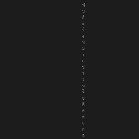
พั
น
ธ์
แ
จ้
ง
ห
ม
า
ย
ข่
า
ว
ห
รื
อ
ติ
ด
ต่
อ
ก
อ