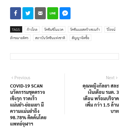
TAGS:
ก้าวไกล
วัคซีนซิโนแวค
วัคซีนแอสตร้าเซเนก้า
วิโรจน์
ลักขณาอดิศร
สถาบันวัคซีนแห่งชาติ
สัญญาจัดซื้อ
แนะแนว
Previous
Next
Previous
Next
post:
post:
COVID-19 SCAN
คุณหญิงกัลยา สละ
เรื่อง
นวัตกรรมชุดตรวจ
เงินเดือน รมต. 3
เชิงรุก รวดเร็ว
เดือน พร้อมบริจาค
แม่นยำ-ย่อมเยา มี
เพิ่ม กว่า 1.5 ล้าน
ความแม่นยำถึง
บาท
98.78% คิดค้นโดย
แพทย์จุฬาฯ