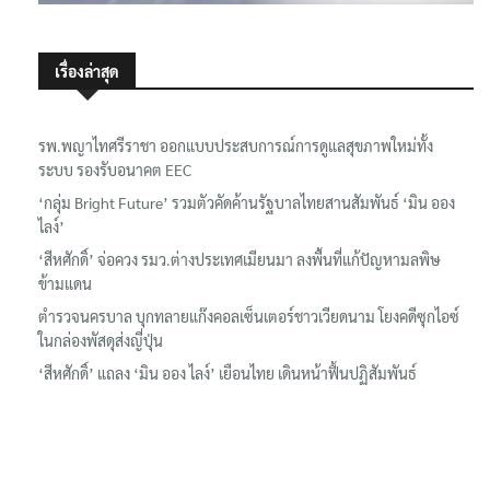
เรื่องล่าสุด
รพ.พญาไทศรีราชา ออกแบบประสบการณ์การดูแลสุขภาพใหม่ทั้ง
ระบบ รองรับอนาคต EEC
‘กลุ่ม Bright Future’ รวมตัวคัดค้านรัฐบาลไทยสานสัมพันธ์ ‘มิน ออง
ไลง์’
‘สีหศักดิ์’ จ่อควง รมว.ต่างประเทศเมียนมา ลงพื้นที่แก้ปัญหามลพิษ
ข้ามแดน
ตำรวจนครบาล บุกทลายแก๊งคอลเซ็นเตอร์ชาวเวียดนาม โยงคดีซุกไอซ์
ในกล่องพัสดุส่งญี่ปุ่น
‘สีหศักดิ์’ แถลง ‘มิน ออง ไลง์’ เยือนไทย เดินหน้าฟื้นปฏิสัมพันธ์