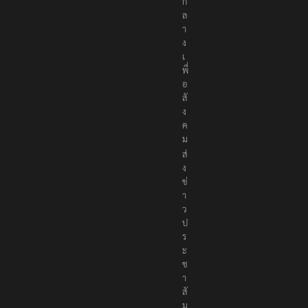
ก
ล
า
ง
เ
พื่
อ
สั
ง
ค
ม
ส่
ง
ข่
า
ว
ป
ร
ะ
ช
า
สั
ม