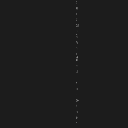
ง
บ
ร
ร
ณ
า
ธิ
ก
า
ร
ที่
e
d
i
t
o
r
@
t
h
e
r