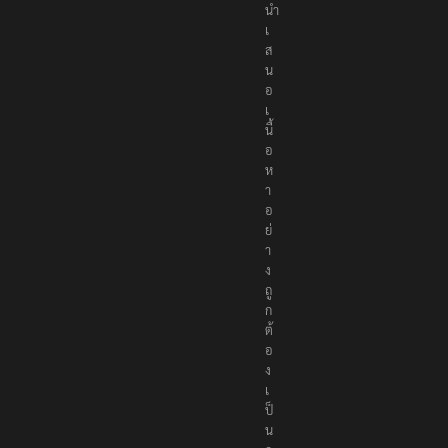
นำ
เ
ส
น
อ
เ
นื้
อ
ห
า
อ
ย่
า
ง
ถู
ก
ต้
อ
ง
เ
ป็
น