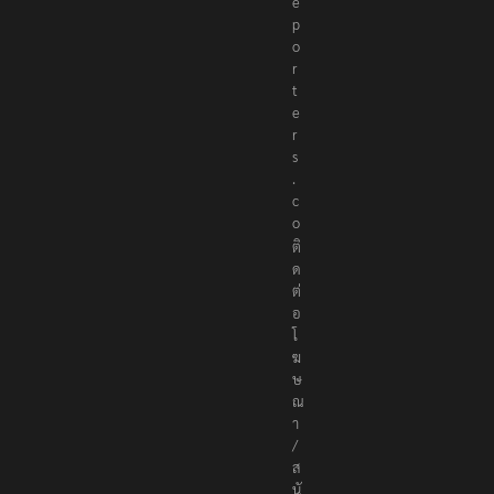
e
p
o
r
t
e
r
s
.
c
o
ติ
ด
ต่
อ
โ
ฆ
ษ
ณ
า
/
ส
นั