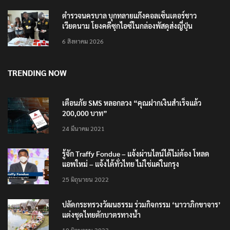
ตำรวจนครบาล บุกทลายแก๊งคอลเซ็นเตอร์ชาว
เวียดนาม โยงคดีซุกไอซ์ในกล่องพัสดุส่งญี่ปุ่น
6 สิงหาคม 2026
TRENDING NOW
เตือนภัย SMS หลอกลวง “คุณฝากเงินสำเร็จแล้ว
200,000 บาท”
24 มีนาคม 2021
รู้จัก Traffy Fondue – แจ้งผ่านไลน์ได้ไม่ต้อง โหลด
แอพใหม่ – แจ้งได้ทั่วไทย ไม่ใช่แค่ในกรุง
25 มิถุนายน 2022
ปลัดกระทรวงวัฒนธรรม ร่วมกิจกรรม ‘นาวาภิกขาจาร’
แต่งชุดไทยตักบาตรทางน้ำ