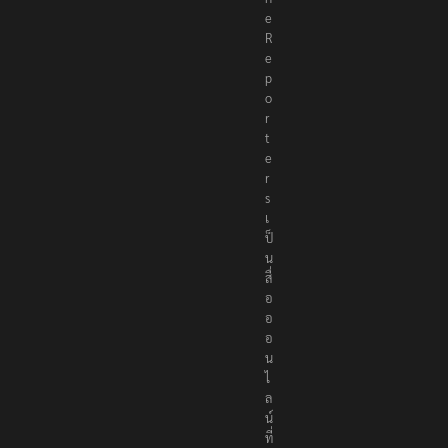
e
R
e
p
o
r
t
e
r
s
เ
ป็
น
สื่
อ
อ
อ
น
ไ
ล
น์
ที่