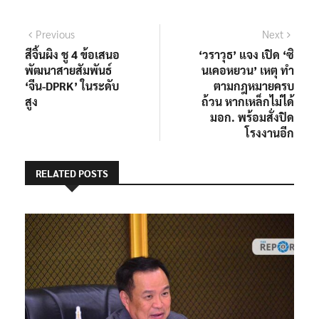
แนะแนว
Previous
Next
Previous
Next
post:
post:
สีจิ้นผิง ชู 4 ข้อเสนอ
‘วราวุธ’ แจง เปิด ‘ซิ
เรื่อง
พัฒนาสายสัมพันธ์
นเคอหยวน’ เหตุ ทำ
‘จีน-DPRK’ ในระดับ
ตามกฎหมายครบ
สูง
ถ้วน หากเหล็กไม่ได้
มอก. พร้อมสั่งปิด
โรงงานอีก
RELATED POSTS