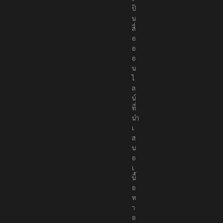
ป็
น
สื่
อ
อ
อ
น
ไ
ล
น์
ที่
นำ
เ
ส
น
อ
เ
นื้
อ
ห
า
อ