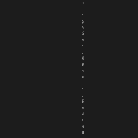
ย่
า
ง
ถู
ก
ต้
อ
ง
เ
ป็
น
ก
ล
า
ง
เ
พื่
อ
สั
ง
ค
ม