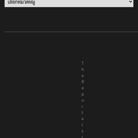
T
h
e
R
e
p
o
r
t
e
r
s
เ