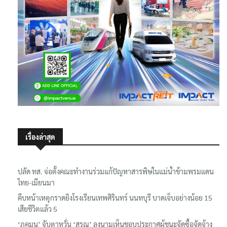
เรื่องล่าสุด
ปลัด ทส. จ่อตั้งคณะทำงานร่วมแก้ปัญหาสารพิษในแม่น้ำข้ามพรมแดน
ไทย-เมียนมา
คืบหน้าเหตุกราดยิงโรงเรียนเทพศิรินทร์ นนทบุรี บาดเจ็บอย่างน้อย 15
เสียชีวิตแล้ว 5
‘ภคมน’ จับตาหวั่น ‘สรณ’ ลงนามเห็นชอบประกาศผู้ชนะจัดซื้อจัดจ้าง