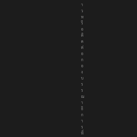
า
ว
ห
รื
อ
ติ
ด
ต่
อ
ก
อ
ง
บ
ร
ร
ณ
า
ธิ
ก
า
ร
ที่