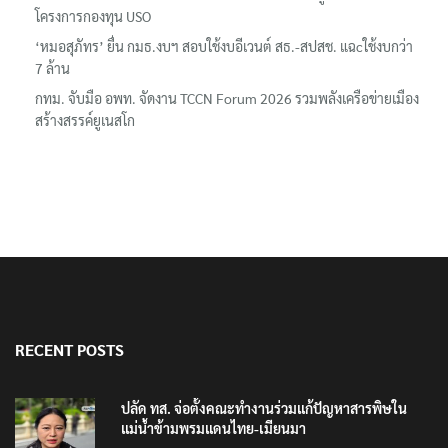
โครงการกองทุน USO
‘หมอสุภัทร’ ยื่น กมธ.งบฯ สอบใช้งบอีเวนต์ สธ.-สปสช. แฉcใช้งบกว่า
7 ล้าน
กทม. จับมือ อพท. จัดงาน TCCN Forum 2026 รวมพลังเครือข่ายเมือง
สร้างสรรค์ยูเนสโก
RECENT POSTS
ปลัด ทส. จ่อตั้งคณะทำงานร่วมแก้ปัญหาสารพิษใน
แม่น้ำข้ามพรมแดนไทย-เมียนมา