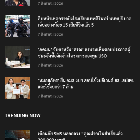
7 สิงหาคม 2026
คืบหน้าเหตุกราดยิงโรงเรียนเทพศิรินทร์ นนทบุรี บาด
เจ็บอย่างน้อย 15 เสียชีวิตแล้ว 5
7 สิงหาคม 2026
‘ภคมน’ จับตาหวั่น ‘สรณ’ ลงนามเห็นชอบประกาศผู้
ชนะจัดซื้อจัดจ้างโครงการกองทุน USO
7 สิงหาคม 2026
‘หมอสุภัทร’ ยื่น กมธ.งบฯ สอบใช้งบอีเวนต์ สธ.-สปสช.
แฉcใช้งบกว่า 7 ล้าน
7 สิงหาคม 2026
TRENDING NOW
เตือนภัย SMS หลอกลวง “คุณฝากเงินสำเร็จแล้ว
200,000 บาท”