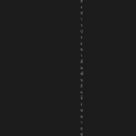
ส่
ง
ข่
า
ว
ป
ร
ะ
ช
า
สั
ม
พั
น
ธ์
แ
จ้
ง
ห
ม
า
ย
ข่