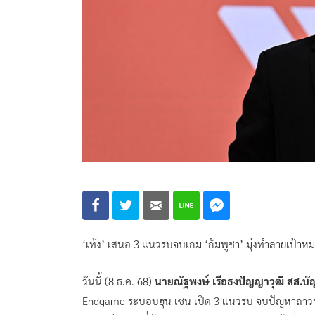
‘เท้ง’ เสนอ 3 แนวรบจบเกม ‘กัมพูชา’ มุ่งทำลายเป้
วันนี้ (8 ธ.ค. 68)
นายณัฐพงษ์ เรือธงปัญญาวุฒิ สส.บั
Endgame ระบอบฮุน เซน เปิด 3 แนวรบ จบปัญหาถาวร ว่