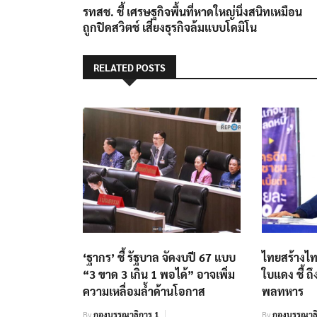
post:
รทสช. ชี้ เศรษฐกิจพื้นที่หาดใหญ่นิ่งสนิทเหมือน
เรื่อง
ถูกปิดสวิตช์ เสี่ยงธุรกิจล้มแบบโดมิโน
RELATED POSTS
‘ฐากร’ ชี้ รัฐบาล จัดงบปี 67 แบบ
ไทยสร้างไท
“3 ขาด 3 เกิน 1 พอได้” อาจเพิ่ม
ใบแดง ชี้ 
ความเหลื่อมล้ำด้านโอกาส
พลทหาร
By
กองบรรณาธิการ 1
By
กองบรรณาธิ