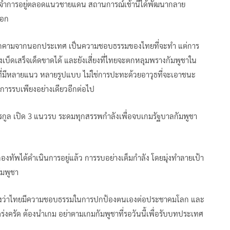
จำการอยู่ตลอดแนวชายแดน สถานการณ์เช้านี้ได้พัฒนากลาย
ออก
คุกคามจากนอกประเทศ เป็นความชอบธรรมของไทยที่จะทำ แต่การ
เบ็ดเสร็จเด็ดขาดได้ และยังเสี่ยงที่ไทยจะตกหลุมพรางกัมพูชาใน
ที่มีหลายแนว หลายรูปแบบ ไม่ใช่การปะทะด้วยอาวุธที่จะเอาชนะ
ารรบเพียงอย่างเดียวอีกต่อไป
กูล เปิด 3 แนวรบ ระดมทุกสรรพกำลังเพื่อจบเกมรัฐบาลกัมพูชา
ัพได้ดำเนินการอยู่แล้ว การรบอย่างเต็มกำลัง โดยมุ่งทำลายเป้า
มพูชา
้แจงว่าไทยมีความชอบธรรมในการปกป้องตนเองต่อประชาคมโลก และ
ครัด ต้องนำเกม อย่าตามเกมกัมพูชาที่รอวันนี้เพื่อรับบทประเทศ