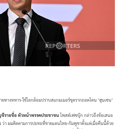
าหมายทางทหาร-ใช้โลกล้อมปราบสแกมเมอร์ขุดรากถอดโคน ‘ฮุนเซน’
ญชีรายชื่อ หัวหน้าพรรคประชาชน
โพสต์เฟซบุ๊ก กล่าวถึงข้อเสนอ
า ผมติดตามการปะทะที่ชายแดนไทย-กัมพูชาตั้งแต่เมื่อคืนนี้ด้วย