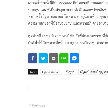
ผมขอย้ำว่าครั้งนี้คือ Endgame คือโอกาสที่เราจะจบป
บอบฮุน เซน ที่เป็นภัยคุกคามต่อทั้งชีวิตและทรัพย์สิ
หลายครั้ง รัฐบาลต้องอย่าให้ทหารรบอยู่แนวเดียว ทุก
ความผาสุกของพี่น้องประชาชนและความมั่นคงของประ
สุดท้ายนี้ ผมขอส่งความห่วงใยไปยังพี่น้องประชาชนท
กำลังใจให้กับทหารที่หน้าแนวทุกนาย หวังว่าทุกท่านจะ
TAGS:
Hybrid Warfare
กัมพูชา
ณัฐพงษ์ เรือธงปัญญาวุฒ
แนะแนว
Previous
Previous