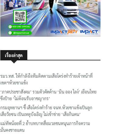
เรื่องล่าสุด
รมว.ทส. ให้กำลังใจทีมติดตามเสือโคร่งทำร้ายเจ้าหน้าที่
เขตฯห้วยขาแข้ง
‘ภาคประชาสังคม’ รวมตัวคัดค้าน ‘มิน ออง ไลง์’ เยือนไทย
ขึงป้าย ‘ไม่ต้อนรับอาชญากร’
กรมอุทยานฯ ชี้ เสือโคร่งทำร้าย จนท.ห้วยขาแข้งเป็นลูก
เสือวัยซน เป็นเหตุบังเอิญ ไม่เข้าข่าย ‘เสือกินคน’
แม่ทัพน้อยที่ 2 ย้ำบทบาทสื่อมวลชนหนุนภารกิจความ
มั่นคงชายแดน