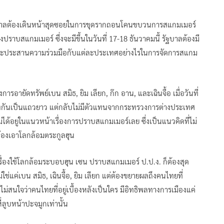
บาลต้องเดินหน้าสุดซอยในการขุดรากถอนโคนขบวนการสแกมเมอร์
ปราบสแกมเมอร์ ซึ่งจะมีขึ้นในวันที่ 17-18 ธันวาคมนี้ รัฐบาลต้องมี
าจะประสานความร่วมมือกับแต่ละประเทศอย่างไรในการจัดการสแกม
รอายัดทรัพย์เบน สมิธ, ยิม เลียก, ก๊ก อาน, และเฉินจื้อ เมื่อวันที่
นั่งกันเป็นแถวยาว แต่กลับไม่มีตัวแทนจากกระทรวงการต่างประเทศ
้อยู่ในแนวหน้าเรื่องการปราบสแกมเมอร์เลย ซึ่งเป็นแนวคิดที่ไม่
้องเอาโลกล้อมตระกูลฮุน
องใช้โลกล้อมระบอบฮุน เซน ปราบสแกมเมอร์ ป.ป.ง. ก็ต้องสุด
ใช่แค่เบน สมิธ, เฉินจื้อ, ยิม เลียก แต่ต้องขยายผลถึงคนไทยที่
องไม่สนใจว่าคนไทยที่อยู่เบื้องหลังเป็นใคร มีอิทธิพลทางการเมืองแค่
่ลูบหน้าปะจมูกเท่านั้น