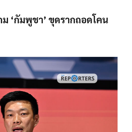
กม ‘กัมพูชา’ ขุดรากถอดโคน