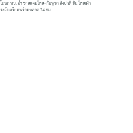
โฆษก ทบ. ย้ำ ชายแดนไทย–กัมพูชา ยังปกติ ยัน ไทยเฝ้า
ระวังเตรียมพร้อมตลอด 24 ชม.