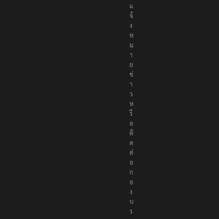
น
ธ์
แ
จ้
ง
ห
ม
า
ย
ข่
า
ว
ห
รื
อ
ติ
ด
ต่
อ
ก
อ
ง