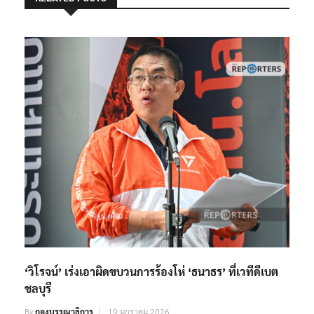
RELATED POSTS
‘วิโรจน์’ เร่งเอาผิดขบวนการร้องโห่ ‘ธนาธร’ ที่เวทีดีเบต