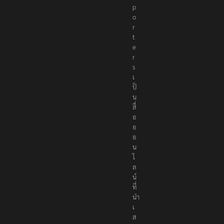
R
e
p
o
r
t
e
r
s
เ
ป็
น
สื่
อ
อ
อ
น
ไ
ล
น์
ที่
นำ