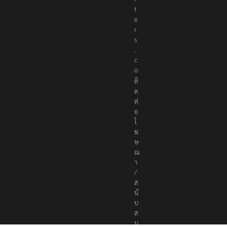
p
o
r
t
e
r
s
.
c
o
ติ
ด
ต่
อ
โ
ฆ
ษ
ณ
า
/
ส
นั
บ