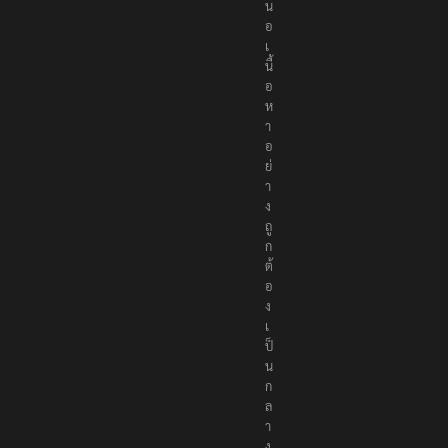
เ
ส
น
อ
เ
นื้
อ
ห
า
อ
ย่
า
ง
ถู
ก
ต้
อ
ง
เ
ป็
น
ก