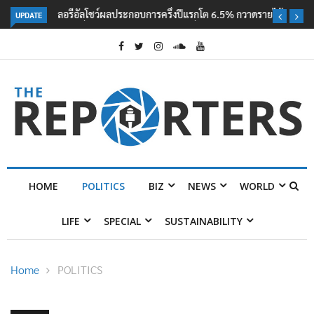
UPDATE
ลอรีอัลโชว์ผลประกอบการครึ่งปีแรกโต 6.5% กวาดรายได้ 2.3 หมื่นล้านยูโร
คว้าไลเซนส์ ‘กุชชี่’ 50 ปี พร้อมส่ง 4 แบรนด์ใหม่บุกตลาดไทย
HOME
POLITICS
BIZ
NEWS
WORLD
LIFE
SPECIAL
SUSTAINABILITY
Home
POLITICS