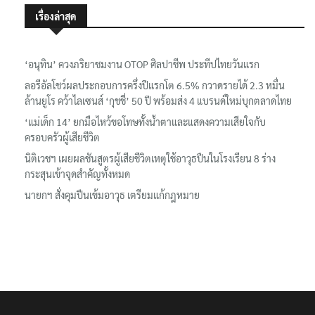
เรื่องล่าสุด
‘อนุทิน’ ควงภริยาชมงาน OTOP ศิลปาชีพ ประทีปไทยวันแรก
ลอรีอัลโชว์ผลประกอบการครึ่งปีแรกโต 6.5% กวาดรายได้ 2.3 หมื่น
ล้านยูโร คว้าไลเซนส์ ‘กุชชี่’ 50 ปี พร้อมส่ง 4 แบรนด์ใหม่บุกตลาดไทย
‘แม่เด็ก 14’ ยกมือไหว้ขอโทษทั้งน้ำตาและแสดงความเสียใจกับ
ครอบครัวผู้เสียชีวิต
นิติเวชฯ เผยผลชันสูตรผู้เสียชีวิตเหตุใช้อาวุธปืนในโรงเรียน 8 ร่าง
กระสุนเข้าจุดสำคัญทั้งหมด
นายกฯ สั่งคุมปืนเข้มอาวุธ เตรียมแก้กฎหมาย