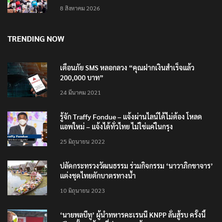
นิติเวชฯ เผยผลชันสูตรผู้เสียชีวิตเหตุใช้อาวุธปืนใน
โรงเรียน 8 ร่าง กระสุนเข้าจุดสำคัญทั้งหมด
8 สิงหาคม 2026
TRENDING NOW
เตือนภัย SMS หลอกลวง “คุณฝากเงินสำเร็จแล้ว
200,000 บาท”
24 มีนาคม 2021
รู้จัก Traffy Fondue – แจ้งผ่านไลน์ได้ไม่ต้อง โหลด
แอพใหม่ – แจ้งได้ทั่วไทย ไม่ใช่แค่ในกรุง
25 มิถุนายน 2022
ปลัดกระทรวงวัฒนธรรม ร่วมกิจกรรม ‘นาวาภิกขาจาร’
แต่งชุดไทยตักบาตรทางน้ำ
10 มิถุนายน 2023