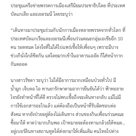
ในฐานะกรรมการบริหารพรรคประชาธิปัตย์ เปิดเผยผ่านเฟซบุ๊ค
ว่า ตนเองติดเชื้อโควิด-19 ระหว่างเป็นตัวแทนพรรคเข้าร่วม
ประชุมเครือข่ายพรรคการเมืองเสรีนิยมประชาธิปไตย ที่ประเทศ
บัลแกเลีย และเยอรมนี โดยระบุว่า
“เดินทางมาประชุมร่วมกับนักการเมืองหลายพรรคจากทั่วโลก ที่
ประเทศบัลแกเรียและเยอรมนีเพื่อนร่วมคณะกลุ่มเอเชียอีก 10
คน รอดหมด โล่งใจที่ไม่ได้ไปแพร่เชื้อให้เพื่อนๆ เพราะมีบาง
ช่วงก็นั่งใกล้ชิดกัน แต่โดยมากเข้าในอาคารแออัด ก็ใส่หน้ากาก
กันตลอด
นางสาวรัชดา ระบุว่า ไม่ได้มีอาการมากเหมือนป่วยทั่วไป มี
น้ำมูก เจ็บคอ ไอ ทานยารักษาตามอาการยืนยันได้ว่า ฟ้าทะลาย
โจรยังทำหน้าที่ได้ดี ตรวจไม่พบเชื้อถึงจะเดินทางกลับ แม้ไม่มี
การใช้เอกสารอะไรแล้ว แต่ต้องถือเป็นหน้าที่รับผิดชอบต่อ
สังคม หากยังป่วยอยู่ต้องไม่เดินทาง ส่วนของกินเพื่อนร่วมคณะ
ซื้อมาให้ คาดว่ามากเกินพอ เป้าหมายจะต้องทานกล้วยให้หมด…