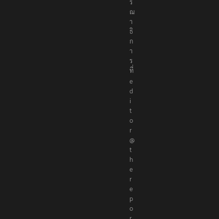
บ
ร
ร
ณ
า
ธิ
ก
า
ร
ที่
e
d
i
t
o
r
@
t
h
e
r
e