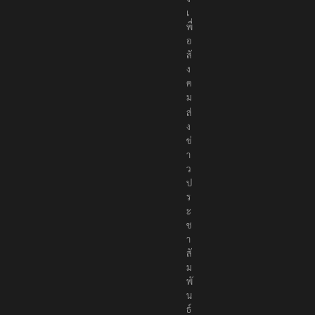
ล
า
ง
เ
พื่
อ
สั
ง
ค
ม
ส่
ง
ข่
า
ว
ป
ร
ะ
ช
า
สั
ม
พั