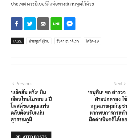
อยู่เบอร์ลินทางสถานทูตได้ส่งยามาให้เพิ่มเติม คนไทยไปต่าง
ประเทศ ควรมีเบอร์ติดต่อทางสถานทูตไว้ด้วย
TAGS:
ประชุมที่ยุโรป
รัชดา ธนาดิเรก
โควิด-19
แนะแนว
Previous
Next
Previous
Next
post:
post:
‘แจ็คสัน หวัง’ บิน
‘อนุทิน’ ขอ ตำรวจ-
เรื่อง
เยือนไทยในรอบ 3 ปี
ฝ่ายปกครอง ใช้
โพสต์ขอบคุณแฟน
กฎหมายคุมกัญชา
คลับต้อนรับแน่น
หากพบการกระทำ
สุวรรณภูมิ
ผิดดำเนินคดีได้เลย