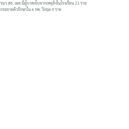
รมว.สธ. เผย มีผู้บาดเจ็บจากเหตุยิงในโรงเรียน 22 ราย
กระจายตัวรักษาใน 6 รพ. วิกฤต 9 ราย