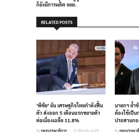
เรื่อง
ก็ยังมีการผลิต จยย.
RELATED POSTS
‘พิชัย’ ยัน เศรษฐกิจไทยกำลังฟื้น
นายกฯ ย้ำชั
ตัว ส่งออก 5 เดือนแรกขยายตัว
ต้องใช้เป็
ต่อเนื่องเฉลี่ย 11.8%
ประสานกอง
By
กองบรรณาธิการ
25 มีนาคม 2025
By
กองบรรณาธ