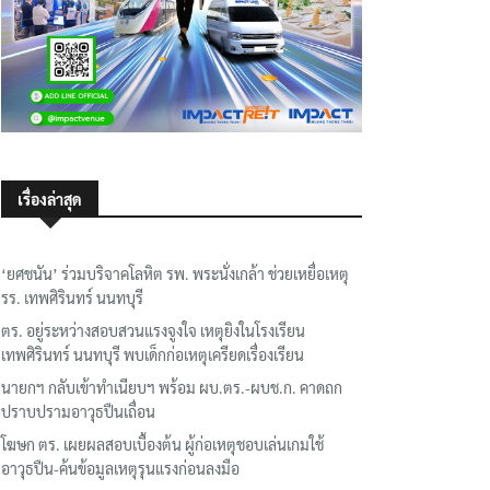
เรื่องล่าสุด
‘ยศชนัน’ ร่วมบริจาคโลหิต รพ. พระนั่งเกล้า ช่วยเหยื่อเหตุ
รร. เทพศิรินทร์ นนทบุรี
ตร. อยู่ระหว่างสอบสวนแรงจูงใจ เหตุยิงในโรงเรียน
เทพศิรินทร์ นนทบุรี พบเด็กก่อเหตุเครียดเรื่องเรียน
นายกฯ กลับเข้าทำเนียบฯ พร้อม ผบ.ตร.-ผบช.ก. คาดถก
ปราบปรามอาวุธปืนเถื่อน
โฆษก ตร. เผยผลสอบเบื้องต้น ผู้ก่อเหตุชอบเล่นเกมใช้
อาวุธปืน-ค้นข้อมูลเหตุรุนแรงก่อนลงมือ