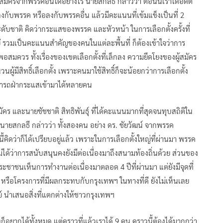
้สมัครจากพรรคอื่นได้อย่างไร นายสกลธี กล่าวว่า ตอนนี้เราได้อดีต
งกับพรรค หรือลงกับพรรคอื่น แล้วมีคะแนนที่เข้มแข็งเป็นที่ 2
ับชาติ คิดว่ากระแสของพรรค และหัวหน้า ในการเลือกตั้งครั้งที่
ยู่ รวมเป็นคะแนนสำคัญของคนในแต่ละพื้นที่ ก็ต้องเข้าใจว่าการ
พอสมควร ทั้งเรื่องของเขตเลือกตั้งที่เล็กลง ความยึดโยงของผู้สมัคร
้มีสิทธิ์เลือกตั้ง เพราะคนมาใช้สิทธิ์ก็จะน้อยกว่าการเลือกตั้ง
าสามารถฝ่ากระแสเข้ามาได้หลายคน
คร และนายชัชชาติ สิทธิพันธุ์ ที่ได้คะแนนมากที่สุดจนทุบสถิติใน
่ นายสกลธี กล่าวว่า ทั้งสองคน อย่าง ดร. ชัยวัฒน์ จากพรรค
ิดว่าก็ได้เปรียบอยู่แล้ว เพราะในการเลือกตั้งใหญ่ที่ผ่านมา พรรค
ม่ได้ว่าการสนับสนุนคงยังมีต่อเนื่องมาถึงสนามท้องถิ่นด้วย ส่วนของ
ระชาชนเห็นการทำงานต่อเนื่องมาตลอด 4 ปีที่ผ่านมา แต่ยังมีจุดที่
ัญ หรือโครงการที่มีผลกระทบกับกรุงเทพฯ ในทางที่ดี ยังไม่เห็นเลย
์ นำเสนอสิ่งที่แตกต่างให้ชาวกรุงเทพฯ
งก็อยากได้ทั้งหมด แต่คราวที่แล้วเราได้ 9 คน คราวนี้ต้องได้มากกว่า