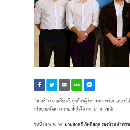
‘สกลธี’ เผย เตรียมตัวผู้สมัครผู้ว่าฯ กทม. พร้อมแสดงวิสัย
นโยบายพัฒนา กทม. มั่นใจได้ สก. มากกว่าเดิม
วันนี้ (8 พ.ค. 69)
นายสกลธี ภัททิยกุล รองหัวหน้าพรร