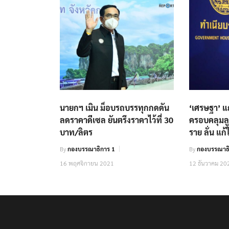
นายกฯ เมิน ม็อบรถบรรทุกกดดัน
‘เศรษฐา’ แ
ลดราคาดีเซล ยันตรึงราคาไว้ที่ 30
ครอบคลุมลูก
บาท/ลิตร
ราย ลั่น แก้
By
กองบรรณาธิการ 1
By
กองบรรณาธิ
16 พฤศจิกายน 2021
12 ธันวาคม 20