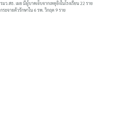
รมว.สธ. เผย มีผู้บาดเจ็บจากเหตุยิงในโรงเรียน 22 ราย
กระจายตัวรักษาใน 6 รพ. วิกฤต 9 ราย