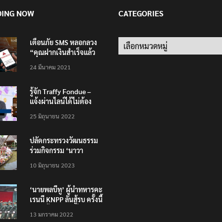
DING NOW
CATEGORIES
เตือนภัย SMS หลอกลวง
Categories
“คุณฝากเงินสำเร็จแล้ว
200,000 บาท”
24 มีนาคม 2021
รู้จัก Traffy Fondue –
แจ้งผ่านไลน์ได้ไม่ต้อง
โหลดแอพใหม่ – แจ้งได้
25 มิถุนายน 2022
ทั่วไทย ไม่ใช่แค่ในกรุง
ปลัดกระทรวงวัฒนธรรม
ร่วมกิจกรรม ‘นาวา
ภิกขาจาร’ แต่งชุดไทย
10 มิถุนายน 2023
ตักบาตรทางน้ำ
‘นายพลบีทู’ ผู้นำทหารคะ
เรนนี KNPP ลั่นสู้รบ ครั้งนี้
เป็นครั้งสุดท้าย ที่
13 มกราคม 2022
ประชาชนต้องชนะ