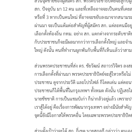
ส่วนจุดขายของผู้สมัคร สก. พรรคประชาธิปัตย์จะสู้กับผู
สก. ปัจจุบัน มา 12 คน และที่เหลืออาจจะเป็นคนที่เคยล
หรือที่ 3 หากเป็นคนใหม่ ที่อาจจะขยับลงมาจากสนามระด
ผ่านมา จะเป็นแต้มต่อสำคัญที่ผู้สมัคร สก. แต่ละคนมีอ
เลือกตั้งท้องถิ่น กทม. อย่าง สก. แตกต่างจากระดับชาติ
กับประชาชนก็จะมีผลมากกว่าการเลือกตั้งใหญ่ และจำนวนผู
ใหญ่ ดังนั้น คนที่ทำงานผูกพันกับพื้นที่ก็เห็นแล้วว่
ส่วนพรรคประชาชนที่ส่ง ดร. ชัยวัฒน์ สถาวรวิจิตร ลงสมั
การเลือกตั้งที่ผ่านมา พรรคประชาธิปัตย์จะสู้ไหวหรือไม
ประชาชน ดูจากประวัติ และโปรไฟล์ ก็โดดเด่น แต่ตอนนี้ค
ประชาชนก็ได้พื้นที่ในกรุงเทพฯ ทั้งหมด ดังนั้น ปฏิเสธไ
นายชัชชาติ การเป็นแชมป์เก่า ก็น่ากลัวอยู่แล้ว เพราะป
เราสู้ได้อยู่ คือเรื่องการพัฒนากรุงเทพฯ อย่างมีนัยสำค
จุดนี้ยังมีโอกาสให้พรรคอื่น โดยเฉพาะพรรคประชาธิปัตย
ส่วนตั้งเป้าว่าจะได้ สก. กี่เขต นายสกลธี กล่าวว่า ตนเอ