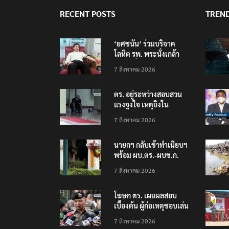
RECENT POSTS
TREN
‘ยศชนัน’ ร่วมบริจาค
โลหิต รพ. พระนั่งเกล้า
ช่วยเหยื่อเหตุ รร.
7 สิงหาคม 2026
เทพศิรินทร์ นนทบุรี
ตร. อยู่ระหว่างสอบสวน
แรงจูงใจ เหตุยิงใน
โรงเรียนเทพศิรินทร์
7 สิงหาคม 2026
นนทบุรี พบเด็กก่อเหตุ
เครียดเรื่องเรียน
นายกฯ กลับเข้าทำเนียบฯ
พร้อม ผบ.ตร.-ผบช.ก.
คาดถกปราบปรามอาวุธ
7 สิงหาคม 2026
ปืนเถื่อน
โฆษก ตร. เผยผลสอบ
เบื้องต้น ผู้ก่อเหตุชอบเล่น
เกมใช้อาวุธปืน-ค้นข้อมูล
7 สิงหาคม 2026
เหตุรุนแรงก่อนลงมือ