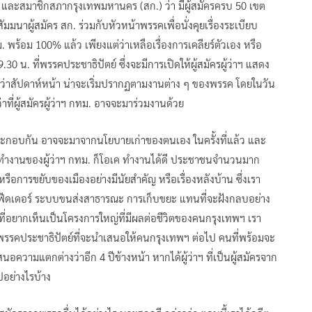
ร และสมาชิกสภากรุงเทพมหานคร (สก.) ว่า มีผู้สมัครครบ 50 เขต
สัมมนาผู้สมัคร สก. ร่วมกับหัวหน้าพรรคเพื่อนั่งคุยเรื่องระเบียบ
. พร้อม 100% แล้ว เพียงแต่ว่าเหลือเรื่องการเคลียร์ตัวเอง หรือ
.30 น. ที่พรรคประชาธิปัตย์ ซึ่งจะมีการเปิดให้ผู้สมัครผู้ว่าฯ แสดง
ะคาดว่าสัปดาห์หน้า น่าจะเริ่มปรากฏตามงานต่าง ๆ ของพรรค โดยในวัน
ว่าที่ผู้สมัครผู้ว่าฯ กทม. อาจจะมาร่วมงานด้วย
ะกอบกัน อาจจะมาจากนโยบายเก่าของตนเอง ในครั้งที่แล้ว และ
รทำงานของผู้ว่าฯ กทม. ก็โอเค ทำงานได้ดี ประชาชนจำนวนมาก
รือการขยับของเมืองอย่างมีนัยสำคัญ หรือเรื่องหลังบ้าน ซึ่งเรา
รทำฟีดเดอร์ ระบบขนส่งสาธารณะ การเก็บขยะ แทนที่จะฝังกลบอย่าง
 ที่อยากเห็นเป็นโครงการใหญ่ที่มีผลต่อชีวิตของคนกรุงเทพฯ เรา
กพรรคประชาธิปัตย์ที่จะนำเสนอให้คนกรุงเทพฯ ต่อไป คนที่พร้อมจะ
สนอความแตกต่างว่าอีก 4 ปีข้างหน้า หากได้ผู้ว่าฯ ที่เป็นผู้สมัครจาก
อย่างไรบ้าง