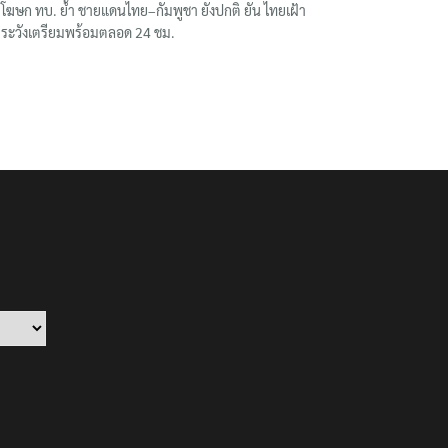
โฆษก ทบ. ย้ำ ชายแดนไทย–กัมพูชา ยังปกติ ยัน ไทยเฝ้า
ระวังเตรียมพร้อมตลอด 24 ชม.