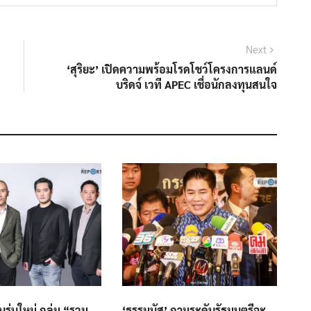
Next
Next
post:
‘สุริยะ’ เปิดความพร้อมโรดโชว์โครงการแลนด์
บริดจ์ เวที APEC เชื่อนักลงทุนสนใจ
นรุ่นใหม่ กลุ่ม “รวม
‘ธรรมนัส’ ถามระดับรัฐมนตรีจะ