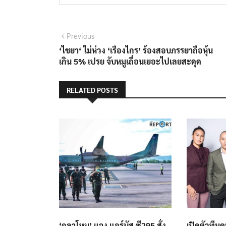
แนะแนว
Previous
Previous
post:
‘ไชยา​‘ ไม่ห่วง​ ‘เรืองไกร’​ ร้องสอบภรรยาถือหุ้น​
เรื่อง
เกิน​ 5% เปรย​ จับหมูเถื่อนเยอะไปเลยสะดุด​
RELATED POSTS
‘กลาโหม’ แจง แอร์บัส ซี295 สั่ง
เปิดตัวทีมค