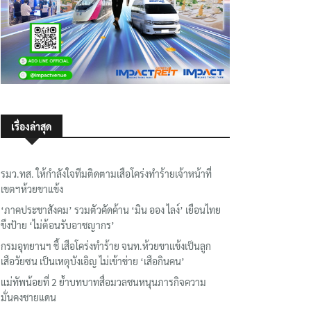
เรื่องล่าสุด
รมว.ทส. ให้กำลังใจทีมติดตามเสือโคร่งทำร้ายเจ้าหน้าที่
เขตฯห้วยขาแข้ง
‘ภาคประชาสังคม’ รวมตัวคัดค้าน ‘มิน ออง ไลง์’ เยือนไทย
ขึงป้าย ‘ไม่ต้อนรับอาชญากร’
กรมอุทยานฯ ชี้ เสือโคร่งทำร้าย จนท.ห้วยขาแข้งเป็นลูก
เสือวัยซน เป็นเหตุบังเอิญ ไม่เข้าข่าย ‘เสือกินคน’
แม่ทัพน้อยที่ 2 ย้ำบทบาทสื่อมวลชนหนุนภารกิจความ
มั่นคงชายแดน