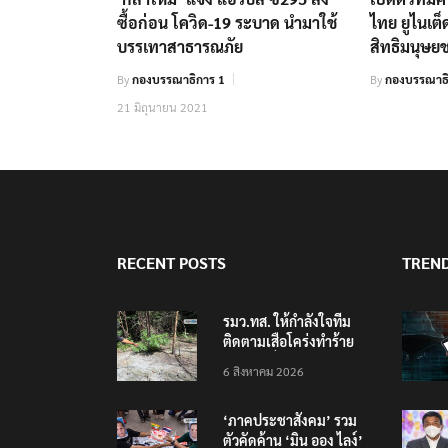
ซื้อก่อน โควิด-19 ระบาด นำมาใช้
ไทย ยูไนเต็
บรรเทาสาธารณภัย
สิทธิมนุษ
By
กองบรรณาธิการ 1
By
กองบรรณาธิ
21 มิถุนายน 2021
RECENT POSTS
TREN
รมว.ทส. ให้กำลังใจทีม
ติดตามเสือโคร่งทำร้าย
เจ้าหน้าที่เขตฯห้วยขาแข้ง
6 สิงหาคม 2026
‘ภาคประชาสังคม’ รวม
ตัวคัดค้าน ‘มิน ออง ไลง์’