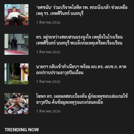
‘ยศชนัน’ ร่วมบริจาคโลหิต รพ. พระนั่งเกล้า ช่วยเหยื่อ
เหตุ รร. เทพศิรินทร์ นนทบุรี
7 สิงหาคม 2026
ตร. อยู่ระหว่างสอบสวนแรงจูงใจ เหตุยิงในโรงเรียน
เทพศิรินทร์ นนทบุรี พบเด็กก่อเหตุเครียดเรื่องเรียน
7 สิงหาคม 2026
นายกฯ กลับเข้าทำเนียบฯ พร้อม ผบ.ตร.-ผบช.ก. คาด
ถกปราบปรามอาวุธปืนเถื่อน
7 สิงหาคม 2026
โฆษก ตร. เผยผลสอบเบื้องต้น ผู้ก่อเหตุชอบเล่นเกมใช้
อาวุธปืน-ค้นข้อมูลเหตุรุนแรงก่อนลงมือ
7 สิงหาคม 2026
TRENDING NOW