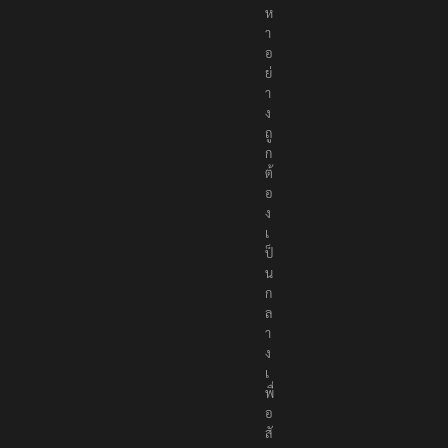
ห
า
อ
ย่
า
ง
ถู
ก
ต้
อ
ง
เ
ป็
น
ก
ล
า
ง
เ
พื่
อ
สั