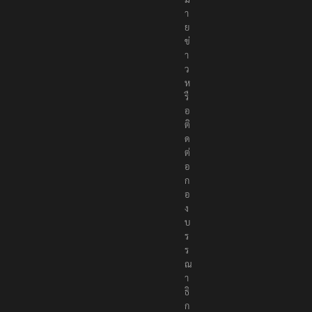
า
ย
ข่
า
ว
ห
รื
อ
ติ
ด
ต่
อ
ก
อ
ง
บ
ร
ร
ณ
า
ธิ
ก