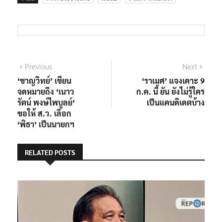
แนะแนว
Previous
Next
Previous
Next
post:
post:
‘ชาญวิทย์’ เขียน
‘ราเมศ’ แจงเคาะ 9
เรื่อง
จดหมายถึง ‘เนาว
ก.ค. นี้ ยัน ยังไม่รู้ใคร
รัตน์ พงษ์ไพบูลย์’
เป็นแคนดิเดตบ้าง
ขอให้ ส.ว. เลือก
‘พิธา’ เป็นนายกฯ
RELATED POSTS