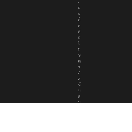
.
c
o
ติ
ด
ต่
อ
โ
ฆ
ษ
ณ
า
/
ส
นั
บ
ส
นุ
น
a
d
v
e