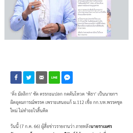
‘ติ่ง มัลลิกา’ ซัด ตรรกะแปลก กดดันโหวต ‘พิธา’ เป็นนายกฯ
ผิดอุดมการณ์พรรค เพราะเสนอแก้ ม.112 เชื่อ กก.บห.พรรคชุด
ใหม่ ไม่ทำอะไรสิ้นคิด
วันนี้ (7 ก.ค. 66) ผู้สื่อข่าวรายงานว่า ภายหลัง
นายราเมศร