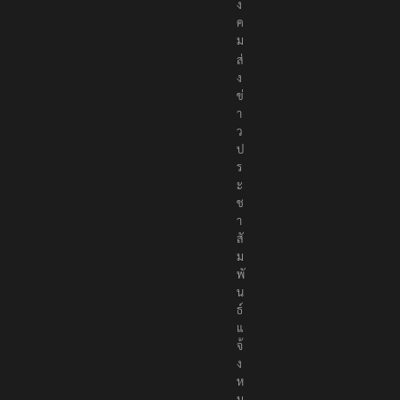
ง
ค
ม
ส่
ง
ข่
า
ว
ป
ร
ะ
ช
า
สั
ม
พั
น
ธ์
แ
จ้
ง
ห
ม