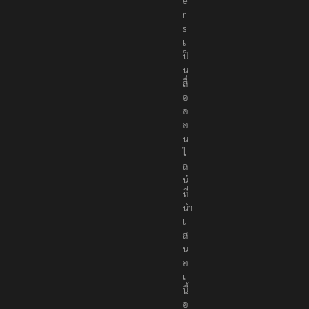
e
r
s
เ
ป็
น
สื่
อ
อ
อ
น
ไ
ล
น์
ที่
นำ
เ
ส
น
อ
เ
นื้
อ