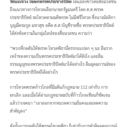
รัตนะเชวง โฆษกพรรคประชาธิปัตย์
ได้แถลงข่าวต่อสื่อมวลชน
ถึงแนวทางการโหวตเลือกนายกรัฐมนตรี โดย ส.ส.พรรค
ประชาธิปัตย์ จะโหวตตามมติพรรค ไม่มีฟรีโหวต ซึ่งนางมัลลิกา
บุญมีตระกูล มหาสุข อดีต ส.ส.บัญชีรายชื่อ พรรคประชาธิปัตย์
ได้ส่งข้อความในกลุ่มไลน์ของสื่อมวลชน ความว่า
“พวกที่กดดันให้พรรค โหวตพิธานี่ตรรกะแปลก ๆ นะ ลืมราก
เหง้าของความเป็นพรรคประชาธิปัตย์มาได้ยังไง และลืม
ธรรมนูญของพรรคประชาธิปัตย์มาได้อย่างไร ลืมอุดมการณ์ของ
พรรคประชาธิปัตย์ได้อย่างไร
การโหวตพรรคก้าวไกลที่มีมติแก้กฎหมาย 112 เท่ากับ การ
ยกเลิก และเมื่อได้อ่านกฎหมายฉบับที่ก้าวไกลเขียนก็ชัดเจน
แล้วว่าเจตนา “เอาออกจากหมวดความมั่นคงและลดความ
สำคัญลง”
ดังนั้นการกดดันให้พรรคโหวตพิธา ก็เท่ากับการทำผิดอุดมการณ์