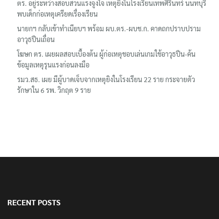
ตร. อยู่ระหว่างสอบสวนแรงจูงใจ เหตุยิงในโรงเรียนเทพศิรินทร์ นนทบุรี
พบเด็กก่อเหตุเครียดเรื่องเรียน
นายกฯ กลับเข้าทำเนียบฯ พร้อม ผบ.ตร.-ผบช.ก. คาดถกปราบปราม
อาวุธปืนเถื่อน
โฆษก ตร. เผยผลสอบเบื้องต้น ผู้ก่อเหตุชอบเล่นเกมใช้อาวุธปืน-ค้น
ข้อมูลเหตุรุนแรงก่อนลงมือ
รมว.สธ. เผย มีผู้บาดเจ็บจากเหตุยิงในโรงเรียน 22 ราย กระจายตัว
รักษาใน 6 รพ. วิกฤต 9 ราย
RECENT POSTS