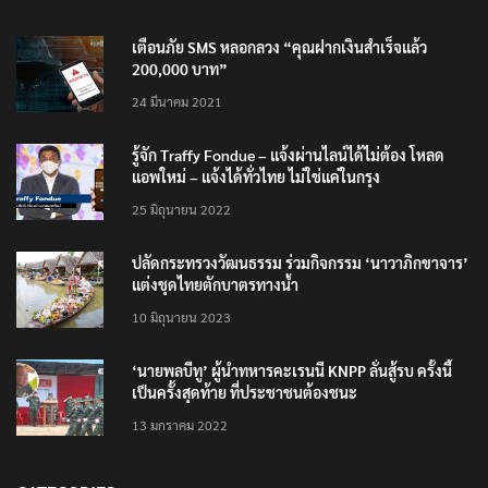
เตือนภัย SMS หลอกลวง “คุณฝากเงินสำเร็จแล้ว
200,000 บาท”
24 มีนาคม 2021
รู้จัก Traffy Fondue – แจ้งผ่านไลน์ได้ไม่ต้อง โหลด
แอพใหม่ – แจ้งได้ทั่วไทย ไม่ใช่แค่ในกรุง
25 มิถุนายน 2022
ปลัดกระทรวงวัฒนธรรม ร่วมกิจกรรม ‘นาวาภิกขาจาร’
แต่งชุดไทยตักบาตรทางน้ำ
10 มิถุนายน 2023
‘นายพลบีทู’ ผู้นำทหารคะเรนนี KNPP ลั่นสู้รบ ครั้งนี้
เป็นครั้งสุดท้าย ที่ประชาชนต้องชนะ
13 มกราคม 2022