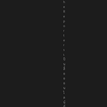
h
e
R
e
p
o
r
t
e
r
s
เ
ป็
น
สื่
อ
อ
อ
น
ไ
ล
น์
ที่