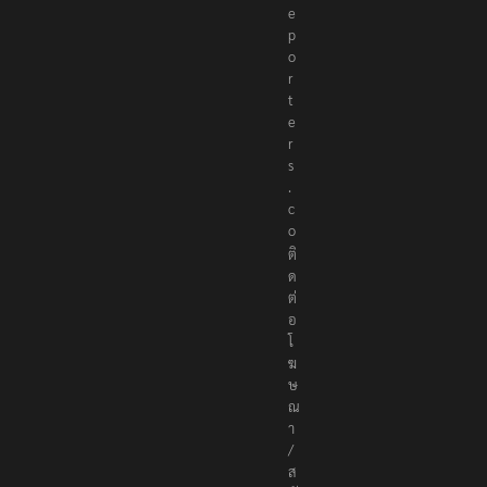
e
p
o
r
t
e
r
s
.
c
o
ติ
ด
ต่
อ
โ
ฆ
ษ
ณ
า
/
ส