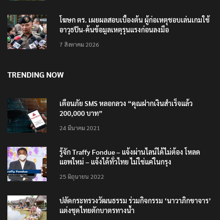
โฆษก ตร. เผยผลสอบเบื้องต้น ผู้ก่อเหตุชอบเล่นเกมใช้
อาวุธปืน-ค้นข้อมูลเหตุรุนแรงก่อนลงมือ
7 สิงหาคม 2026
TRENDING NOW
เตือนภัย SMS หลอกลวง “คุณฝากเงินสำเร็จแล้ว
200,000 บาท”
24 มีนาคม 2021
รู้จัก Traffy Fondue – แจ้งผ่านไลน์ได้ไม่ต้อง โหลด
แอพใหม่ – แจ้งได้ทั่วไทย ไม่ใช่แค่ในกรุง
25 มิถุนายน 2022
ปลัดกระทรวงวัฒนธรรม ร่วมกิจกรรม ‘นาวาภิกขาจาร’
แต่งชุดไทยตักบาตรทางน้ำ