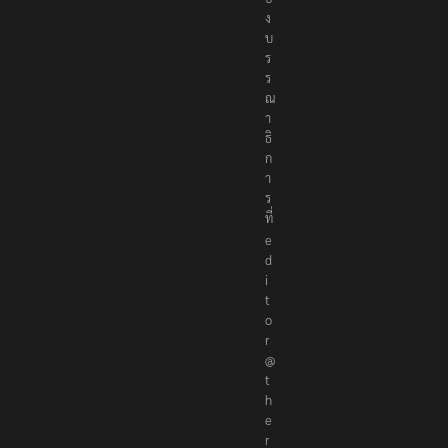
ง
บ
ร
ร
ณ
า
ธิ
ก
า
ร
ที่
e
d
i
t
o
r
@
t
h
e
r