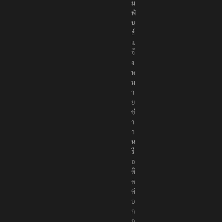
ม
พั
น
ธ์
แ
จ้
ง
ห
ม
า
ย
ข่
า
ว
ห
รื
อ
ติ
ด
ต่
อ
ก
อ