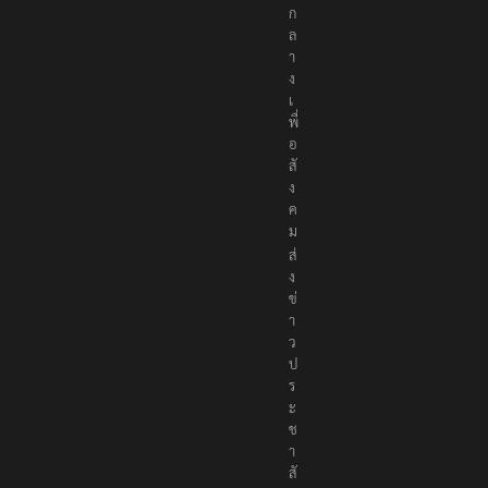
ก
ล
า
ง
เ
พื่
อ
สั
ง
ค
ม
ส่
ง
ข่
า
ว
ป
ร
ะ
ช
า
สั