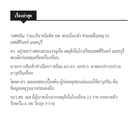
เรื่องล่าสุด
‘ยศชนัน’ ร่วมบริจาคโลหิต รพ. พระนั่งเกล้า ช่วยเหยื่อเหตุ รร.
เทพศิรินทร์ นนทบุรี
ตร. อยู่ระหว่างสอบสวนแรงจูงใจ เหตุยิงในโรงเรียนเทพศิรินทร์ นนทบุรี
พบเด็กก่อเหตุเครียดเรื่องเรียน
นายกฯ กลับเข้าทำเนียบฯ พร้อม ผบ.ตร.-ผบช.ก. คาดถกปราบปราม
อาวุธปืนเถื่อน
โฆษก ตร. เผยผลสอบเบื้องต้น ผู้ก่อเหตุชอบเล่นเกมใช้อาวุธปืน-ค้น
ข้อมูลเหตุรุนแรงก่อนลงมือ
รมว.สธ. เผย มีผู้บาดเจ็บจากเหตุยิงในโรงเรียน 22 ราย กระจายตัว
รักษาใน 6 รพ. วิกฤต 9 ราย