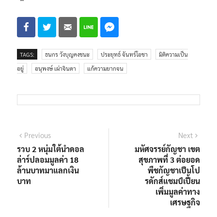
TAGS:
ธนกร วังบุญคงชนะ
ประยุทธ์ จันทร์โอชา
มิติความเป็น
อยู่
อนุพงษ์ เผ่าจินดา
แก้ความยากจน
แนะแนว
Previous
Next
Previous
Next
post:
post:
รวบ 2 หนุ่มใต้นำดอล
มหัศจรรย์กัญชา เขต
เรื่อง
ล่าร์ปลอมมูลค่า 18
สุขภาพที่ 3 ต่อยอด
ล้านบาทมาแลกเงิน
พืชกัญชาเป็นโป
บาท
รดักส์แชมป์เปี้ยน
เพิ่มมูลค่าทาง
เศรษฐกิจ