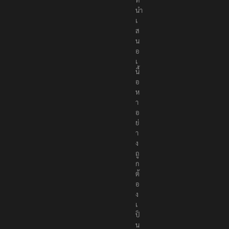
นำ
เ
ส
น
อ
เ
นื้
อ
ห
า
อ
ย่
า
ง
ถู
ก
ต้
อ
ง
เ
ป็
น