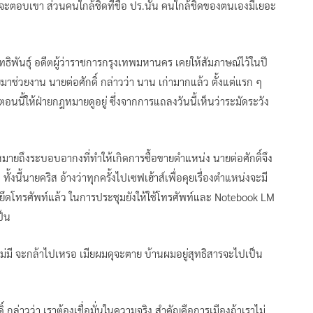
ควรจะตอบเขา ส่วนคนใกล้ชิดที่ชื่อ ปร.นั้น คนใกล้ชิดของตนเองมีเยอะ
 สิทธิพันธุ์ อดีตผู้ว่าราชการกรุงเทพมหานคร เคยให้สัมภาษณ์ไว้ในปี
าช่วยงาน นายต่อศักดิ์ กล่าวว่า นาน เก่ามากแล้ว ตั้งแต่แรก ๆ
อนนี้ให้ฝ่ายกฎหมายดูอยู่ ซึ่งจากการแถลงวันนี้เห็นว่าระมัดระวัง
่หมายถึงระบอบอากงที่ทำให้เกิดการซื้อขายตำแหน่ง นายต่อศักดิ์จึง
้งนี้นายคริส อ้างว่าทุกครั้งไปเซฟเฮ้าส์เพื่อคุยเรื่องตำแหน่งจะมี
ม่ยึดโทรศัพท์แล้ว ในการประชุมยังให้ใช้โทรศัพท์และ Notebook LM
ป็น
 “ไม่มี จะกล้าไปเหรอ เมียผมดุจะตาย บ้านผมอยู่สุทธิสารจะไปเป็น
ิ์ กล่าวว่า เราต้องเชื่อมั่นในความจริง สำคัญคือการเมืองถ้าเราไม่