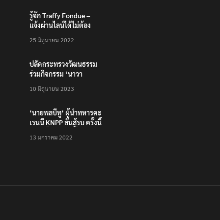
รู้จัก Traffy Fondue –
แจ้งผ่านไลน์ได้ไม่ต้อง
โหลดแอพใหม่ – แจ้งได้
25 มิถุนายน 2022
ทั่วไทย ไม่ใช่แค่ในกรุง
ปลัดกระทรวงวัฒนธรรม
ร่วมกิจกรรม ‘นาวา
ภิกขาจาร’ แต่งชุดไทย
10 มิถุนายน 2023
ตักบาตรทางน้ำ
‘นายพลบีทู’ ผู้นำทหารคะ
เรนนี KNPP ลั่นสู้รบ ครั้งนี้
เป็นครั้งสุดท้าย ที่
13 มกราคม 2022
ประชาชนต้องชนะ