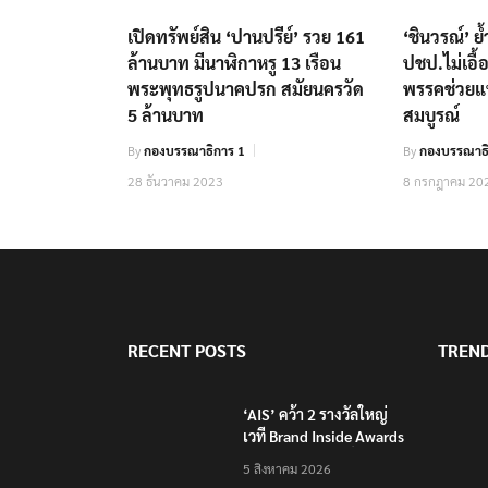
เปิดทรัพย์สิน ‘ปานปรีย์’ รวย 161
‘ชินวรณ์’ ย
ล้านบาท มีนาฬิกาหรู 13 เรือน
ปชป.ไม่เอื
พระพุทธรูปนาคปรก สมัยนครวัด
พรรคช่วยแป
5 ล้านบาท
สมบูรณ์
By
กองบรรณาธิการ 1
By
กองบรรณาธิ
28 ธันวาคม 2023
8 กรกฎาคม 20
RECENT POSTS
TREN
‘AIS’ คว้า 2 รางวัลใหญ่
เวที Brand Inside Awards
2026 ชูความสำเร็จพัฒนา
5 สิงหาคม 2026
โครงสร้างพื้นฐานดิจิทัล