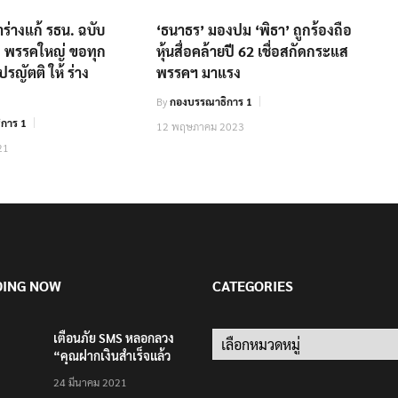
้ำร่างแก้ รธน. ฉบับ
‘ธนาธร’ มองปม ‘พิธา’ ถูกร้องถือ
้อ พรรคใหญ่ ขอทุก
หุ้นสื่อคล้ายปี 62 เชื่อสกัดกระแส
รญัตติ ให้ ร่าง
พรรคฯ มาแรง
By
กองบรรณาธิการ 1
การ 1
12 พฤษภาคม 2023
21
DING NOW
CATEGORIES
เตือนภัย SMS หลอกลวง
Categories
“คุณฝากเงินสำเร็จแล้ว
200,000 บาท”
24 มีนาคม 2021