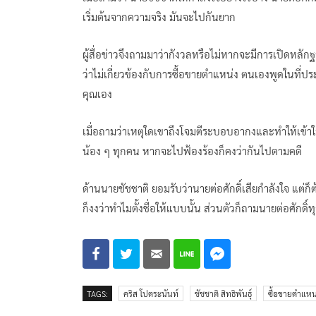
เริ่มต้นจากความจริง มันจะไปกันยาก
ผู้สื่อข่าวจึงถามมาว่ากังวลหรือไม่หากจะมีการเปิดหลัก
ว่าไม่เกี่ยวข้องกับการซื้อขายตำแหน่ง ตนเองพูดในที่ประ
คุณเอง
เมื่อถามว่าเหตุใดเขาถึงโจมตีระบอบอากงและทำให้เข้าใจ
น้อง ๆ ทุกคน หากจะไปฟ้องร้องก็คงว่ากันไปตามคดี
ด้านนายชัชชาติ ยอมรับว่านายต่อศักดิ์เสียกำลังใจ แต่
ก็งงว่าทำไมตั้งชื่อให้แบบนั้น ส่วนตัวก็ถามนายต่อศักดิ์ทุก
TAGS:
คริส โปตระนันท์
ชัชชาติ สิทธิพันธุ์
ซื้อขายตำแหน