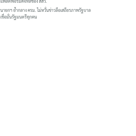
แพลตฟอร์มดิจิทัลของ สสว.
นายกฯ ย้ำกลาง ครม. ไม่หวั่นข่าวลือเสถียรภาพรัฐบาล
เชื่อมั่นรัฐมนตรีทุกคน