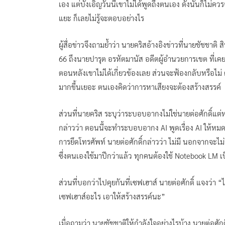
เอง แต่บังเอิญวันนี้เขาไม่ได้พูดถึงตนเอง ดังนั้นก็ไม่
แยะ ก็เลยไม่รู้จะตอบอย่างไร
ผู้สื่อข่าวจึงถามย้ำว่า นายคริสอ้างอิงข่าวที่นายชัชชาติ
66 ถึงนายปารุต อรหัตมานัส อดีตผู้อำนวยการเขต ที่เคยม
ตอนหลังเขาไม่ได้เกี่ยวข้องเลย ส่วนจะฟ้องกลับหรือไม่ ต
มากขึ้นเยอะ ตนเองคิดว่าการหาเสียงจะต้องสร้างสรรค์
ส่วนที่นายคริส ระบุว่าระบอบอากงไม่ใช่นายต่อศักดิ์แต
กล่าวว่า ตอนนี้จะทำระบอบอากง AI พูดเรื่อง AI ให้หมด ทั
การยึดโทรศัพท์ นายต่อศักดิ์กล่าวว่า ไม่มี นอกจากจะไ
ซึ่งตนเองใช้มาปีกว่าแล้ว ทุกคนต้องใช้ Notebook LM เ
ส่วนที่บอกว่าไปคุยกันที่เซฟเฮาส์ นายต่อศักดิ์ แจงว่า
เซฟเฮาส์อะไร เอาให้สร้างสรรค์นะ”
เมื่อถามว่า นายชัชชาติให้กำลังใจอย่างไรบ้าง นายต่อศักด