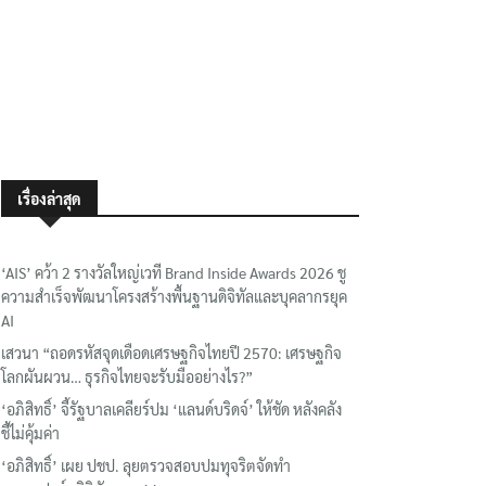
เรื่องล่าสุด
‘AIS’ คว้า 2 รางวัลใหญ่เวที Brand Inside Awards 2026 ชู
ความสำเร็จพัฒนาโครงสร้างพื้นฐานดิจิทัลและบุคลากรยุค
AI
เสวนา “ถอดรหัสจุดเดือดเศรษฐกิจไทยปี 2570: เศรษฐกิจ
โลกผันผวน… ธุรกิจไทยจะรับมืออย่างไร?”
‘อภิสิทธิ์’ จี้รัฐบาลเคลียร์ปม ‘แลนด์บริดจ์’ ให้ชัด หลังคลัง
ชี้ไม่คุ้มค่า
‘อภิสิทธิ์’ เผย ปชป. ลุยตรวจสอบปมทุจริตจัดทำ