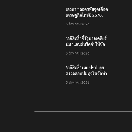
และบุคลากรยุค AI
เสวนา “ถอดรหัสจุดเดือด
เศรษฐกิจไทยปี 2570:
เศรษฐกิจโลกผันผวน…
5 สิงหาคม 2026
ธุรกิจไทยจะรับมือ
อย่างไร?”
‘อภิสิทธิ์’ จี้รัฐบาลเคลียร์
ปม ‘แลนด์บริดจ์’ ให้ชัด
หลังคลังชี้ไม่คุ้มค่า
5 สิงหาคม 2026
‘อภิสิทธิ์’ เผย ปชป. ลุย
ตรวจสอบปมทุจริตจัดทำ
แพลตฟอร์มดิจิทัลของ
5 สิงหาคม 2026
สสว.