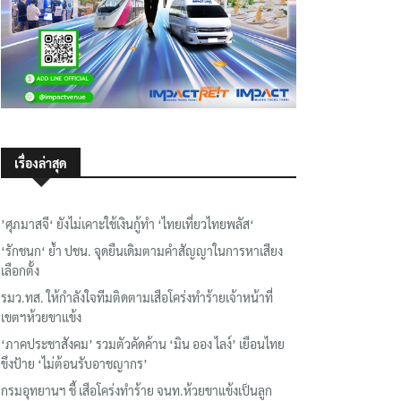
เรื่องล่าสุด
’ศุภมาสจี‘ ยังไม่เคาะใช้เงินกู้ทำ ‘ไทยเที่ยวไทยพลัส‘
‘รักชนก‘ ย้ำ ปชน. จุดยืนเดิมตามคำสัญญาในการหาเสียง
เลือกตั้ง
รมว.ทส. ให้กำลังใจทีมติดตามเสือโคร่งทำร้ายเจ้าหน้าที่
เขตฯห้วยขาแข้ง
‘ภาคประชาสังคม’ รวมตัวคัดค้าน ‘มิน ออง ไลง์’ เยือนไทย
ขึงป้าย ‘ไม่ต้อนรับอาชญากร’
กรมอุทยานฯ ชี้ เสือโคร่งทำร้าย จนท.ห้วยขาแข้งเป็นลูก