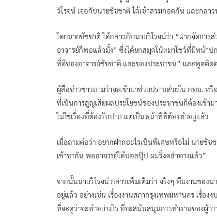
วิโรจน์ เจอกับนายชัชชาติ ได้เข้าสวมกอดกัน และกล่าว
โดยนายชัชชาติ ได้กล่าวกับนายวิโรจน์ว่า “ฝากจัดการส
อาจารย์ก็พอแล้วมั้ง” ซึ่งได้ยกสมุดโน๊ตมาโชว์ที่มีหน้าป
ที่ดีของอาจารย์ชัชชาติ และของประชาชน” และพูดติดตลก
ผู้สื่อข่าวข่าวถามว่าจะเข้ามาช่วยปราบส่วยใน กทม. หรื
ที่เป็นการสูญเสียผลประโยชน์ของประชาชนก็ต้องเข้ามาจ
ไม่ใช่เรื่องที่ต้องรับปาก แต่เป็นหน้าที่ที่ต้องทำอยู่แล้ว
เมื่อถามต่อว่า อยากฝากอะไรเป็นพิเศษหรือไม่ นายชัชชาติ
เข้าขากัน พออาจารย์ได้บอลปุ๊ป ผมวิ่งคลำทางแล้ว”
จากนั้นนายวิโรจน์ กล่าวเพิ่มเติมว่า จริงๆ ทีมงานขอ
อยู่แล้ว อย่างเช่น เรื่องงานสภากรุงเทพมหานคร เร
ที่จะดูว่าจะทำอย่างไร ที่จะสนับสนุนการทำงานของผู้ว่าฯ ช