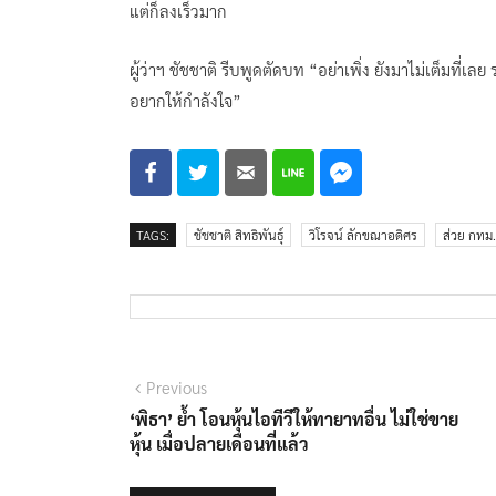
แต่ก็ลงเร็วมาก
ผู้ว่าฯ ชัชชาติ รีบพูดตัดบท “อย่าเพิ่ง ยังมาไม่เต็มที่เ
อยากให้กำลังใจ”
TAGS:
ชัชชาติ สิทธิพันธุ์
วิโรจน์ ลักขณาอดิศร
ส่วย กทม.
แนะแนว
Previous
Previous
post:
‘พิธา’ ย้ำ โอนหุ้นไอทีวีให้ทายาทอื่น ไม่ใช่ขาย
เรื่อง
หุ้น เมื่อปลายเดือนที่แล้ว