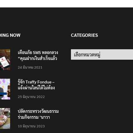
DING NOW
CATEGORIES
เตือนภัย SMS หลอกลวง
Categories
“คุณฝากเงินสำเร็จแล้ว
200,000 บาท”
24 มีนาคม 2021
รู้จัก Traffy Fondue –
แจ้งผ่านไลน์ได้ไม่ต้อง
โหลดแอพใหม่ – แจ้งได้
25 มิถุนายน 2022
ทั่วไทย ไม่ใช่แค่ในกรุง
ปลัดกระทรวงวัฒนธรรม
ร่วมกิจกรรม ‘นาวา
ภิกขาจาร’ แต่งชุดไทย
10 มิถุนายน 2023
ตักบาตรทางน้ำ