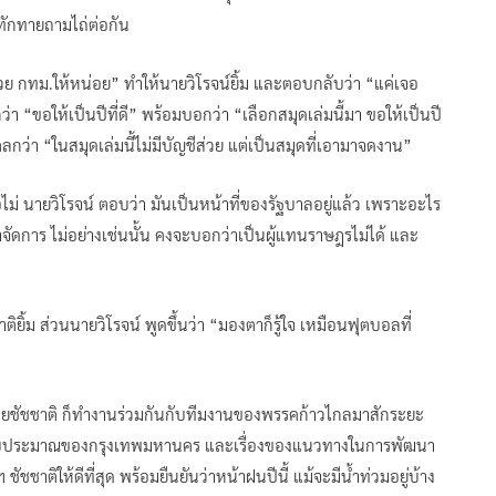
ทักทายถามไถ่ต่อกัน
่วย กทม.ให้หน่อย” ทำให้นายวิโรจน์ยิ้ม และตอบกลับว่า “แค่เจอ
กว่า “ขอให้เป็นปีที่ดี” พร้อมบอกว่า “เลือกสมุดเล่มนี้มา ขอให้เป็นปี
ว่า “ในสมุดเล่มนี้ไม่มีบัญชีส่วย แต่เป็นสมุดที่เอามาจดงาน”
อไม่ นายวิโรจน์ ตอบว่า มันเป็นหน้าที่ของรัฐบาลอยู่แล้ว เพราะอะไร
ัดการ ไม่อย่างเช่นนั้น คงจะบอกว่าเป็นผู้แทนราษฎรไม่ได้ และ
ยิ้ม ส่วนนายวิโรจน์ พูดขึ้นว่า “มองตาก็รู้ใจ เหมือนฟุตบอลที่
งนายชัชชาติ ก็ทำงานร่วมกันกับทีมงานของพรรคก้าวไกลมาสักระยะ
ื่องงบประมาณของกรุงเทพมหานคร และเรื่องของแนวทางในการพัฒนา
ัชชาติให้ดีที่สุด พร้อมยืนยันว่าหน้าฝนปีนี้ แม้จะมีน้ำท่วมอยู่บ้าง