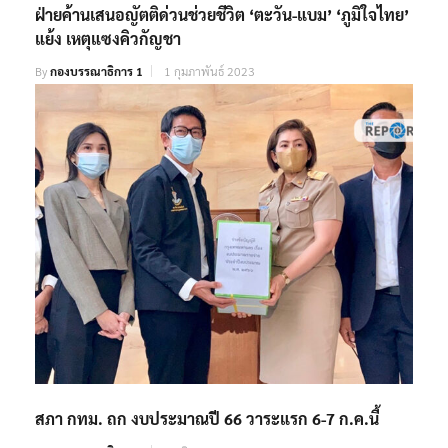
ฝ่ายค้านเสนอญัตติด่วนช่วยชีวิต ‘ตะวัน-แบม’ ‘ภูมิใจไทย’
แย้ง เหตุแซงคิวกัญชา
By
กองบรรณาธิการ 1
1 กุมภาพันธ์ 2023
สภา กทม. ถก งบประมาณปี 66 วาระแรก 6-7 ก.ค.นี้