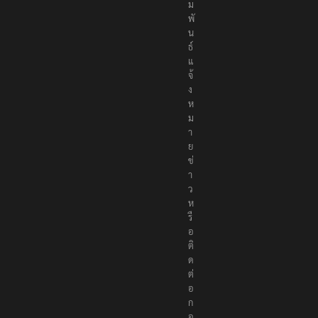
ม
พั
น
ธ์
แ
จ้
ง
ห
ม
า
ย
ข่
า
ว
ห
รื
อ
ติ
ด
ต่
อ
ก
อ