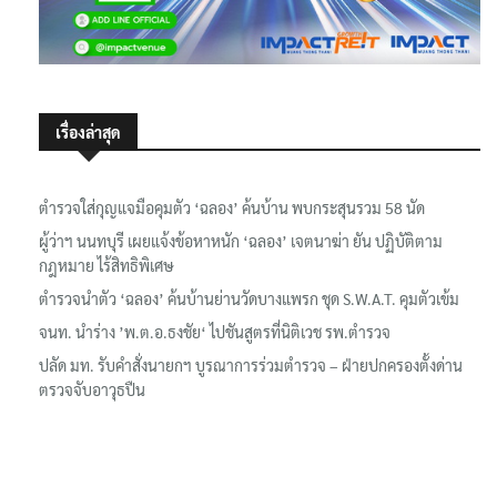
เรื่องล่าสุด
ตำรวจใส่กุญแจมือคุมตัว ‘ฉลอง’ ค้นบ้าน พบกระสุนรวม 58 นัด
ผู้ว่าฯ นนทบุรี เผยแจ้งข้อหาหนัก ‘ฉลอง’ เจตนาฆ่า ยัน ปฏิบัติตาม
กฎหมาย ไร้สิทธิพิเศษ
ตำรวจนำตัว ‘ฉลอง’ ค้นบ้านย่านวัดบางแพรก ชุด S.W.A.T. คุมตัวเข้ม
จนท. นำร่าง ’พ.ต.อ.ธงชัย‘ ไปชันสูตรที่นิติเวช รพ.ตำรวจ
ปลัด มท. รับคำสั่งนายกฯ บูรณาการร่วมตำรวจ – ฝ่ายปกครองตั้งด่าน
ตรวจจับอาวุธปืน