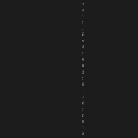
ก
ล
า
ง
เ
พื่
อ
สั
ง
ค
ม
ส่
ง
ข่
า
ว
ป
ร
ะ
ช
า
สั