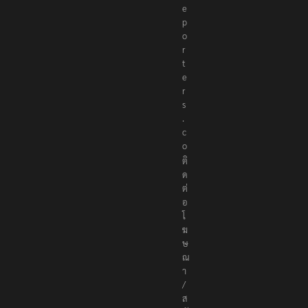
e
p
o
r
t
e
r
s
.
c
o
ติ
ด
ต่
อ
โ
ฆ
ษ
ณ
า
/
ส