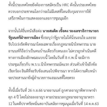
ทั้งนี้ประเทศไทยยังต้องการสมัครเป็น HRC ดังนั้นประเทศไทย
ควรบอกประชาคมโลกว่าจะไม่มีเคสที่โดนจับกุมจากการใช้
เสรีภาพในการแสดงออกและการชุมนุมอีก
จากนั้นได้ยื่นหนังสือต่อ
นายสมคิด เชื้อคง รองเลขาธิการนายก
รัฐมนตรีฝ่ายการเมือง
ซึ่งระบุว่ารัฐบาลไม่ได้นิ่งนอนใจ และจะ
รับไปเร่งรัดพิจารณาโดยเฉพาะเรื่องกฎหมายนิรโทษกรรม นาย
อานนท์ก็ถือว่าเป็นคนบ้านเดียวกับตนเอง ไม่ควรถูกดำเนินคดี
ทางการเมืองลักษณะแบบนี้ โดยในวันที่ 8 ก.พ.นี้ จะมีการ
ประชุมเกี่ยวกับ พ.ร.บ.นิรโทษกรรมนัดแรก ส่วนตัวเข้าใจถึงข้อ
เรียกร้อง ยินดีที่จะรับข้อเสนอไปพิจารณา หากได้ความคืบหน้า
จะประสานมายังผู้อำนวยการแอมเนสตี้โดยตรง
ทั้งนี้เมื่อวันที่ 26 ก.ย.66 นายอานนท์ ถูกศาลอาญาพิพากษาจำ
คุก 4 ปี โดยไม่รอลงอาญา ตามประมวลกฎหมายอาญามาตรา
12 ในคดีปราศรัยหมิ่นสถาบันสมัยการชุมนุมเมื่อวันที่ 14 ต.ค.63