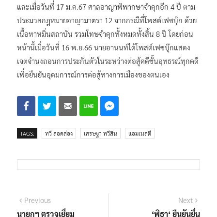
และเมื่อวันที่ 17 ม.ค.67 ศาลอาญาพิพากษาจำคุกอีก 4 ปี ตาม
ประมวลกฎหมายอาญามาตรา 12 จากกรณีที่โพสต์เฟซบุ๊ก ด้วย
เนื้อหาหมิ่นสถาบัน รวมโทษจำคุกทั้งหมดทั้งสิ้น 8 ปี โดยก่อน
หน้านี้เมื่อวันที่ 16 พ.ย.66 นายอานนท์ได้โพสต์เฟซบุ๊กแสดง
เจตจำนงถอนการประกันตัวในระหว่างต่อสู้คดีชั้นอุทธรณ์ทุกคดี
เพื่อยืนยันอุดมการณ์การต่อสู้ทางการเมืองของตนเอง
TAGS:
ทวี สอดส่อง
เศรษฐา ทวีสิน
แอมเนสตี
แนะแนว
Previous
Next
Previous
Next
post:
post:
นายกฯ ตรวจเยี่ยม
‘พิธา‘ ยืนยันยื่น