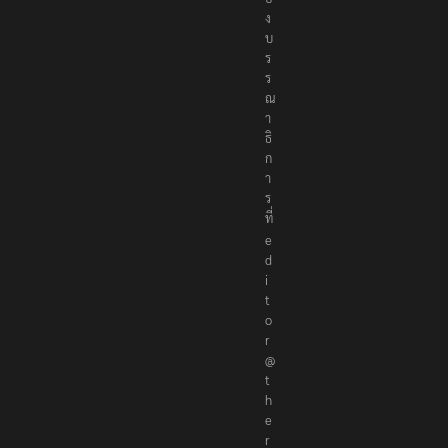
ง
บ
ร
ร
ณ
า
ธิ
ก
า
ร
ที่
e
d
i
t
o
r
@
t
h
e
r