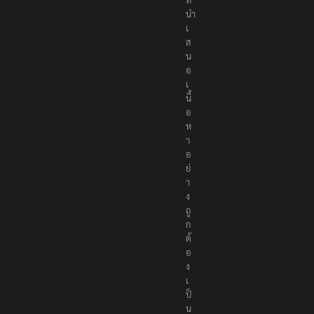
นำ
เ
ส
น
อ
เ
นื้
อ
ห
า
อ
ย่
า
ง
ถู
ก
ต้
อ
ง
เ
ป็
น