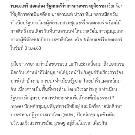
พ.ต.อ.ทวี สอดส่อง รัฐมนตรีว่าการกระทรวงยุติธรรม
เรียกร้อง
ให้ยุติการดำเนินคดีต่อ นายอานนท์ นำภา ที่แยกสวนมิสกวัน
ทำเนียบรัฐบาล โดยผู้เข้าร่วมสวมชุดแฮร์รี่ พอตเตอร์ พร้อมไม้
กายสิทธิ์ เช่นเดียวกับที่นานอานนท์ ใส่ปราศรัยในการชุมนุมเสก
คาถาผู้พิทักษ์ปกป้องประชาธิปไตย หรือ #ม็อบแฮร์รี่พอตเตอร์
ในวันที่ 3 ส.ค.63
ผู้สื่อข่าวรายงานว่าเมื่อขบวนรถ Le Truck เคลื่อนมาถึงแยกสวน
มิสกวัน เจ้าหน้าที่ไม่อนุญาตให้มุ่งหน้าไปยังศูนย์รับเรื่องราวร้อง
ทุกข์ (สำนักงาน ก.พ.ร.) ทำเนียบรัฐบาล โดยนำรั้วแผงเหล็กมา
กั้น เนื่องจากเป็นพื้นที่หวงห้าม โดยบริเวณประตู 4 ทำเนียบ
รัฐบาล มีกลุ่มขบวนการประชาชนเพื่อสังคมที่เป็นธรรม (P-
move) ปักหลักชุมนุมพีมูฟทวงสิทธิ์อยู่ และมีครือข่ายนักศึกษา
ประชาชนปฏิรูปประเทศไทย (คปท.) ปักหลักชุมนุมข้างคืน
บริเวณเชิงสะพานชมัยมรุเชษฐ อยู่ด้วยในเวลาเดียวกัน