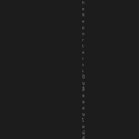
h
e
R
e
p
o
r
t
e
r
s
เ
ป็
น
สื่
อ
อ
อ
น
ไ
ล
น์
ที่