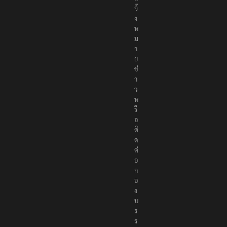
จ้
ง
ห
ม
า
ย
ข่
า
ว
ห
รื
อ
ติ
ด
ต่
อ
ก
อ
ง
บ
ร
ร