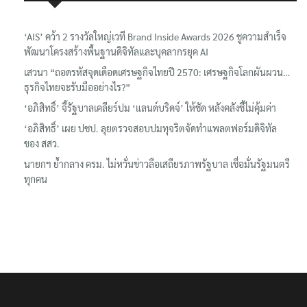
‘AIS’ คว้า 2 รางวัลใหญ่เวที Brand Inside Awards 2026 ชูความสำเร็จ
พัฒนาโครงสร้างพื้นฐานดิจิทัลและบุคลากรยุค AI
เสวนา “ถอดรหัสจุดเดือดเศรษฐกิจไทยปี 2570: เศรษฐกิจโลกผันผวน…
ธุรกิจไทยจะรับมืออย่างไร?”
‘อภิสิทธิ์’ จี้รัฐบาลเคลียร์ปม ‘แลนด์บริดจ์’ ให้ชัด หลังคลังชี้ไม่คุ้มค่า
‘อภิสิทธิ์’ เผย ปชป. ลุยตรวจสอบปมทุจริตจัดทำแพลตฟอร์มดิจิทัล
ของ สสว.
นายกฯ ย้ำกลาง ครม. ไม่หวั่นข่าวลือเสถียรภาพรัฐบาล เชื่อมั่นรัฐมนตรี
ทุกคน