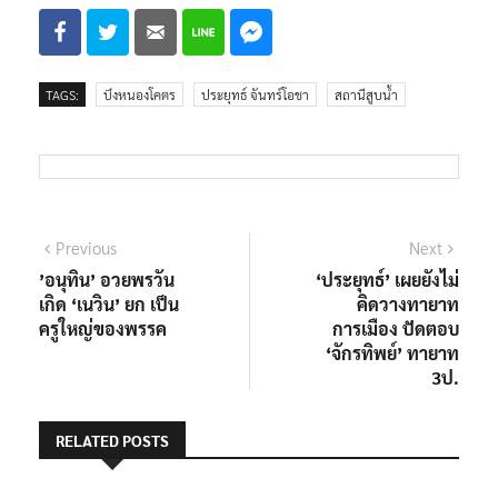
TAGS:
บึงหนองโคตร
ประยุทธ์ จันทร์โอชา
สถานีสูบน้ำ
แนะแนว
Previous
Next
Previous
Next
post:
post:
’อนุทิน’ อวยพรวัน
‘ประยุทธ์’ เผยยังไม่
เรื่อง
เกิด ‘เนวิน’ ยก เป็น
คิดวางทายาท
ครูใหญ่ของพรรค
การเมือง ปัดตอบ
‘จักรทิพย์’ ทายาท
3ป.
RELATED POSTS