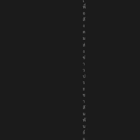
เ
พื่
อ
สั
ง
ค
ม
ส่
ง
ข่
า
ว
ป
ร
ะ
ช
า
สั
ม
พั
น
ธ์
แ