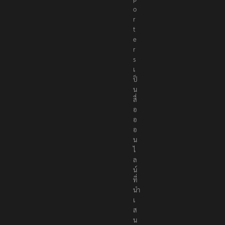
o
r
t
e
r
s
เ
ป็
น
สื่
อ
อ
อ
น
ไ
ล
น์
ที่
นำ
เ
ส
น