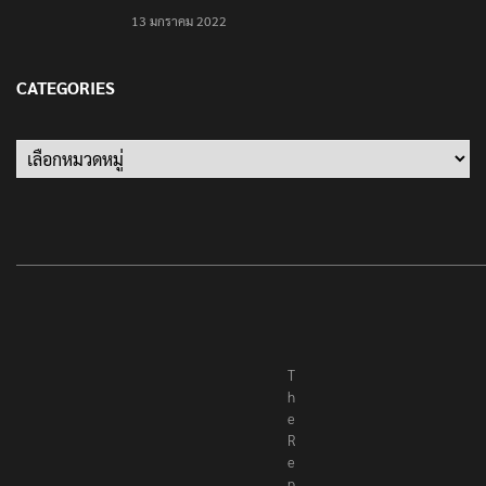
13 มกราคม 2022
CATEGORIES
Categories
T
h
e
R
e
p