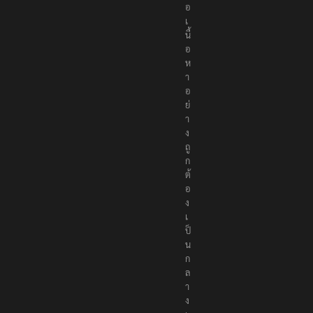
อ
เ
นื้
อ
ห
า
อ
ย่
า
ง
ถู
ก
ต้
อ
ง
เ
ป็
น
ก
ล
า
ง