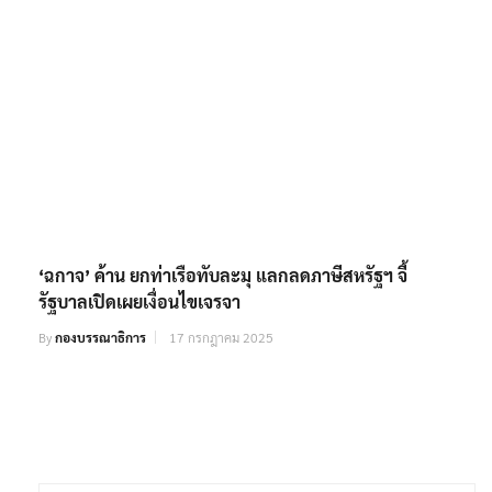
‘ฉกาจ’ ค้าน ยกท่าเรือทับละมุ แลกลดภาษีสหรัฐฯ จี้
รัฐบาลเปิดเผยเงื่อนไขเจรจา
By
กองบรรณาธิการ
17 กรกฎาคม 2025