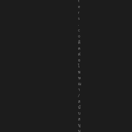
t
e
r
s
.
c
o
ติ
ด
ต่
อ
โ
ฆ
ษ
ณ
า
/
ส
นั
บ
ส
นุ
น