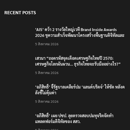
RECENT POSTS
‘AIS’ คว้า 2 รางวัลใหญ่เวที Brand Inside Awards
2026 ชูความสำเร็จพัฒนาโครงสร้างพื้นฐานดิจิทัลและ
บุคลากรยุค AI
5 สิงหาคม 2026
เสวนา “ถอดรหัสจุดเดือดเศรษฐกิจไทยปี 2570:
เศรษฐกิจโลกผันผวน… ธุรกิจไทยจะรับมืออย่างไร?”
5 สิงหาคม 2026
‘อภิสิทธิ์’ จี้รัฐบาลเคลียร์ปม ‘แลนด์บริดจ์’ ให้ชัด หลังค
ลังชี้ไม่คุ้มค่า
5 สิงหาคม 2026
‘อภิสิทธิ์’ เผย ปชป. ลุยตรวจสอบปมทุจริตจัดทำ
แพลตฟอร์มดิจิทัลของ สสว.