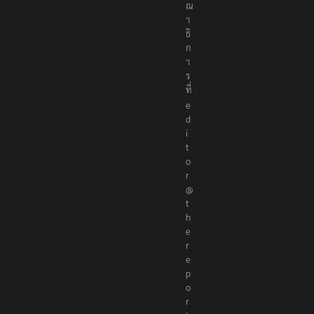
ณ
า
ธิ
ก
า
ร
ที่
e
d
i
t
o
r
@
t
h
e
r
e
p
o
r