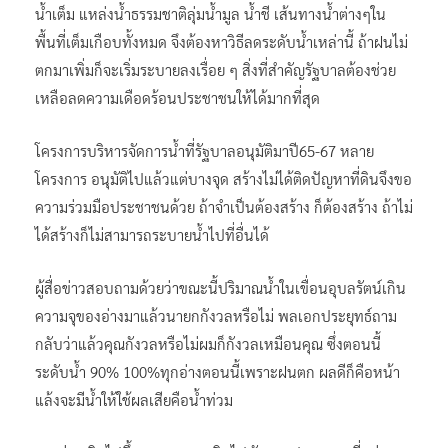
น้ำเต็ม แหล่งน้ำธรรมชาติลุ่มน้ำมูล น้ำชี เส้นทางน้ำต่างๆใน
พื้นที่เต็มเกือบทั้งหมด จึงต้องหาวิธีลดระดับน้ำเหล่านี้ ถ้าฝนไม่
ตกมาเพิ่มก็จะเริ่มระบายลงเรื่อย ๆ สิ่งที่สำคัญรัฐบาลต้องช่วย
เหลือลดความเดือดร้อนประชาชนให้ได้มากที่สุด
โครงการบริหารจัดการน้ำที่รัฐบาลอนุมัติมาปี65-67 หลาย
โครงการ อนุมัติไปแล้วแต่บางจุด สร้างไม่ได้ติดปัญหาที่ดินจึงขอ
ความร่วมมือประชาชนด้วย ถ้าจำเป็นต้องสร้าง ก็ต้องสร้าง ถ้าไม่
ได้สร้างก็ไม่สามารถระบายน้ำไปที่อื่นได้
ผู้สื่อข่าวสอบถามด้วยว่าขณะนี้ปริมาณน้ำในเขื่อนอุบลรัตน์เกิน
ความจุของอ่างมาแล้วนายกกังวลหรือไม่ พลเอกประยุทธ์ถาม
กลับว่าแล้วคุณกังวลหรือไม่ผมก็กังวลเหมือนคุณ ซึ่งตอนนี้
ระดับน้ำ 90% 100%ทุกอ่างตอนนี้เพราะฝนตก ผลดีก็คือหน้า
แล้งจะมีน้ำให้ใช้ผลเสียคือน้ำท่วม