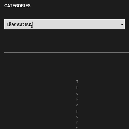
13 มกราคม 2022
CATEGORIES
Categories
T
h
e
R
e
p
o