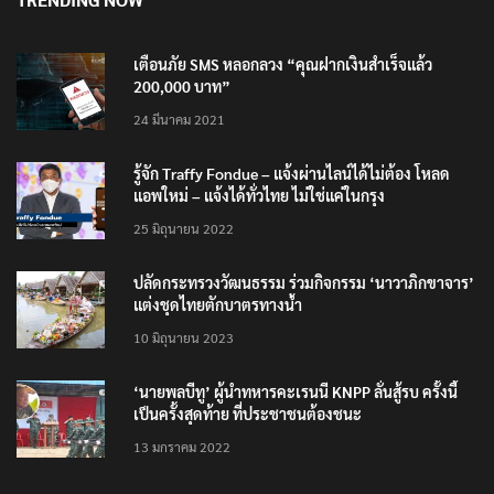
TRENDING NOW
เตือนภัย SMS หลอกลวง “คุณฝากเงินสำเร็จแล้ว
200,000 บาท”
24 มีนาคม 2021
รู้จัก Traffy Fondue – แจ้งผ่านไลน์ได้ไม่ต้อง โหลด
แอพใหม่ – แจ้งได้ทั่วไทย ไม่ใช่แค่ในกรุง
25 มิถุนายน 2022
ปลัดกระทรวงวัฒนธรรม ร่วมกิจกรรม ‘นาวาภิกขาจาร’
แต่งชุดไทยตักบาตรทางน้ำ
10 มิถุนายน 2023
‘นายพลบีทู’ ผู้นำทหารคะเรนนี KNPP ลั่นสู้รบ ครั้งนี้
เป็นครั้งสุดท้าย ที่ประชาชนต้องชนะ