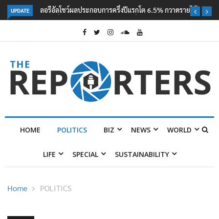
UPDATE
ลอรีอัลโชว์ผลประกอบการครึ่งปีแรกโต 6.5% กวาดรายได้ 2.3 หมื่นล้านยูโร
คว้าไลเซนส์ ‘กุชชี่’ 50 ปี พร้อมส่ง 4 แบรนด์ใหม่บุกตลาดไทย
HOME
POLITICS
BIZ
NEWS
WORLD
LIFE
SPECIAL
SUSTAINABILITY
Home
POLITICS