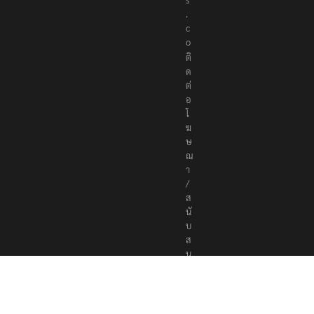
e
r
s
.
c
o
ติ
ด
ต่
อ
โ
ฆ
ษ
ณ
า
/
ส
นั
บ
ส
นุ
น
a