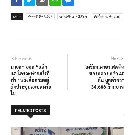
TAGS:
ชัชชาติ สิทธิพันธุ์
รถไฟฟ้าสายสีเขียว
ศักดิ์สยาม ชิดชอบ
แนะแนว
Previous
Next
Previous
Next
post:
post:
นายกฯ บอก “แล้ว
เตรียมเผายาเสพติด
เรื่อง
แต่ ใครจะทำอะไรก็
ของกลาง กว่า 40
ทำ” หลังสื่อถามอยู่
ตัน มูลค่ากว่า
ถึงประชุมเอเปคหรือ
34,688 ล้านบาท
ไม่
RELATED POSTS