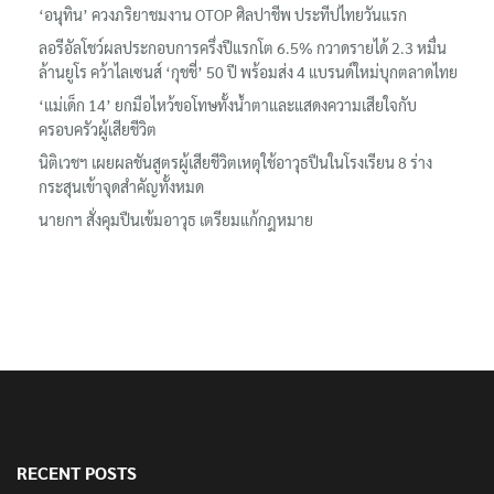
‘อนุทิน’ ควงภริยาชมงาน OTOP ศิลปาชีพ ประทีปไทยวันแรก
ลอรีอัลโชว์ผลประกอบการครึ่งปีแรกโต 6.5% กวาดรายได้ 2.3 หมื่น
ล้านยูโร คว้าไลเซนส์ ‘กุชชี่’ 50 ปี พร้อมส่ง 4 แบรนด์ใหม่บุกตลาดไทย
‘แม่เด็ก 14’ ยกมือไหว้ขอโทษทั้งน้ำตาและแสดงความเสียใจกับ
ครอบครัวผู้เสียชีวิต
นิติเวชฯ เผยผลชันสูตรผู้เสียชีวิตเหตุใช้อาวุธปืนในโรงเรียน 8 ร่าง
กระสุนเข้าจุดสำคัญทั้งหมด
นายกฯ สั่งคุมปืนเข้มอาวุธ เตรียมแก้กฎหมาย