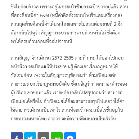
กระทรวงคมนาคม
กรุณาให้ความคิดเห็น ต้องกลัดกระดุมเม็ด
แรกให้ได้ก่อน สำหรับหนี้มี 3 ส่วน ส่วนแรกคือ หนี้ กทม. กับรัฐ
ซึ่งไม่ค่อยกังวล เพราะอยู่ในกระเป๋าซ้ายกระเป๋าขวาอยู่แล้ว ส่วน
ที่สองคือหนี้ค่า E&M (หนี้ค่าติดตั้งระบบไฟฟ้าและเครื่องกล)
ส่วนสุดท้ายคือหนี้ค่าเดินรถโดยเฉพาะในส่วนต่อขยายที่ 2 ซึ่ง
ต้องกลับไปดูว่า สัญญากระบวนการครบถ้วนหรือไม่ ซึ่งต้อง
ทำให้ครบถ้วนก่อนที่จะไปจ่ายหนี้
ส่วนสัญญาจ้างเดินรถ 2572-2585 ตามที่ กทม.ได้บอกไปก่อน
หน้านี้ว่า จะเปิดเผยให้ประชาชนรู้ ต้องเอาเรื่องกฎหมายให้
ชัดเจนก่อน เพราะในสัญญาระบุชัดเจนว่า ห้ามเปิดเผยต่อ
สาธารณะ ยกเว้นกฎหมายบังคับ ซึ่งเผอิญว่าทางสภาองค์กรของ
ผู้บริโภคเขาขอมาแล้ว เราจะต้องกลับไปสรุปก่อนว่า สามารถ
เปิดเผยได้หรือไม่ ถ้าเปิดเผยได้ก็จะสามารถสรุปไปเลยว่าได้ค่า
ใช้จ่ายการเดินรถเป็นเท่าไร ส่วนที่จะเข้า ครม.เมื่อไรขึ้นอยู่กับ
กระทรวงมหาดไทย คาดว่า จะมีความชัดเจนภายในเร็ววัน