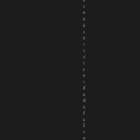
พื่
อ
สั
ง
ค
ม
ส่
ง
ข่
า
ว
ป
ร
ะ
ช
า
สั
ม
พั
น
ธ์
แ
จ้