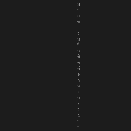
ง
ห
ม
า
ย
ข่
า
ว
ห
รื
อ
ติ
ด
ต่
อ
ก
อ
ง
บ
ร
ร
ณ