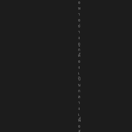
เ
นื้
อ
ห
า
อ
ย่
า
ง
ถู
ก
ต้
อ
ง
เ
ป็
น
ก
ล
า
ง
เ