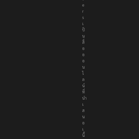
r
t
e
r
s
เ
ป็
น
สื่
อ
อ
อ
น
ไ
ล
น์
ที่
นำ
เ
ส
น
อ