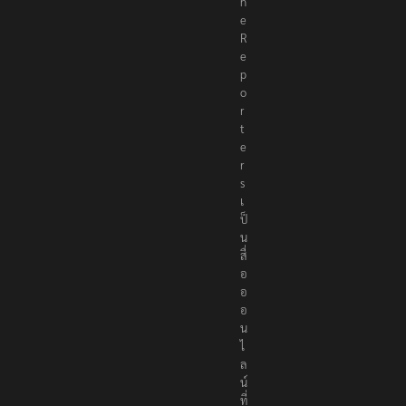
h
e
R
e
p
o
r
t
e
r
s
เ
ป็
น
สื่
อ
อ
อ
น
ไ
ล
น์
ที่