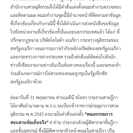
สำนักงานศาลยุติธรรมจึงได้มีคำสั่งแต่งตั้งคณะทำงานตรวจสอบ
และติดตามผล คณะทำงานชุดนี้มีอำนาจหน้าที่ติดตามหาข้อมูล
ที่เกี่ยวข้องเกี่ยวกับกรณีนี้ ซึ่งได้ดำเนินการส่งหนังสือขอข้อมูล
ไปยังหน่วยงานที่เกี่ยวข้องทั้งในและนอกประเทศแล้ว ได้แก่ ที่
ปรึกษากฎหมาย บริษัทโตโยต้า อเมริกา กระทรวงยุติธรรมของ
สหรัฐอเมริกา คณะกรรมการกำกับหลักทรัพย์ของสหรัฐอเมริกา
และกระทรวงการต่างประเทศ รวมถึงส่งอีเมล์ติดต่อไปยังนัก
ข่าวที่เขียนรายงานข่าวอันเป็นต้นทางของเรื่องนี้ และจะขอเข้า
ร่วมสังเกตการณ์การไต่สวนของคณะลูกขุนในรัฐเท็กซัส
สหรัฐอเมริกาด้วย
ต่อมาวันที่ 31 พฤษภาคม ท่านเมทินี ชโลธร ประธานศาลฎีกา
ได้อาศัยอำนาจตาม พ.ร.บ.ระเบียบข้าราชการฝ่ายตุลาการศาล
ยุติธรรม พ.ศ.2543 ลงนามในคำสั่งแต่งตั้ง
“คณะกรรมการ
สอบสวนข้อเท็จจริง”
4 ท่าน ประกอบด้วยผู้พิพากษาชั้นฎีกา
และชั้นอุทธรณ์ ซึ่งมีผู้พิพากษาหัวหน้าคณะในศาลฎีกา เป็น