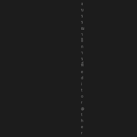
ง
บ
ร
ร
ณ
า
ธิ
ก
า
ร
ที่
e
d
i
t
o
r
@
t
h
e
r