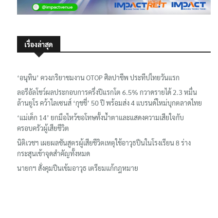
เรื่องล่าสุด
‘อนุทิน’ ควงภริยาชมงาน OTOP ศิลปาชีพ ประทีปไทยวันแรก
ลอรีอัลโชว์ผลประกอบการครึ่งปีแรกโต 6.5% กวาดรายได้ 2.3 หมื่น
ล้านยูโร คว้าไลเซนส์ ‘กุชชี่’ 50 ปี พร้อมส่ง 4 แบรนด์ใหม่บุกตลาดไทย
‘แม่เด็ก 14’ ยกมือไหว้ขอโทษทั้งน้ำตาและแสดงความเสียใจกับ
ครอบครัวผู้เสียชีวิต
นิติเวชฯ เผยผลชันสูตรผู้เสียชีวิตเหตุใช้อาวุธปืนในโรงเรียน 8 ร่าง
กระสุนเข้าจุดสำคัญทั้งหมด
นายกฯ สั่งคุมปืนเข้มอาวุธ เตรียมแก้กฎหมาย