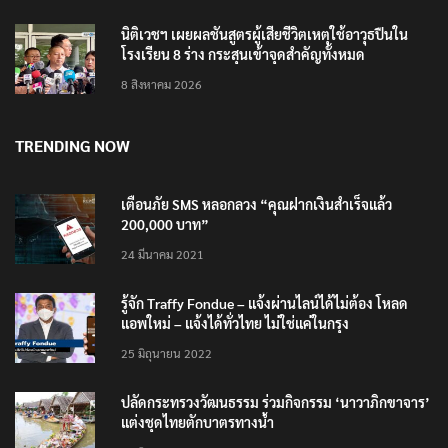
นิติเวชฯ เผยผลชันสูตรผู้เสียชีวิตเหตุใช้อาวุธปืนใน
โรงเรียน 8 ร่าง กระสุนเข้าจุดสำคัญทั้งหมด
8 สิงหาคม 2026
TRENDING NOW
เตือนภัย SMS หลอกลวง “คุณฝากเงินสำเร็จแล้ว
200,000 บาท”
24 มีนาคม 2021
รู้จัก Traffy Fondue – แจ้งผ่านไลน์ได้ไม่ต้อง โหลด
แอพใหม่ – แจ้งได้ทั่วไทย ไม่ใช่แค่ในกรุง
25 มิถุนายน 2022
ปลัดกระทรวงวัฒนธรรม ร่วมกิจกรรม ‘นาวาภิกขาจาร’
แต่งชุดไทยตักบาตรทางน้ำ