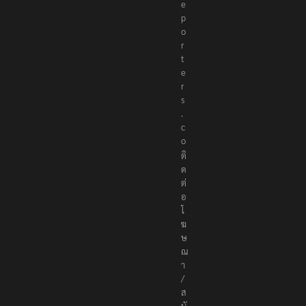
e
p
o
r
t
e
r
s
.
c
o
ติ
ด
ต่
อ
โ
ฆ
ษ
ณ
า
/
ส
นั