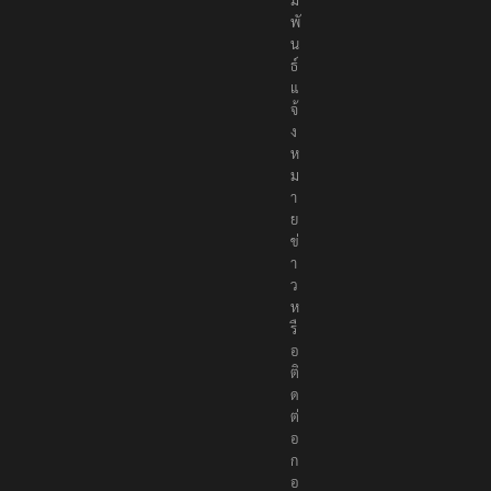
พั
น
ธ์
แ
จ้
ง
ห
ม
า
ย
ข่
า
ว
ห
รื
อ
ติ
ด
ต่
อ
ก
อ