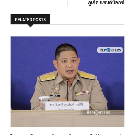
ภูเก็ต แซนด์บ๊อกซ์
RELATED POSTS