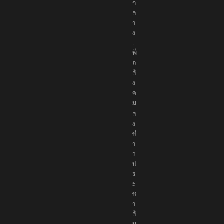
ก
ล
า
ง
เ
พื่
อ
สั
ง
ค
ม
ส่
ง
ข่
า
ว
ป
ร
ะ
ช
า
สั
ม