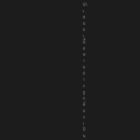
นำ
เ
ส
น
อ
เ
นื้
อ
ห
า
อ
ย่
า
ง
ถู
ก
ต้
อ
ง
เ
ป็
น