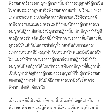
พิจารณาคำร้องขออนุญาตฎีกาเท่านั้น ซึ่งการอนุญาตให้ฎีกาเป็น
ไปตามประมวลกฎหมายวิธีพิจารณาความแพ่ง (ป.วิ.พ.) มาตรา
249 ประกอบ พ.ร.บ.จัดตั้งศาลภาษีอากรและวิธีพิจารณาคดี
ภาษีอากร พ.ศ.2528 มาตรา 26 ที่กำหนดให้ศาลฎีกาพิจารณา
อนุญาตให้ฎีกาเมื่อเห็นว่าปัญหาตามฎีกานั้น เป็นปัญหาสำคัญที่
ศาลฎีกาควรวินิจฉัย เมื่อคดีนี้คำพิพากษาของศาลชั้นต้นและชั้น
อุทธรณ์ขัดแย้งกันในสาระสำคัญทั้งเกี่ยวพันกับความตกลง
ระหว่างประเทศที่มีผลผูกพันกับประเทศไทย และยังเป็นกรณีที่
ไม่มีแนวคำพิพากษาของศาลฎีกามาก่อน ศาลฎีกาจึงมีคำสั่ง
อนุญาตให้โจทก์ฎีกาได้ โดยพิจารณาเพียงว่าปัญหาที่ยื่นฎีกานั้น
เป็นปัญหาสำคัญที่ศาลฎีกาสมควรอนุญาตให้ขึ้นสู่การพิจารณา
ของศาลฎีกาหรือไม่ ยังไม่ได้มีการพิจารณาวินิจฉัยชี้ขาดข้อ
พิพาทแห่งคดีแต่อย่างใด
เนื่องจากคดีนี้เป็นคดีภาษีอากร ซึ่งเป็นคดีชำนัญพิเศษ ในการ
พิจารณาพิพากษาจะมีผู้พิพากษาที่มีความเชี่ยวชาญด้านภาษี