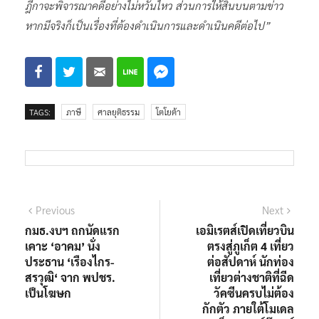
ฎีกาจะพิจารณาคดีอย่างไม่หวั่นไหว ส่วนการให้สินบนตามข่าว
หากมีจริงก็เป็นเรื่องที่ต้องดำเนินการและดำเนินคดีต่อไป”
TAGS:
ภาษี
ศาลยุติธรรม
โตโยต้า
แนะแนว
Previous
Next
Previous
Next
post:
post:
กมธ.งบฯ ถกนัดแรก
เอมิเรตส์เปิดเที่ยวบิน
เรื่อง
เคาะ ‘อาคม’ นั่ง
ตรงสู่ภูเก็ต 4 เที่ยว
ประธาน ‘เรืองไกร-
ต่อสัปดาห์ นักท่อง
สรวุฒิ‘ จาก พปชร.
เที่ยวต่างชาติที่ฉีด
เป็นโฆษก
วัคซีนครบไม่ต้อง
กักตัว ภายใต้โมเดล