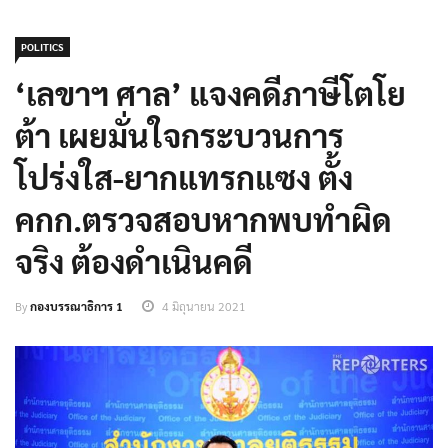
POLITICS
‘เลขาฯ ศาล’ แจงคดีภาษีโตโย
ต้า เผยมั่นใจกระบวนการ
โปร่งใส-ยากแทรกแซง ตั้ง
คกก.ตรวจสอบหากพบทำผิด
จริง ต้องดำเนินคดี
By
กองบรรณาธิการ 1
4 มิถุนายน 2021