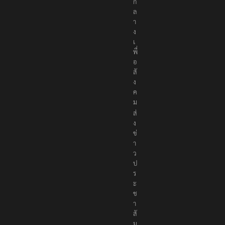
ก
ล
า
ง
เ
พื่
อ
สั
ง
ค
ม
ส่
ง
ข่
า
ว
ป
ร
ะ
ช
า
สั
ม