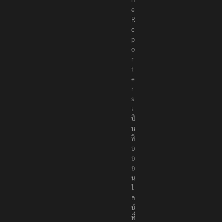
e
R
e
p
o
r
t
e
r
s
เ
ป็
น
สื่
อ
อ
อ
น
ไ
ล
น์
ที่