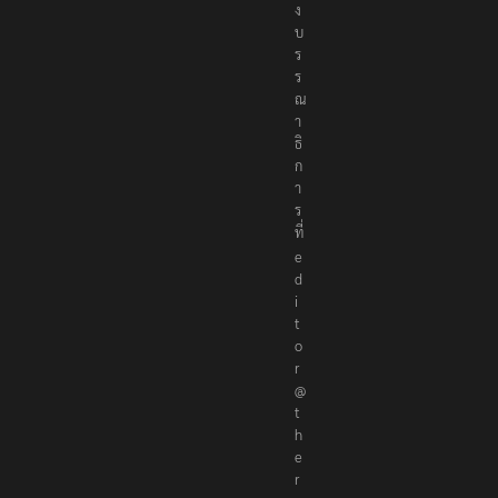
ง
บ
ร
ร
ณ
า
ธิ
ก
า
ร
ที่
e
d
i
t
o
r
@
t
h
e
r