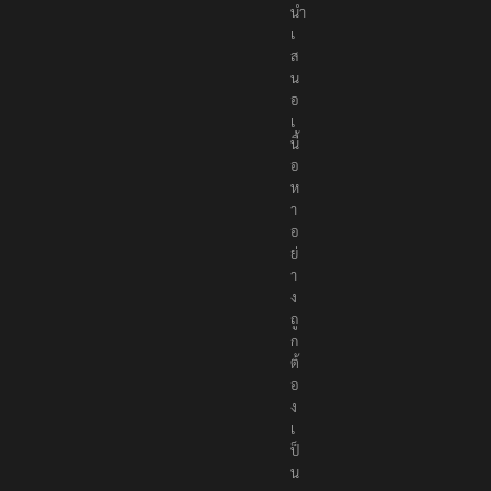
นำ
เ
ส
น
อ
เ
นื้
อ
ห
า
อ
ย่
า
ง
ถู
ก
ต้
อ
ง
เ
ป็
น