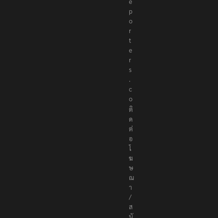
e
p
o
r
t
e
r
s
.
c
o
ติ
ด
ต่
อ
โ
ฆ
ษ
ณ
า
/
ส
นั