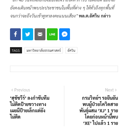
ยังคงเดินหน้าพบปะประชาชนในพื้นที่ต่าง ๆ ให้ทั่วถึงทุกพื้นที่
จนกว่าจะถึงวันเข้าคูหาลงคะแนนเสียง”
พล.ต.อัศวิน กล่าว
TAGS:
มหาวิทยาลัยธรรมศาสตร์
อัศวิน
แนะแนว
Previous
Next
Previous
Next
post:
post:
‘สุชัชวีร์’ ลงกำชับทีม
กรมวิทย์ฯ รอยืนยัน
เรื่อง
ไม่ติดป้ายขวางทาง
พบผู้ป่วยโควิดสาย
เผยมีป้ายเล็กแต่ยัง
พันธุ์ผสม ‘XJ’ 1 ราย
ไม่ติด
โดยก่อนหน้านี้พบ
‘XE’ ไปแล้ว 1 ราย