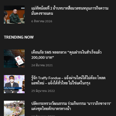
แม่ทัพน้อยที่ 2 ย้ำบทบาทสื่อมวลชนหนุนภารกิจความ
มั่นคงชายแดน
6 สิงหาคม 2026
TRENDING NOW
เตือนภัย SMS หลอกลวง “คุณฝากเงินสำเร็จแล้ว
200,000 บาท”
24 มีนาคม 2021
รู้จัก Traffy Fondue – แจ้งผ่านไลน์ได้ไม่ต้อง โหลด
แอพใหม่ – แจ้งได้ทั่วไทย ไม่ใช่แค่ในกรุง
25 มิถุนายน 2022
ปลัดกระทรวงวัฒนธรรม ร่วมกิจกรรม ‘นาวาภิกขาจาร’
แต่งชุดไทยตักบาตรทางน้ำ