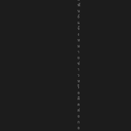
พั
น
ธ์
แ
จ้
ง
ห
ม
า
ย
ข่
า
ว
ห
รื
อ
ติ
ด
ต่
อ
ก
อ