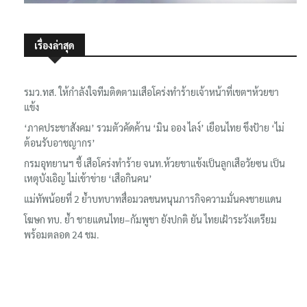
เรื่องล่าสุด
รมว.ทส. ให้กำลังใจทีมติดตามเสือโคร่งทำร้ายเจ้าหน้าที่เขตฯห้วยขา
แข้ง
‘ภาคประชาสังคม’ รวมตัวคัดค้าน ‘มิน ออง ไลง์’ เยือนไทย ขึงป้าย ‘ไม่
ต้อนรับอาชญากร’
กรมอุทยานฯ ชี้ เสือโคร่งทำร้าย จนท.ห้วยขาแข้งเป็นลูกเสือวัยซน เป็น
เหตุบังเอิญ ไม่เข้าข่าย ‘เสือกินคน’
แม่ทัพน้อยที่ 2 ย้ำบทบาทสื่อมวลชนหนุนภารกิจความมั่นคงชายแดน
โฆษก ทบ. ย้ำ ชายแดนไทย–กัมพูชา ยังปกติ ยัน ไทยเฝ้าระวังเตรียม
พร้อมตลอด 24 ชม.