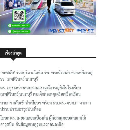
เรื่องล่าสุด
‘ยศชนัน’ ร่วมบริจาคโลหิต รพ. พระนั่งเกล้า ช่วยเหยื่อเหตุ
รร. เทพศิรินทร์ นนทบุรี
ตร. อยู่ระหว่างสอบสวนแรงจูงใจ เหตุยิงในโรงเรียน
เทพศิรินทร์ นนทบุรี พบเด็กก่อเหตุเครียดเรื่องเรียน
นายกฯ กลับเข้าทำเนียบฯ พร้อม ผบ.ตร.-ผบช.ก. คาดถก
ปราบปรามอาวุธปืนเถื่อน
โฆษก ตร. เผยผลสอบเบื้องต้น ผู้ก่อเหตุชอบเล่นเกมใช้
อาวุธปืน-ค้นข้อมูลเหตุรุนแรงก่อนลงมือ