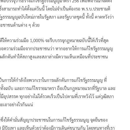
่อบรรจุวาระร่างแก้ไขรัฐธรรมนูญมาตรา 256 เพื่อพิจารณาจัดตั้ง
ึ่งสามารถทำได้ตั้งแต่วันนี้ โดยไม่จำเป็นต้องรอ พ.ร.บ.ประชามติ
รัฐธรรมนูญฉบับใหม่ภายในรัฐสภา และรัฐบาลชุดนี้ ทั้งนี้ คาดหวังว่า
ระชาชนด้านต่าง ๆ ด้วย
ีให้ความร่วมมือ 1,000% จะรีบบรรจุกฎหมายฉบับนี้ให้เร็วที่สุด
อมขอความร่วมมือจากประชาชนว่า หากอยากให้การแก้ไขรัฐธรรมนูญ
กันผลักดันทำให้สภาสูงและสภาล่างมีความเห็นเหมือนที่ประชาชน
เป็นการให้กำลังใจพวกเราในการผลักดันการแก้ไขรัฐธรรมนูญ ที่
ทั้งฉบับ และการแก้ไขรายมาตรา ถือเป็นกฎหมายแรกที่รัฐบาล และ
มีอุปสรรค ทุกอย่างไม่ได้รวดเร็วเป็นไปตามที่เราหวังไว้ แต่วุฒิสภา
ยจะเอาอย่างไรกันแน่
ซึ่งให้คำมั่นสัญญาประชาชนในการแก้ไขรัฐธรรมนูญ จุดยืนของ
ีปัญหา และเห็นด้วยว่าต้องมีการเดินคู่ขนานกัน โดยหนทางที่เรา