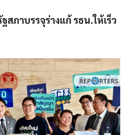
้รัฐสภาบรรจุร่างแก้ รธน.ให้เร็ว