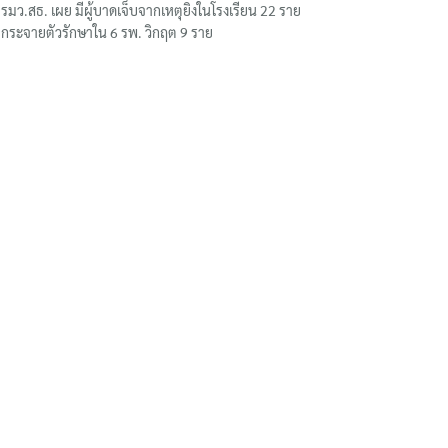
รมว.สธ. เผย มีผู้บาดเจ็บจากเหตุยิงในโรงเรียน 22 ราย
กระจายตัวรักษาใน 6 รพ. วิกฤต 9 ราย