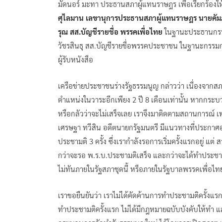
มัดนอร์ มะทา ประธานสภาผู้แทนราษฎร เพื่อเรียกร้องให้
ศุไลมาน เลขานุการประธานสภาผู้แทนราษฎร นายคัมภ
รุณ สส.บัญชีรายชื่อ พรรคเพื่อไทย
ในฐานะประธานกร
วัชรสินธุ สส.บัญชีรายชื่อพรรคประชาชน ในฐานะกรร
ผู้รับหนังสือ
เครือข่ายประชาชนร่างรัฐธรรมนูญ กล่าวว่า เนื่องจาก
ตำแหน่งในวาระอีกเพียง 2 ปี 8 เดือนเท่านั้น หากกระบวนกา
หรือกลัวว่าจะไม่เสร็จเลย เราจึงมาติดตามสถานการณ์
เศรษฐา ทวีสิน อดีตนายกรัฐมนตรี มีแนวทางที่ประกาศ
ประชามติ 3 ครั้ง ซึ่งเรากำลังรอการเริ่มครั้งแรกอยู่ แต
กว่าจะรอ พ.ร.บ.ประชามติเสร็จ และกว่าจะได้ทำประชามต
ไม่ทันภายในรัฐสภาชุดนี้ หรือภายในรัฐบาลพรรคเพื่อไท
เราขอยืนยันว่า เราไม่ได้คัดค้านการทำประชามติครั้งแรก 
ทำประชามติครั้งแรก ไม่ได้มีกฎหมายฉบับบังคับให้ทำ และ