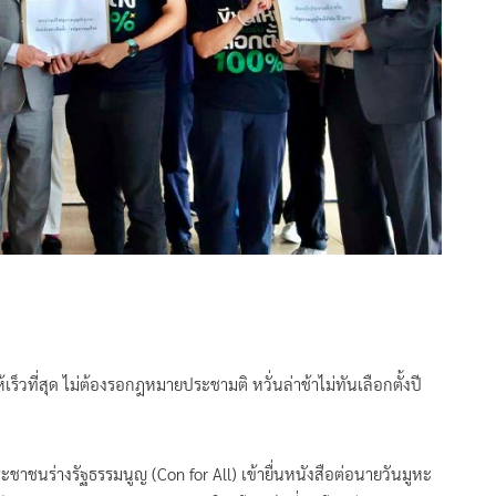
ห้เร็วที่สุด ไม่ต้องรอกฎหมายประชามติ หวั่นล่าช้าไม่ทันเลือกตั้งปี
ะชาชนร่างรัฐธรรมนูญ (Con for All) เข้ายื่นหนังสือต่อนายวันมูหะ