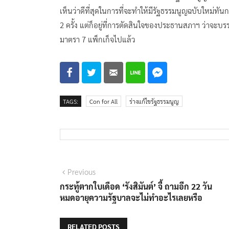
เห็นว่าดีที่สุดในการที่จะทำให้มีรัฐธรรมนูญฉบับใหม่ทั
2 ครั้ง แต่ก็อยู่ที่การตัดสินใจของประธานสภาฯ ว่าจะบร
มาตรา 7 แพ็กเก็จไปแล้ว
TAGS:
Con for All
ร่างแก้ไขรัฐธรรมนูญ
แนะแนว
Previous
Previous
post:
กระทู้ตากใบเดือด ‘รังสิมันต์’ จี้ ถามอีก 22 วัน
เรื่อง
หมดอายุความรัฐบาลจะไม่ทำอะไรเลยหรือ
RELATED POSTS