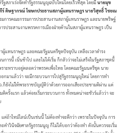
รัฐสภาเร่งจัดทำรัฐธรรมนูญฉบับใหม่โดยเร็วที่สุด โดยมี
นายมุข
ีร์ ดิษฐากรณ์ โฆษกประธานสภาผู้แทนราษฎร นายวิสุทธิ์ ไชยณ
รมการคณะกรรมการประสานงานสภาผู้แทนราษฎร และนายพริษฐ์
มการประสานงานพรรคการเมืองฝ่ายค้านในสภาผู้แทนราษฎร เป็น
สภาผู้แทนราษฎร และคณะรัฐมนตรีชุดปัจจุบัน เหลือเวลาดำรง
รนี้ เนิ่นช้าไป และไม่ได้เริ่ม ก็กลัวว่าจะไม่เสร็จในรัฐสภาชุดนี้
 เพราะทราบอยู่ตลอดว่าพรรคเพื่อไทย โดยคณะรัฐมนตรีชุด นาย
ออกมาแล้วว่า จะมีกระบวนการไปสู่รัฐธรรมนูญใหม่ โดยการทำ
่ สว.ก็ยังไม่ให้พระราชบัญญัติว่าด้วยการออกเสียงประชามติผ่าน แต่
ิครั้งแรก แล้วค่อยเริ่มกระบวนการ ทั้งหมดน่าจะชัวร์แล้วว่า จะ
ย
แต่ถ้าไทม์ไลน์เป็นเช่นนี้ ไม่ต้องทำจะดีกว่า เพราะในปัจจุบัน การ
คำวินิจฉัยศาลรัฐธรรมนูญ ก็ไม่ได้บอกว่าต้องทำ ดังนั้นควรจะเริ่ม