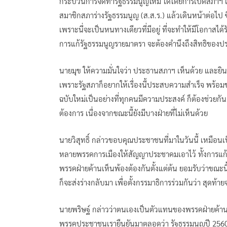
กระบวนการจัดทำรัฐธรรมนูญใหม่ ได้โดยการเปิดสภาฯ เพื
สมาชิกสภาร่างรัฐธรรมนูญ (ส.ส.ร.) แล้วเดินหน้าต่อไป ซ
เพราะนี่จะเป็นหนทางเดียวที่มีอยู่ ที่จะทำให้มีโอกาสได้
การแก้รัฐธรรมนูญรายมาตรา จะต้องคำนึงถึงสิทธิของป
นายมุข ให้ความมั่นใจว่า ประธานสภาฯ เห็นด้วย และยินด
เพราะรัฐสภาก็อยากให้เรื่องนี้ประสบความสำเร็จ พร้
ฉบับใหม่เป็นอย่างที่ทุกคนมีความประสงค์ ก็ต้องช่วย
ต้องการ เนื่องจากขณะนี้ยังมีบางฝ่ายที่ไม่เห็นด้วย
นายวิสุทธิ์ กล่าวขอบคุณประชาชนที่มาในวันนี้ เหมือน
หลายพรรคการเมืองให้สัญญาประชาคมเอาไว้ ทั้งการแก้
พรรคฝ่ายค้านเห็นพ้องต้องกันตั้งแต่ต้น ยอมรับว่าขณะนี้
ก็จะส่งร่างกลับมา เพื่อตั้งกรรมาธิการร่วมกันว่า สุดท้า
นายพริษฐ์ กล่าวว่าตนเองเป็นตัวแทนของพรรคฝ่ายค้าน
พรรคประชาชนเรายืนยันมาตลอดว่า รัฐธรรมนูญปี 2560 ม