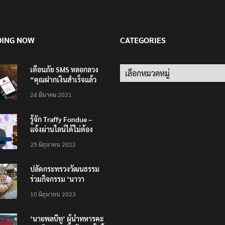
DING NOW
CATEGORIES
เตือนภัย SMS หลอกลวง
Categories
“คุณฝากเงินสำเร็จแล้ว
200,000 บาท”
24 มีนาคม 2021
รู้จัก Traffy Fondue –
แจ้งผ่านไลน์ได้ไม่ต้อง
โหลดแอพใหม่ – แจ้งได้
25 มิถุนายน 2022
ทั่วไทย ไม่ใช่แค่ในกรุง
ปลัดกระทรวงวัฒนธรรม
ร่วมกิจกรรม ‘นาวา
ภิกขาจาร’ แต่งชุดไทย
10 มิถุนายน 2023
ตักบาตรทางน้ำ
‘นายพลบีทู’ ผู้นำทหารคะ