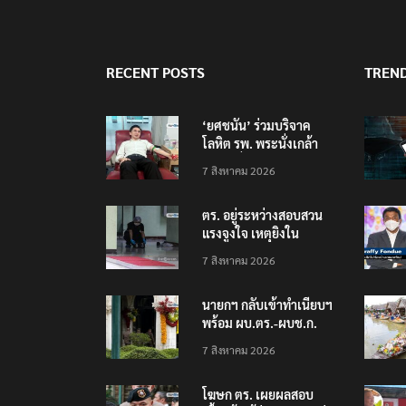
RECENT POSTS
TREN
‘ยศชนัน’ ร่วมบริจาค
โลหิต รพ. พระนั่งเกล้า
ช่วยเหยื่อเหตุ รร.
7 สิงหาคม 2026
เทพศิรินทร์ นนทบุรี
ตร. อยู่ระหว่างสอบสวน
แรงจูงใจ เหตุยิงใน
โรงเรียนเทพศิรินทร์
7 สิงหาคม 2026
นนทบุรี พบเด็กก่อเหตุ
เครียดเรื่องเรียน
นายกฯ กลับเข้าทำเนียบฯ
พร้อม ผบ.ตร.-ผบช.ก.
คาดถกปราบปรามอาวุธ
7 สิงหาคม 2026
ปืนเถื่อน
โฆษก ตร. เผยผลสอบ