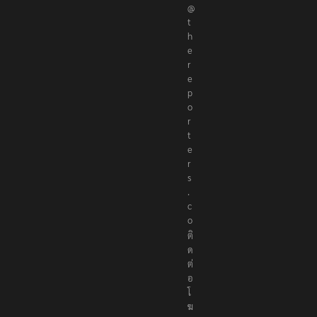
r
@
t
h
e
r
e
p
o
r
t
e
r
s
.
c
o
ติ
ด
ต่
อ
โ