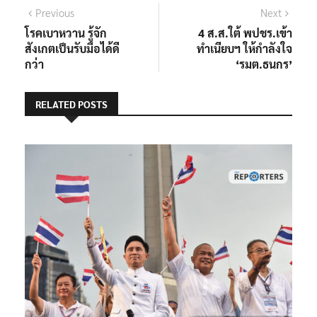
แนะแนว
Previous
Next
Previous
Next
post:
post:
โรคเบาหวาน รู้จัก
4 ส.ส.ใต้ พปชร.เข้า
เรื่อง
สังเกตเป็นรับมือได้ดี
ทำเนียบฯ ให้กำลังใจ
กว่า
‘รมต.ธนกร’
RELATED POSTS