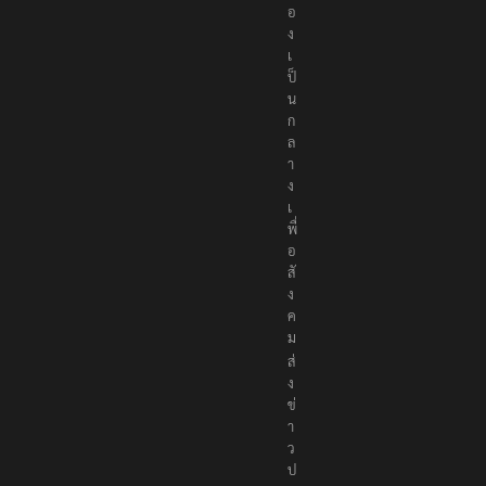
ต้
อ
ง
เ
ป็
น
ก
ล
า
ง
เ
พื่
อ
สั
ง
ค
ม
ส่
ง
ข่
า
ว