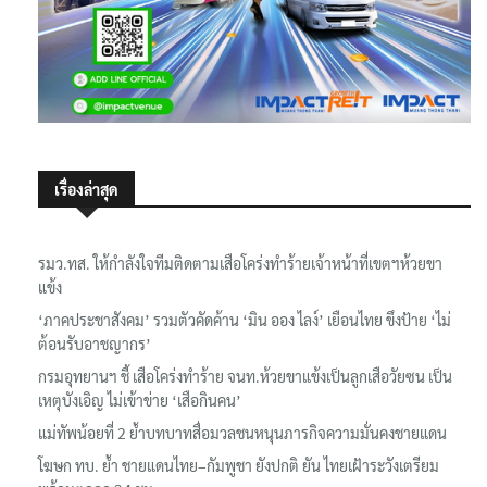
เรื่องล่าสุด
รมว.ทส. ให้กำลังใจทีมติดตามเสือโคร่งทำร้ายเจ้าหน้าที่เขตฯห้วยขา
แข้ง
‘ภาคประชาสังคม’ รวมตัวคัดค้าน ‘มิน ออง ไลง์’ เยือนไทย ขึงป้าย ‘ไม่
ต้อนรับอาชญากร’
กรมอุทยานฯ ชี้ เสือโคร่งทำร้าย จนท.ห้วยขาแข้งเป็นลูกเสือวัยซน เป็น
เหตุบังเอิญ ไม่เข้าข่าย ‘เสือกินคน’
แม่ทัพน้อยที่ 2 ย้ำบทบาทสื่อมวลชนหนุนภารกิจความมั่นคงชายแดน