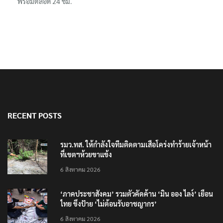
โฆษก ทบ. ย้ำ ชายแดนไทย–กัมพูชา ยังปกติ ยัน ไทยเฝ้าระวังเตรียม
พร้อมตลอด 24 ชม.
RECENT POSTS
รมว.ทส. ให้กำลังใจทีมติดตามเสือโคร่งทำร้ายเจ้าหน้า
ที่เขตฯห้วยขาแข้ง
6 สิงหาคม 2026
‘ภาคประชาสังคม’ รวมตัวคัดค้าน ‘มิน ออง ไลง์’ เยือน
ไทย ขึงป้าย ‘ไม่ต้อนรับอาชญากร’