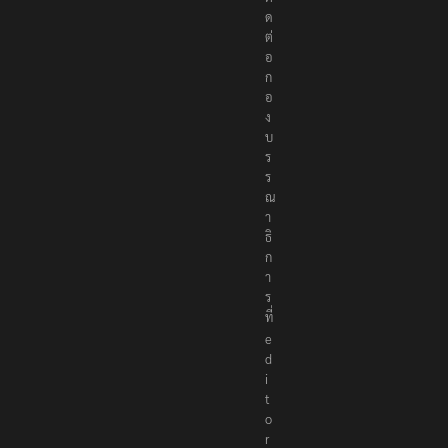
ติ
ด
ต่
อ
ก
อ
ง
บ
ร
ร
ณ
า
ธิ
ก
า
ร
ที่
e
d
i
t
o