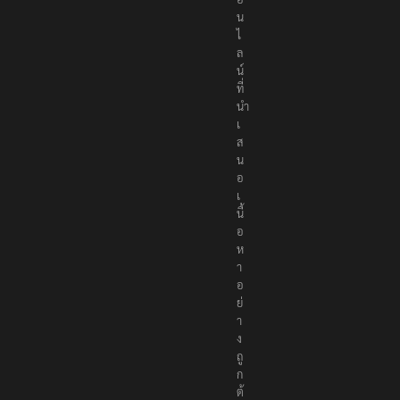
อ
น
ไ
ล
น์
ที่
นำ
เ
ส
น
อ
เ
นื้
อ
ห
า
อ
ย่
า
ง
ถู
ก