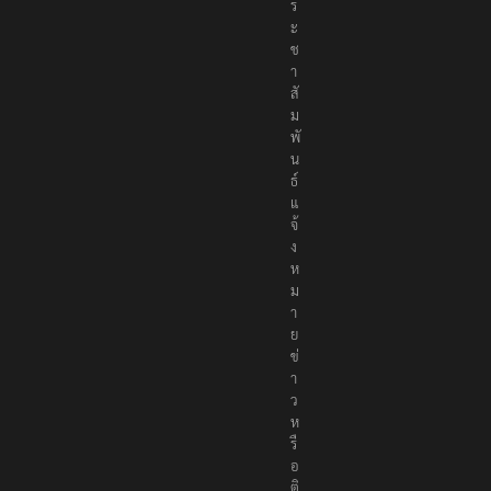
ป
ร
ะ
ช
า
สั
ม
พั
น
ธ์
แ
จ้
ง
ห
ม
า
ย
ข่
า
ว
ห
รื
อ