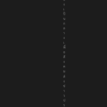
ง
เ
ป็
น
ก
ล
า
ง
เ
พื่
อ
สั
ง
ค
ม
ส่
ง
ข่
า
ว
ป
ร