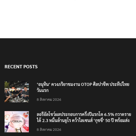
RECENT POSTS
‘อนุทิน’ ควงภริยาชมงาน OTOP ศิลปาชีพ ประทีปไทย
วันแรก
8 สิงหาคม 2026
ลอรีอัลโชว์ผลประกอบการครึ่งปีแรกโต 6.5% กวาดราย
ได้ 2.3 หมื่นล้านยูโร คว้าไลเซนส์ ‘กุชชี่’ 50 ปี พร้อมส่ง
4 แบรนด์ใหม่บุกตลาดไทย
8 สิงหาคม 2026