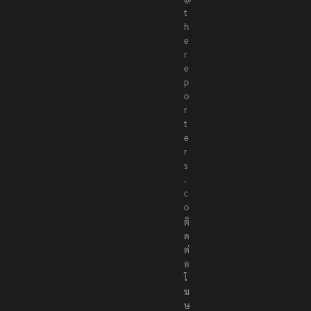
t
h
e
r
e
p
o
r
t
e
r
s
.
c
o
ติ
ด
ต่
อ
โ
ฆ
ษ