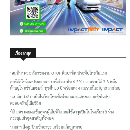
เรื่องล่าสุด
‘อนุทิน’ ควงภริยาชมงาน OTOP ศิลปาชีพ ประทีปไทยวันแรก
ลอรีอัลโชว์ผลประกอบการครึ่งปีแรกโต 6.5% กวาดรายได้ 2.3 หมื่น
ล้านยูโร คว้าไลเซนส์ ‘กุชชี่’ 50 ปี พร้อมส่ง 4 แบรนด์ใหม่บุกตลาดไทย
‘แม่เด็ก 14’ ยกมือไหว้ขอโทษทั้งน้ำตาและแสดงความเสียใจกับ
ครอบครัวผู้เสียชีวิต
นิติเวชฯ เผยผลชันสูตรผู้เสียชีวิตเหตุใช้อาวุธปืนในโรงเรียน 8 ร่าง
กระสุนเข้าจุดสำคัญทั้งหมด
นายกฯ สั่งคุมปืนเข้มอาวุธ เตรียมแก้กฎหมาย