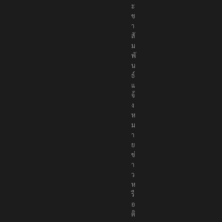
ะ
ช
า
สั
ม
พั
น
ธ์
แ
จ้
ง
ห
ม
า
ย
ข่
า
ว
ห
รื
อ
ติ