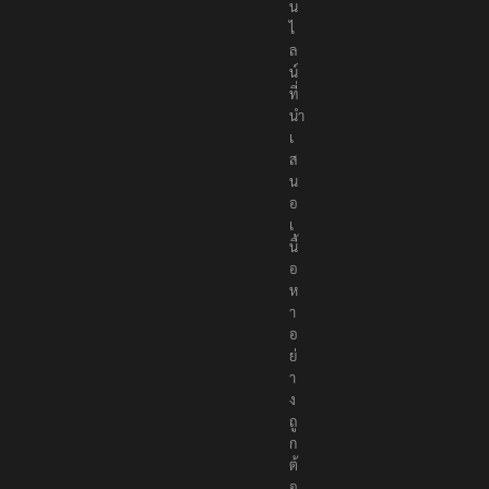
น
ไ
ล
น์
ที่
นำ
เ
ส
น
อ
เ
นื้
อ
ห
า
อ
ย่
า
ง
ถู
ก
ต้
อ