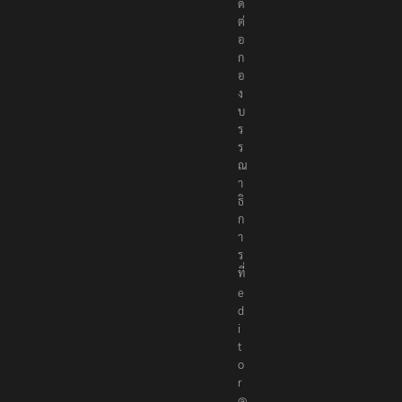
ด
ต่
อ
ก
อ
ง
บ
ร
ร
ณ
า
ธิ
ก
า
ร
ที่
e
d
i
t
o
r
@