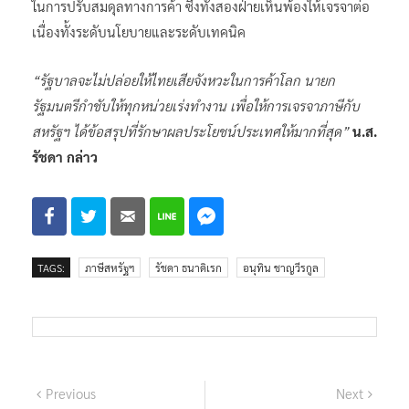
ในการปรับสมดุลทางการค้า ซึ่งทั้งสองฝ่ายเห็นพ้องให้เจรจาต่อ
เนื่องทั้งระดับนโยบายและระดับเทคนิค
“รัฐบาลจะไม่ปล่อยให้ไทยเสียจังหวะในการค้าโลก นายก
รัฐมนตรีกำชับให้ทุกหน่วยเร่งทำงาน เพื่อให้การเจรจาภาษีกับ
สหรัฐฯ ได้ข้อสรุปที่รักษาผลประโยชน์ประเทศให้มากที่สุด”
น.ส.
รัชดา กล่าว
TAGS:
ภาษีสหรัฐฯ
รัชดา ธนาดิเรก
อนุทิน ชาญวีรกูล
แนะแนว
Previous
Next
Previous
Next