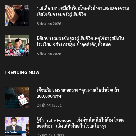
‘แม่เด็ก 14’ ยกมือไหว้ขอโทษทั้งน้ำตาและแสดงความ
เสียใจกับครอบครัวผู้เสียชีวิต
8 สิงหาคม 2026
นิติเวชฯ เผยผลชันสูตรผู้เสียชีวิตเหตุใช้อาวุธปืนใน
โรงเรียน 8 ร่าง กระสุนเข้าจุดสำคัญทั้งหมด
8 สิงหาคม 2026
TRENDING NOW
เตือนภัย SMS หลอกลวง “คุณฝากเงินสำเร็จแล้ว
200,000 บาท”
24 มีนาคม 2021
รู้จัก Traffy Fondue – แจ้งผ่านไลน์ได้ไม่ต้อง โหลด
แอพใหม่ – แจ้งได้ทั่วไทย ไม่ใช่แค่ในกรุง
25 มิถุนายน 2022