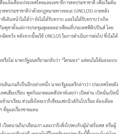
ังสือแจ้งเตือนประเทศไทยและเลขาธิการสหประชาชาติ เพื่อเริ่มต้น
ัญญาสหประชาชาติว่าด้วยกฎหมายทางทะเล (UNCLOS) ภายหลัง
เดินหน้าไม่ได้ว่า ยังไม่ได้รับทราบ และไม่ได้รับทราบว่าเกิด
นำกัมพูชาตั้งแต่การประชุมสุดยอดอาเซียนที่ประเทศฟิลิปปินส์ โดย
้สึกผิดหวัง หลังจากนี้จะใช้ UNCLOS ในการดำเนินการต่อไป ซึ่งไม่ได้
ันหรือไม่ นายกรัฐมนตรีถามกลับว่า “ใครมอง” แต่ตนไม่ได้มองแบบ
รเดินเกมก็เป็นอีกอย่างหนึ่ง นายกรัฐมนตรีกล่าวว่า ประเทศไทยยัง
ทศเสียเปรียบ พูดกันมาตลอดสัปดาห์เลยว่า เปิดด่าน เปิดนั่นเปิดนี่
าเข้ามาเรียน ส่วนฝั่งไทยเราก็เขียนเฟกนิวส์กันไปเรื่อย ต้องเดือด
่าฯ ที่ดูแลเรื่องชายแดน
เวียดนามก็มาเยือนเรา และเราก็เพิ่งไปพบกับผู้นำฝรั่งเศส หรือผู้
้องมาปรับท่าที เพราะไม่มีใครหยิบยกประเด็นนี้ขึ้นมาแม้แต่น้อย