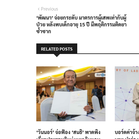
แนะแนว
Previous
Previous
post:
‘พัฒนา’ จ่อยกระดับ มาตรการผู้เสพเท่ากับผู้
เรื่อง
ป่วย หลังพบเด็กอายุ 15 ปี มีพฤติกรรมติดยา
ซ้ำซาก
RELATED POSTS
‘วันนอร์’ จ่อฟ้อง ‘สนธิ’ พาดพิง
บอร์ดค่าจ้าง