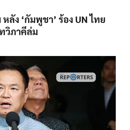
หลัง ‘กัมพูชา’ ร้อง UN ไทย
วิภาคีล่ม