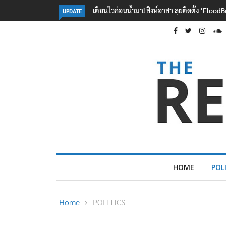
งห์อาสา ลุยติดตั้ง ‘FloodBoy’ 10 จุด
ปลัด ทส. จ่อตั้งคณะทำงานร่วมแก้ปัญหาสา
UPDATE
ข้ามพรมแดนไทย-เมียนมา
HOME
POL
Home
POLITICS