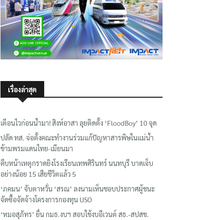
เรื่องล่าสุด
เตือนไวก่อนน้ำมา! สิงห์อาสา ลุยติดตั้ง ‘FloodBoy’ 10 จุด
ปลัด ทส. จ่อตั้งคณะทำงานร่วมแก้ปัญหาสารพิษในแม่น้ำ
ข้ามพรมแดนไทย-เมียนมา
คืบหน้าเหตุกราดยิงโรงเรียนเทพศิรินทร์ นนทบุรี บาดเจ็บ
อย่างน้อย 15 เสียชีวิตแล้ว 5
‘ภคมน’ จับตาหวั่น ‘สรณ’ ลงนามเห็นชอบประกาศผู้ชนะ
จัดซื้อจัดจ้างโครงการกองทุน USO
‘หมอสุภัทร’ ยื่น กมธ.งบฯ สอบใช้งบอีเวนต์ สธ.-สปสช.