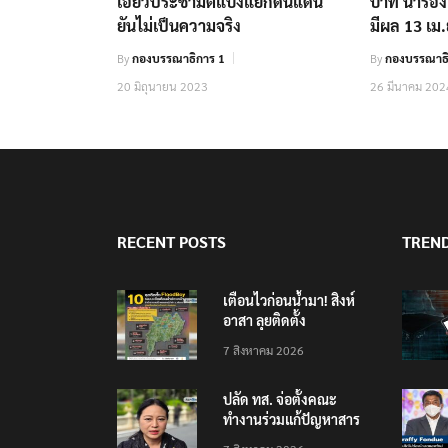
เอี่ยวประชามติแบ่งแยกดินแดน
บาท นำร่อง 
ยันไม่เป็นความจริง
มีผล 13 เม.ย
By
กองบรรณาธิการ 1
By
กองบรรณาธิ
20 มิถุนายน 2023
26 มีนาคม 202
RECENT POSTS
TREN
เตือนไวก่อนน้ำมา! สิงห์
อาสา ลุยติดตั้ง
‘FloodBoy’ 10 จุด
7 สิงหาคม 2026
ปลัด ทส. จ่อตั้งคณะ
ทำงานร่วมแก้ปัญหาสาร
พิษในแม่น้ำข้ามพรมแดน