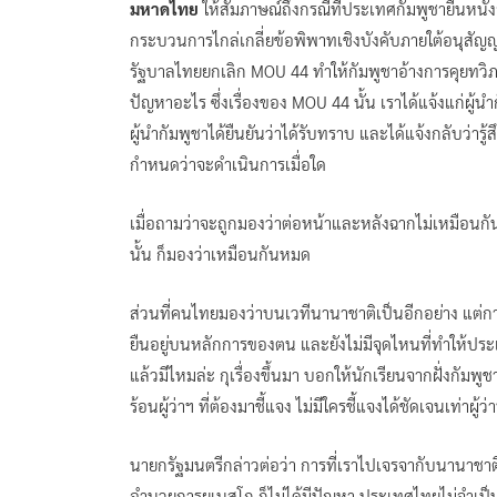
มหาดไทย
ให้สัมภาษณ์ถึงกรณีที่ประเทศกัมพูชายื่นหน
กระบวนการไกล่เกลี่ยข้อพิพาทเชิงบังคับภายใต้อนุส
รัฐบาลไทยยกเลิก MOU 44 ทำให้กัมพูชาอ้างการคุยทวิภาคี
ปัญหาอะไร ซึ่งเรื่องของ MOU 44 นั้น เราได้แจ้งแก่ผู้
ผู้นำกัมพูชาได้ยืนยันว่าได้รับทราบ และได้แจ้งกลับว่ารู
กำหนดว่าจะดำเนินการเมื่อใด
เมื่อถามว่าจะถูกมองว่าต่อหน้าและหลังฉากไม่เหมือนก
นั้น ก็มองว่าเหมือนกันหมด
ส่วนที่คนไทยมองว่าบนเวทีนานาชาติเป็นอีกอย่าง แต่กา
ยืนอยู่บนหลักการของตน และยังไม่มีจุดไหนที่ทำให้ประเ
แล้วมีไหมล่ะ กุเรื่องขึ้นมา บอกให้นักเรียนจากฝั่งกัมพูช
ร้อนผู้ว่าฯ ที่ต้องมาชี้แจง ไม่มีใครชี้แจงได้ชัดเจนเท่าผู้ว
นายกรัฐมนตรีกล่าวต่อว่า การที่เราไปเจรจากับนานาชาติ 
อำนวยการยูเนสโก ก็ไม่ได้มีปัญหา ประเทศไทยไม่จำเป็นต