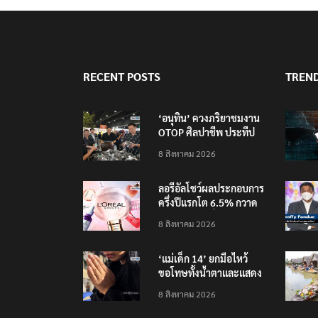
RECENT POSTS
TREN
‘อนุทิน’ ควงภริยาชมงาน
OTOP ศิลปาชีพ ประทีป
ไทยวันแรก
8 สิงหาคม 2026
ลอรีอัลโชว์ผลประกอบการ
ครึ่งปีแรกโต 6.5% กวาด
รายได้ 2.3 หมื่นล้านยูโร
8 สิงหาคม 2026
คว้าไลเซนส์ ‘กุชชี่’ 50 ปี
พร้อมส่ง 4 แบรนด์ใหม่บุก
‘แม่เด็ก 14’ ยกมือไหว้
ตลาดไทย
ขอโทษทั้งน้ำตาและแสดง
ความเสียใจกับครอบครัวผู้
8 สิงหาคม 2026
เสียชีวิต