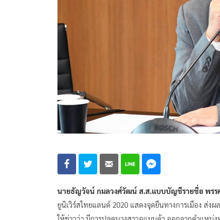
นายธัญวัจน์ กมลวงศ์วัฒน์ ส.ส.แบบบัญชีรายชื่อ พรร
ยูนิเวิร์สไทยแลนด์ 2020 แสดงจุดยืนทางการเมือง ส่ง
ให้ข่าวว่า มีการปลดนางสาวอแมนด้า ออกจากตำแหน่งทู