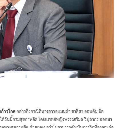
คก้าวไกล
กล่าวถึงกรณีที่นางสาวอแมนด้า ชาลิสา ออบดัม มิส
ผลให้วันนี้กรมสุขภาพจิต โดยแพทย์หญิงพรรณพิมล วิปุลากร ออกมา
ตทางสุขภาพจิต ด้วยเหตุผลว่าไม่สามารถดำเนินภารกิจที่อาจจะก่อ