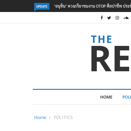
OTOP ศิลปาชีพ ประทีปไทยวันแรก
ลอรีอัลโชว์ผลประกอบการครึ่งปีแรกโต 6.5% ก
UPDATE
2.3 หมื่นล้านยูโร คว้าไลเซนส์ ‘กุชชี่’ 50 ปี พร้
ใหม่บุกตลาดไทย
HOME
POL
Home
POLITICS