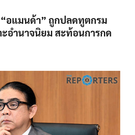
รณี “อแมนด้า” ถูกปลดทูตกรม
พาะอำนาจนิยม สะท้อนการกด