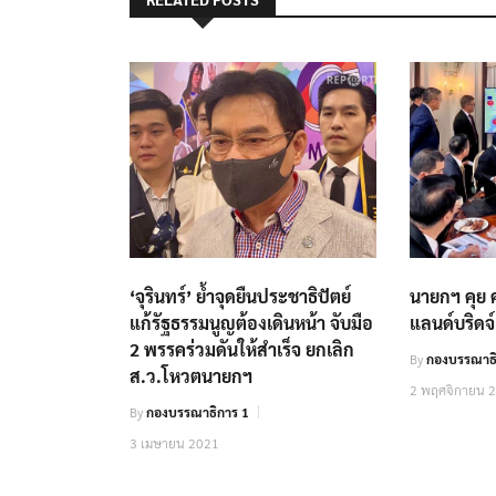
‘จุรินทร์’ ย้ำจุดยืนประชาธิปัตย์
นายกฯ คุย 
แก้รัฐธรรมนูญต้องเดินหน้า จับมือ
แลนด์บริดจ
2 พรรคร่วมดันให้สำเร็จ ยกเลิก
By
กองบรรณาธิ
ส.ว.โหวตนายกฯ
2 พฤศจิกายน 
By
กองบรรณาธิการ 1
3 เมษายน 2021