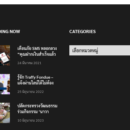
DING NOW
CATEGORIES
เตือนภัย SMS หลอกลวง
Categories
“คุณฝากเงินสำเร็จแล้ว
200,000 บาท”
24 มีนาคม 2021
รู้จัก Traffy Fondue –
แจ้งผ่านไลน์ได้ไม่ต้อง
โหลดแอพใหม่ – แจ้งได้
25 มิถุนายน 2022
ทั่วไทย ไม่ใช่แค่ในกรุง
ปลัดกระทรวงวัฒนธรรม
ร่วมกิจกรรม ‘นาวา
ภิกขาจาร’ แต่งชุดไทย
10 มิถุนายน 2023
ตักบาตรทางน้ำ