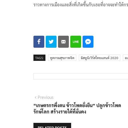
ราวทางการเมืองและสิ่งที่เกิดขึ้นกับเธอที่อาจจะทำให้
TAGS:
ทูตกรมสุขภาพจิต
มิสยูนิเวิร์สไทยแลนด์ 2020
อ
แนะแนว
Previous
Previous
post:
“เกษตรกรพึ่งตน ข้าวโพดยั่งยืน”​ ปลูกข้าวโพด
เรื่อง
รักษ์โลก สร้างรายได้ที่มั่นคง
RELATED POSTS