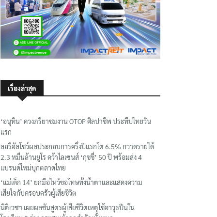
เรื่องล่าสุด
‘อนุทิน’ ควงภริยาชมงาน OTOP ศิลปาชีพ ประทีปไทยวัน
แรก
ลอรีอัลโชว์ผลประกอบการครึ่งปีแรกโต 6.5% กวาดรายได้
2.3 หมื่นล้านยูโร คว้าไลเซนส์ ‘กุชชี่’ 50 ปี พร้อมส่ง 4
แบรนด์ใหม่บุกตลาดไทย
‘แม่เด็ก 14’ ยกมือไหว้ขอโทษทั้งน้ำตาและแสดงความ
เสียใจกับครอบครัวผู้เสียชีวิต
นิติเวชฯ เผยผลชันสูตรผู้เสียชีวิตเหตุใช้อาวุธปืนใน