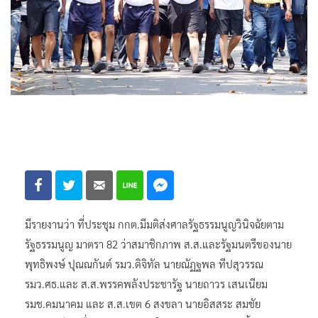
มีรายงานว่า ที่ประชุม กกต.มีมติส่งศาลรัฐธรรมนูญวินิจฉัยตาม
รัฐธรรมนูญ มาตรา 82 ว่าสมาชิกภาพ ส.ส.และรัฐมนตรีของนาย
พุทธิพงษ์ ปุณณกันต์ รมว.ดิจิทัล นายณัฏฐพล ทีปสุวรรณ
รมว.ศธ.และ ส.ส.พรรคพลังประชารัฐ นายถาวร เสนเนียม
รมช.คมนาคม และ ส.ส.เขต 6 สงขลา นายอิสสระ สมชัย