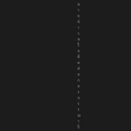
ม
า
ย
ข่
า
ว
ห
รื
อ
ติ
ด
ต่
อ
ก
อ
ง
บ
ร
ร
ณ
า
ธิ