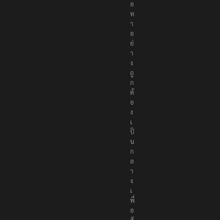
อ
ห
า
อ
ย่
า
ง
ถู
ก
ต้
อ
ง
เ
ป็
น
ก
ล
า
ง
เ
พื่
อ
สั