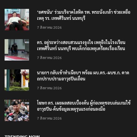
‘ยศชนัน’ ร่วมบริจาคโลหิต รพ. พระนั่งเกล้า ช่วยเหยื่อ
เหตุ รร. เทพศิรินทร์ นนทบุรี
7 สิงหาคม 2026
ตร. อยู่ระหว่างสอบสวนแรงจูงใจ เหตุยิงในโรงเรียน
เทพศิรินทร์ นนทบุรี พบเด็กก่อเหตุเครียดเรื่องเรียน
7 สิงหาคม 2026
นายกฯ กลับเข้าทำเนียบฯ พร้อม ผบ.ตร.-ผบช.ก. คาด
ถกปราบปรามอาวุธปืนเถื่อน
7 สิงหาคม 2026
โฆษก ตร. เผยผลสอบเบื้องต้น ผู้ก่อเหตุชอบเล่นเกมใช้
อาวุธปืน-ค้นข้อมูลเหตุรุนแรงก่อนลงมือ
7 สิงหาคม 2026
TRENDING NOW