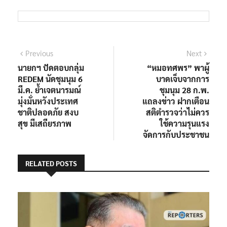
แนะแนว
Previous
Next
Previous
Next
post:
post:
นายกฯ ปัดตอบกลุ่ม
“หมอทศพร” พาผู้
เรื่อง
REDEM นัดชุมนุม 6
บาดเจ็บจากการ
มี.ค. ย้ำเจตนารมณ์
ชุมนุม 28 ก.พ.
มุ่งมั่นหวังประเทศ
แถลงข่าว ฝากเตือน
ชาติปลอดภัย สงบ
สติตำรวจว่าไม่ควร
สุข มีเสถียรภาพ
ใช้ความรุนแรง
จัดการกับประชาชน
RELATED POSTS