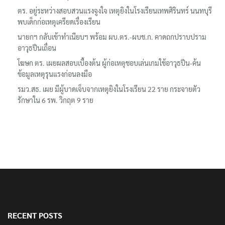
ตร. อยู่ระหว่างสอบสวนแรงจูงใจ เหตุยิงในโรงเรียนเทพศิรินทร์ นนทบุรี
พบเด็กก่อเหตุเครียดเรื่องเรียน
นายกฯ กลับเข้าทำเนียบฯ พร้อม ผบ.ตร.-ผบช.ก. คาดถกปราบปราม
อาวุธปืนเถื่อน
โฆษก ตร. เผยผลสอบเบื้องต้น ผู้ก่อเหตุชอบเล่นเกมใช้อาวุธปืน-ค้น
ข้อมูลเหตุรุนแรงก่อนลงมือ
รมว.สธ. เผย มีผู้บาดเจ็บจากเหตุยิงในโรงเรียน 22 ราย กระจายตัว
รักษาใน 6 รพ. วิกฤต 9 ราย
RECENT POSTS