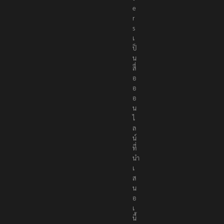
e
r
s
เ
ป็
น
สื่
อ
อ
อ
น
ไ
ล
น์
ที่
นำ
เ
ส
น
อ
เ
นื้