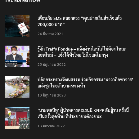
เตือนภัย SMS หลอกลวง “คุณฝากเงินสำเร็จแล้ว
200,000 บาท”
24 มีนาคม 2021
รู้จัก Traffy Fondue – แจ้งผ่านไลน์ได้ไม่ต้อง โหลด
แอพใหม่ – แจ้งได้ทั่วไทย ไม่ใช่แค่ในกรุง
25 มิถุนายน 2022
ปลัดกระทรวงวัฒนธรรม ร่วมกิจกรรม ‘นาวาภิกขาจาร’
แต่งชุดไทยตักบาตรทางน้ำ
10 มิถุนายน 2023
‘นายพลบีทู’ ผู้นำทหารคะเรนนี KNPP ลั่นสู้รบ ครั้งนี้
เป็นครั้งสุดท้าย ที่ประชาชนต้องชนะ
13 มกราคม 2022