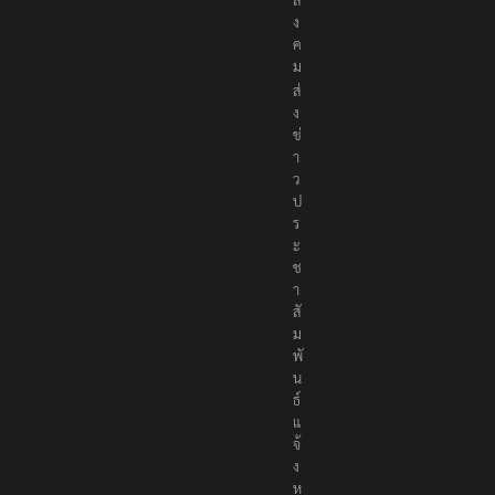
ง
ค
ม
ส่
ง
ข่
า
ว
ป
ร
ะ
ช
า
สั
ม
พั
น
ธ์
แ
จ้
ง
ห