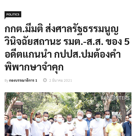
POLITICS
กกต.มีมติ ส่งศาลรัฐธรรมนูญ
วินิจฉัยสถานะ รมต.-ส.ส. ของ 5
อดีตแกนนำ กปปส.ปมต้องคำ
พิพากษาจำคุก
By
กองบรรณาธิการ 1
2 มีนาคม 2021