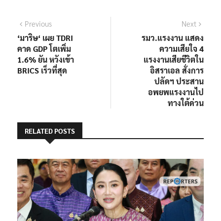
แนะแนว
Previous
Next
Previous
Next
post:
post:
‘มาริษ‘ เผย TDRI
รมว.แรงงาน แสดง
เรื่อง
คาด GDP โตเพิ่ม
ความเสียใจ 4
1.6% ยัน หวังเข้า
แรงงานเสียชีวิตใน
BRICS เร็วที่สุด
อิสราเอล สั่งการ
ปลัดฯ ประสาน
อพยพแรงงานไป
ทางใต้ด่วน
RELATED POSTS