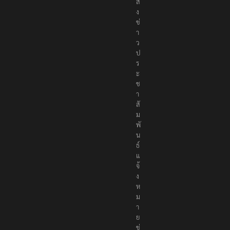
ส่
ง
ข่
า
ว
ป
ร
ะ
ช
า
สั
ม
พั
น
ธ์
แ
จ้
ง
ห
ม
า
ย
ข่