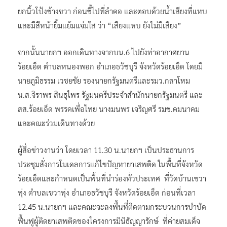
ยกนิ้วโป้งข้างขวา ก่อนชี้ไปที่ลำคอ และตอบด้วยน้ำเสียงที่แหบ
และมีสีหน้ายิ้มแย้มแจ่มใส ว่า “เสียงแหบ ยังไม่มีเสียง”
จากนั้นนายกฯ ออกเดินทางจากบน.6 ไปยังท่าอากาศยาน
ร้อยเอ็ด ตำบลหนองพอก อำเภอธวัชบุรี จังหวัดร้อยเอ็ด โดยมี
นายภูมิธรรม เวชยชัย รองนายกรัฐมนตรีและรมว.กลาโหม
น.ส.จิราพร สินธุไพร รัฐมนตรีประจำสำนักนายกรัฐมนตรี และ
สส.ร้อยเอ็ด พรรคเพื่อไทย นางมนพร เจริญศรี รมช.คมนาคม
และคณะร่วมเดินทางด้วย
ผู้สื่อข่าวงานว่า โดยเวลา 11.30 น.นายกฯ เป็นประธานการ
ประชุมสั่งการโมเดลการแก้ไขปัญหายาเสพติด ในพื้นที่จังหวัด
ร้อยเอ็ดและกำหนดเป็นพื้นที่นำร่องทั่วประเทศ ที่วัดบ้านเขวา
ทุ่ง ตำบลเขวาทุ่ง อำเภอธวัชบุรี จังหวัดร้อยเอ็ด ก่อนที่เวลา
12.45 น.นายกฯ และคณะจะลงพื้นที่ติดตามกระบวนการบำบัด
ฟื้นฟูผู้ติดยาเสพติดของโครงการมินิธัญญารักษ์ ที่ค่ายสมเด็จ