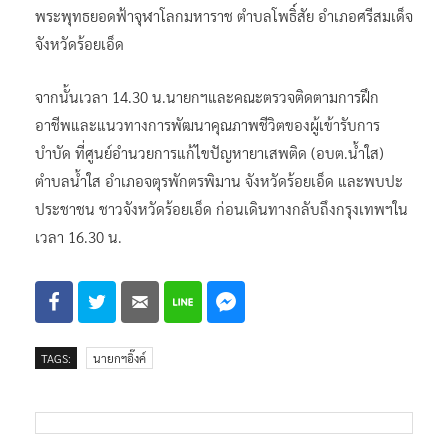
พระพุทธยอดฟ้าจุฬาโลกมหาราช ตำบลโพธิ์สัย อำเภอศรีสมเด็จ
จังหวัดร้อยเอ็ด
จากนั้นเวลา 14.30 น.นายกฯและคณะตรวจติดตามการฝึก
อาชีพและแนวทางการพัฒนาคุณภาพชีวิตของผู้เข้ารับการ
บำบัด ที่ศูนย์อำนวยการแก้ไขปัญหายาเสพติด (อบต.น้ำใส)
ตำบลน้ำใส อำเภอจตุรพักตรพิมาน จังหวัดร้อยเอ็ด และพบปะ
ประชาชน ชาวจังหวัดร้อยเอ็ด ก่อนเดินทางกลับถึงกรุงเทพฯใน
เวลา 16.30 น.
TAGS:
นายกฯอิ๊งค์