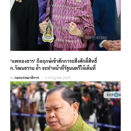
‘แพทองธาร‘ ถือฤกษ์เข้าสักการะสิ่งศักดิ์สิทธิ์
ก.วัฒนธรรม ย้ำ จะทำหน้าที่รัฐมนตรีให้เต็มที่
By
กองบรรณาธิการ
4 กรกฎาคม 2025