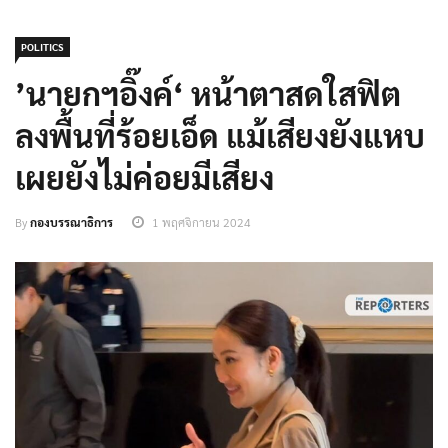
POLITICS
’นายกฯอิ๊งค์‘ หน้าตาสดใสฟิต
ลงพื้นที่ร้อยเอ็ด แม้เสียงยังแหบ
เผยยังไม่ค่อยมีเสียง
By
กองบรรณาธิการ
1 พฤศจิกายน 2024