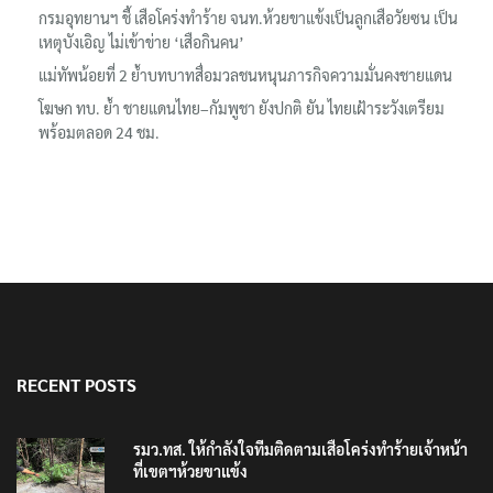
กรมอุทยานฯ ชี้ เสือโคร่งทำร้าย จนท.ห้วยขาแข้งเป็นลูกเสือวัยซน เป็น
เหตุบังเอิญ ไม่เข้าข่าย ‘เสือกินคน’
แม่ทัพน้อยที่ 2 ย้ำบทบาทสื่อมวลชนหนุนภารกิจความมั่นคงชายแดน
โฆษก ทบ. ย้ำ ชายแดนไทย–กัมพูชา ยังปกติ ยัน ไทยเฝ้าระวังเตรียม
พร้อมตลอด 24 ชม.
RECENT POSTS
รมว.ทส. ให้กำลังใจทีมติดตามเสือโคร่งทำร้ายเจ้าหน้า
ที่เขตฯห้วยขาแข้ง