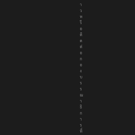
า
ว
ห
รื
อ
ติ
ด
ต่
อ
ก
อ
ง
บ
ร
ร
ณ
า
ธิ
ก
า
ร
ที่