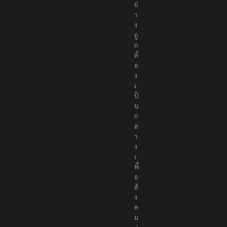
ย่
า
ง
ถู
ก
ต้
อ
ง
เ
ป็
น
ก
ล
า
ง
เ
พื่
อ
สั
ง
ค
ม