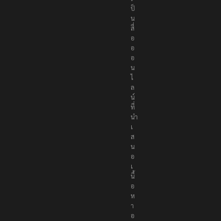
ป็
น
สื่
อ
อ
อ
น
ไ
ล
น์
ที่
นำ
เ
ส
น
อ
เ
นื้
อ
ห
า
อ