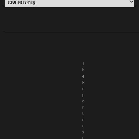
T
h
e
R
e
p
o
r
t
e
r
s
เ