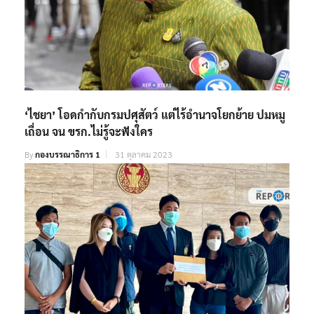
‘ไชยา’ โอดกำกับกรมปศุสัตว์ แต่ไร้อำนาจโยกย้าย ปมหมู
เถื่อน จน ขรก.ไม่รู้จะฟังใคร
By
กองบรรณาธิการ 1
31 ตุลาคม 2023