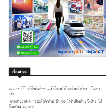
เรื่องล่าสุด
รมว.ทส. ให้กำลังใจทีมติดตามเสือโคร่งทำร้ายเจ้าหน้าที่เขตฯห้วยขา
แข้ง
‘ภาคประชาสังคม’ รวมตัวคัดค้าน ‘มิน ออง ไลง์’ เยือนไทย ขึงป้าย ‘ไม่
ต้อนรับอาชญากร’