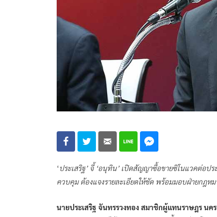
‘
ประเสริฐ’ จี้ ‘อนุทิน’ เปิดสัญญาซื้อขายซิโนแวคต่อปร
ควบคุม ต้องแจงรายละเอียดให้ชัด พร้อมมอบฝ่ายกฎหมา
นายประเสริฐ จันทรรวงทอง สมาชิกผู้แทนราษฎร นคร