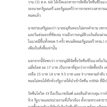
วาน (31 ส.ค. 64) ได้เปิดเอกสารการจัดซื้อวัคซีนซิโนแ
รองนายกรัฐมนตรี และรัฐมนตรีว่าการกระทรวงสาธารณสุ
หมดแล้ว
นายประเสริฐมองว่า นายอนุทินตอบไม่ตรงคำถาม เพราะกร
และวันส่งมอบที่ชัดเจน รวมถึงการอนุมัติวงเงินต้อง
โนแวคมีขึ้นทั้งหมด 5 ครั้ง พบมติคณะรัฐมนตรี (ครม.) เพื
เพียงใบสั่งซื้อเท่านั้น
นอกจากนี้ยังพบว่า การอนุมัติจัดซื้อวัคซีนซิโนแวคใน
เฉลี่ยโดส ละ 17 บาท เป็นราคาที่สูงกว่าการจัดซื้อจริง 
เหลือ 15 บาท 14 บาท 9.5 บาท และ 9 บาทตามลำดับ ทั้ง
หมอไม่ทนได้ทักท้วงรัฐบาลให้นำเข้าวัคซีน mRNA ที่มี
วัคซีนโควิด-19 ถือเป็นเวชภัณฑ์ และสินค้าควบคุม การจั
จ้าง รัฐบาลและหน่วยงานที่เกี่ยวข้อง ทั้งกระทรวงส
การซื้อขายกับบริษัทผู้ผลิตวัคซีนซิโนแวค พร้อม มติครม