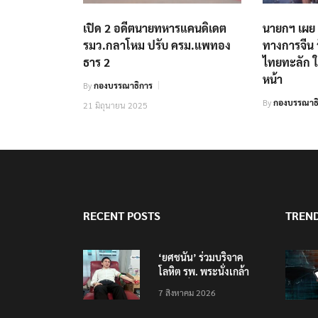
เปิด 2 อดีตนายทหารแคนดิเดต
นายกฯ เผย 
รมว.กลาโหม ปรับ ครม.แพทอง
ทางการจีน 
ธาร 2
ไทยทะลัก ใ
หน้า
By
กองบรรณาธิการ
By
กองบรรณาธ
21 มิถุนายน 2025
RECENT POSTS
TREN
‘ยศชนัน’ ร่วมบริจาค
โลหิต รพ. พระนั่งเกล้า
ช่วยเหยื่อเหตุ รร.
7 สิงหาคม 2026
เทพศิรินทร์ นนทบุรี