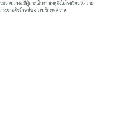
รมว.สธ. เผย มีผู้บาดเจ็บจากเหตุยิงในโรงเรียน 22 ราย
กระจายตัวรักษาใน 6 รพ. วิกฤต 9 ราย