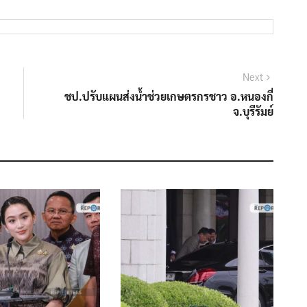
Next
Next
post:
ชป.ปรับแผนส่งน้ำช่วยเกษตรกรชาว อ.หนองกี่
จ.บุรีรัมย์