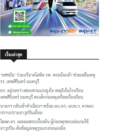
เรื่องล่าสุด
‘ยศชนัน’ ร่วมบริจาคโลหิต รพ. พระนั่งเกล้า ช่วยเหยื่อเหตุ
รร. เทพศิรินทร์ นนทบุรี
ตร. อยู่ระหว่างสอบสวนแรงจูงใจ เหตุยิงในโรงเรียน
เทพศิรินทร์ นนทบุรี พบเด็กก่อเหตุเครียดเรื่องเรียน
นายกฯ กลับเข้าทำเนียบฯ พร้อม ผบ.ตร.-ผบช.ก. คาดถก
ปราบปรามอาวุธปืนเถื่อน
โฆษก ตร. เผยผลสอบเบื้องต้น ผู้ก่อเหตุชอบเล่นเกมใช้
อาวุธปืน-ค้นข้อมูลเหตุรุนแรงก่อนลงมือ