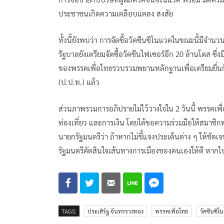
ประชาชนเกิดความเคลือบแคลง สงสัย
ทั้งนี้ยังพบว่า การจัดซื้อวัคซีนซิโนแวคในขณะนี้มีจำ
รัฐบาลยังเตรียมจัดซื้อวัคซีนไฟเซอร์อีก 20 ล้านโดส ซ
ของพรรคเพื่อไทยรวบรวมพยานหลักฐานเพื่อเตรียมยื่
(ป.ป.ท.) แล้ว
ส่วนภาพรวมการอภิปรายไม่ไว้วางใจใน 2 วันนี้ พรรคเพ
ท่องเที่ยว และการเงิน โดยได้ขอความร่วมมือให้สมาช
นายกรัฐมนตรีว่า ถ้าหากไม่ชี้แจงประเด็นต่าง ๆ ให้ชัด
รัฐมนตรีตัดสินใจเส้นทางการเมืองของตนเองให้ดี หากไป
TAGS:
ประเสิร์ฐ จันทรรวงทอง
พรรคเพื่อไทย
วัคซีนซิโ