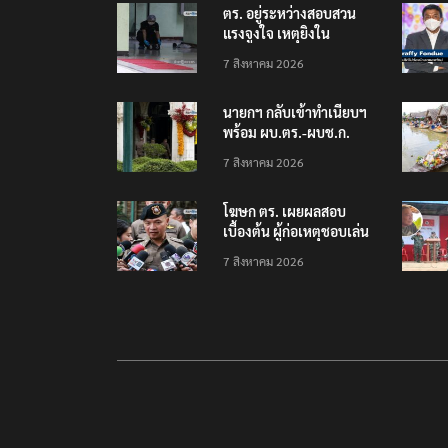
ตร. อยู่ระหว่างสอบสวน
แรงจูงใจ เหตุยิงใน
โรงเรียนเทพศิรินทร์
7 สิงหาคม 2026
นนทบุรี พบเด็กก่อเหตุ
เครียดเรื่องเรียน
นายกฯ กลับเข้าทำเนียบฯ
พร้อม ผบ.ตร.-ผบช.ก.
คาดถกปราบปรามอาวุธ
7 สิงหาคม 2026
ปืนเถื่อน
โฆษก ตร. เผยผลสอบ
เบื้องต้น ผู้ก่อเหตุชอบเล่น
เกมใช้อาวุธปืน-ค้นข้อมูล
7 สิงหาคม 2026
เหตุรุนแรงก่อนลงมือ