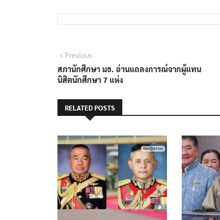
แนะแนว
Previous
Previous
post:
สภานักศึกษา มธ. อ่านแถลงการณ์จากผู้แทน
เรื่อง
นิสิตนักศึกษา 7 แห่ง
RELATED POSTS