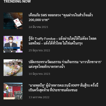
TRENDING NOW
เตือนภัย SMS หลอกลวง “คุณฝากเงินสำเร็จแล้ว
200,000 บาท”
24 มีนาคม 2021
รู้จัก Traffy Fondue – แจ้งผ่านไลน์ได้ไม่ต้อง โหลด
แอพใหม่ – แจ้งได้ทั่วไทย ไม่ใช่แค่ในกรุง
25 มิถุนายน 2022
ปลัดกระทรวงวัฒนธรรม ร่วมกิจกรรม ‘นาวาภิกขาจาร’
แต่งชุดไทยตักบาตรทางน้ำ
10 มิถุนายน 2023
‘นายพลบีทู’ ผู้นำทหารคะเรนนี KNPP ลั่นสู้รบ ครั้งนี้
เป็นครั้งสุดท้าย ที่ประชาชนต้องชนะ
13 มกราคม 2022