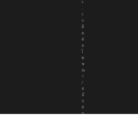
s
.
c
o
ติ
ด
ต่
อ
โ
ฆ
ษ
ณ
า
/
ส
นั
บ
ส
นุ
น
a
d
v