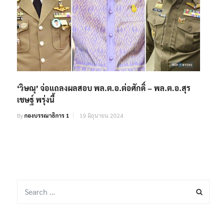
‘วิษณุ’ จ่อแถลงผลสอบ พล.ต.อ.ต่อศักดิ์ – พล.ต.อ.สุร
เชษฐ์ พรุ่งนี้
By
กองบรรณาธิการ 1
19 มิถุนายน 2024