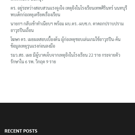
ตร. อยู่ระหว่างสอบสวนแรงจูงใจ เหตุยิงในโรงเรียนเทพศิรินทร์ นนทบุรี
พบเด็กก่อเหตุเครียดเรื่องเรียน
นายกฯ กลับเข้าทำเนียบฯ พร้อม ผบ.ตร.-ผบช.ก. คาดถกปราบปราม
อาวุธปืนเถื่อน
โฆษก ตร. เผยผลสอบเบื้องต้น ผู้ก่อเหตุชอบเล่นเกมใช้อาวุธปืน-ค้น
ข้อมูลเหตุรุนแรงก่อนลงมือ
รมว.สธ. เผย มีผู้บาดเจ็บจากเหตุยิงในโรงเรียน 22 ราย กระจายตัว
รักษาใน 6 รพ. วิกฤต 9 ราย
RECENT POSTS