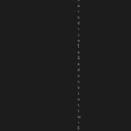
ม
า
ย
ข่
า
ว
ห
รื
อ
ติ
ด
ต่
อ
ก
อ
ง
บ
ร
ร
ณ
า
ธิ