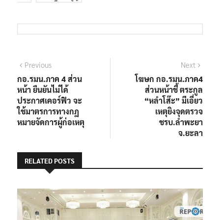
Previous
Next
กอ.รมน.ภาค 4 ส่วน
โฆษก กอ.รมน.ภาค4
หน้า ยืนยันไม่ได้
ส่วนหน้าชี้ ตระกูล
ประกาศเคอร์ฟิว จะ
“หลำโส๊ะ” มีเอี่ยว
ใช้มาตรการทางกฏ
เหตุยิงจุดตรวจ
หมายจัดการผู้ก่อเหตุ
ชรบ.ลำพะยา
จ.ยะลา
RELATED POSTS