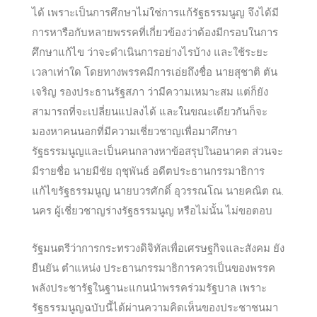
ได้ เพราะเป็นการศึกษาไม่ใช่การแก้รัฐธรรมนูญ​ จึงได้มี
การหารือกับหลายพรรคที่เกี่ยวข้องว่าต้องมีกรอบในการ
ศึกษาแก้ไข ว่าจะดำเ
นินการอย่างไรบ้าง และใช้ระยะ
เวลาเท่าใด โดยทางพรรคมีการเอ่ยถึงชื่อ นายสุชาติ​ ตัน
เจริญ รองประธานรัฐสภา ว่ามีความเหมาะสม แต่ก็ยัง
สามารถที่จะเปลี่ยนแปลงได้ และในขณะเดียวกันก็จะ
มองหาคนนอกที่มีความเชี่ยวชาญ​เพื่อมาศึกษา
รัฐธรรมนูญ​และเป็นคนกลางหาข้อสรุปในอนาคต ส่วนจะ
มีรายชื่อ นายมีชัย ฤชุพันธ์ อดีตประธานกรรมาธิการ
แก้ไขรัฐธรรมนูญ นายบวรศักดิ์ อุวรรณโณ นายคณิต ณ.
นคร ผู้เชี่ยวชาญ​ร่างรัฐธรรมนูญ หรือไม่นั้น ไม่ขอตอบ
รัฐมนตรีว่าการกระทรวงดิจิทัลเพื่อ​เศรษฐกิจ​และสังคม ยัง
ยืนยัน ตำแหน่ง ประธานกรรมาธิการควรเป็นของพรรค
พลังประชารัฐในฐานะแกนนำพรรคร่วมรัฐบาล เพราะ
รัฐธรรมนูญ​ฉบับนี้ได้ผ่านความคิดเห็นของประชาชนมา