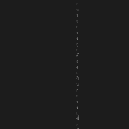
อ
ห
า
อ
ย่
า
ง
ถู
ก
ต้
อ
ง
เ
ป็
น
ก
ล
า
ง
เ
พื่
อ