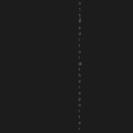
ก
า
ร
ที่
e
d
i
t
o
r
@
t
h
e
r
e
p
o
r
t
e
r