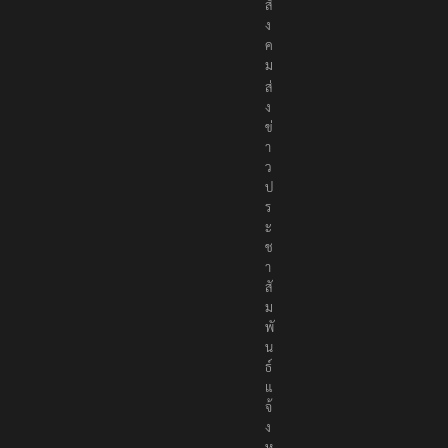
สั
ง
ค
ม
ส่
ง
ข่
า
ว
ป
ร
ะ
ช
า
สั
ม
พั
น
ธ์
แ
จ้
ง
ห