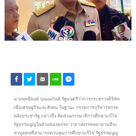
นายพุทธิพงษ์ ปุณณกันต์ รัฐมนตรีว่าการกระทรวงดิจิทัล
เพื่อ​เศรษฐกิจ​และสังคม ในฐานะ กรรมการบริหารพรรค
พลังประชารัฐ กล่าวถึง สัดส่วนกรรมาธิการศึกษาแก้ไข
รัฐธรรมนูญ​ในส่วนของพรรค ว่าทางพรรคพยายามที่จะ
หาบุคคลที่สามารถควบคุมการศึกษาแก้ไข รัฐธรรมนูญ​