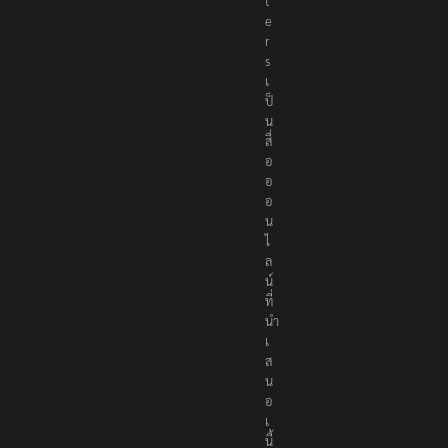
t
e
r
s
เ
ป็
น
สื่
อ
อ
อ
น
ไ
ล
น์
ที่
นำ
เ
ส
น
อ
เ
นื้