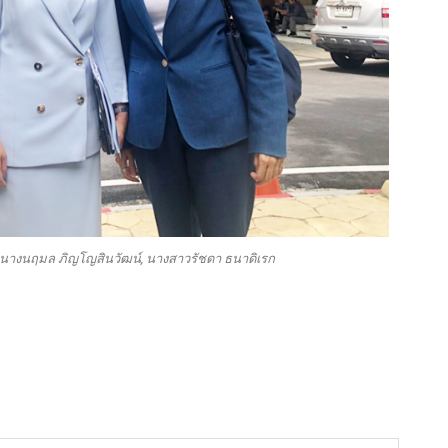
 นางนฤมล ภิญโญสินวัฒน์, นางสาวรัชดา ธนาดิเรก