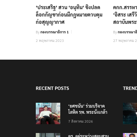
‘ประเสริฐ’ สวน ‘อนุทิน’ ชิงปลด
คกก.สรรหาฯ
ล็อกกัญชาก่อนมีกฎหมายควบคุม
‘อิสระ เสรีว
ก่อสุญญากาศ
สถาบันพระ
By
กองบรรณาธิการ 1
By
กองบรรณาธ
2 พฤษภาคม 2023
27 พฤษภาคม 
RECENT POSTS
TREN
‘ยศชนัน’ ร่วมบริจาค
โลหิต รพ. พระนั่งเกล้า
ช่วยเหยื่อเหตุ รร.
7 สิงหาคม 2026
เทพศิรินทร์ นนทบุรี
ตร. อยู่ระหว่างสอบสวน