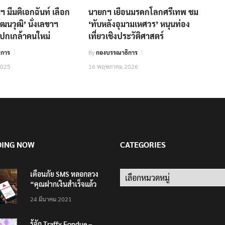
 มีมติเอกฉันท์ เลือก
นายกฯ เยือนมรดกโลกศรีเทพ ชม
ัฒนวุฒิ’ นั่งเลขาฯ
‘ทับหลังอุมามเหศวร’ หนุนท่อง
ปกเกล้าคนใหม่
เที่ยวเชิงประวัติศาสตร์
ิการ
By
กองบรรณาธิการ
2025
16 พฤษภาคม 2026
DING NOW
CATEGORIES
เตือนภัย SMS หลอกลวง
“คุณฝากเงินสำเร็จแล้ว
200,000 บาท”
24 มีนาคม 2021
รู้จัก Traffy Fondue –