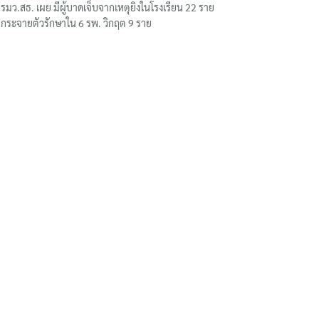
รมว.สธ. เผย มีผู้บาดเจ็บจากเหตุยิงในโรงเรียน 22 ราย
กระจายตัวรักษาใน 6 รพ. วิกฤต 9 ราย