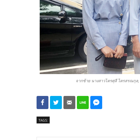
จากซ้าย นางสาวไตรศุลี ไตรสรณกุล,
TAGS: