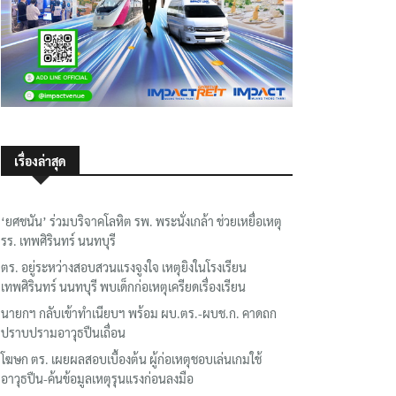
เรื่องล่าสุด
‘ยศชนัน’ ร่วมบริจาคโลหิต รพ. พระนั่งเกล้า ช่วยเหยื่อเหตุ
รร. เทพศิรินทร์ นนทบุรี
ตร. อยู่ระหว่างสอบสวนแรงจูงใจ เหตุยิงในโรงเรียน
เทพศิรินทร์ นนทบุรี พบเด็กก่อเหตุเครียดเรื่องเรียน
นายกฯ กลับเข้าทำเนียบฯ พร้อม ผบ.ตร.-ผบช.ก. คาดถก
ปราบปรามอาวุธปืนเถื่อน
โฆษก ตร. เผยผลสอบเบื้องต้น ผู้ก่อเหตุชอบเล่นเกมใช้
อาวุธปืน-ค้นข้อมูลเหตุรุนแรงก่อนลงมือ