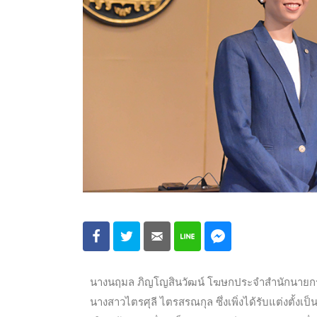
นางนฤมล ภิญโญสินวัฒน์ โฆษกประจำสำนักนายกรั
นางสาวไตรศุลี ไตรสรณกุล ซึ่งเพิ่งได้รับแต่งตั้ง