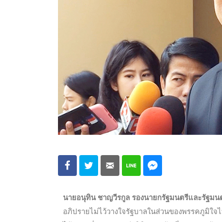
นายอนุทิน ชาญวีรกูล รองนายกรัฐมนตรีและรัฐม
อภิปรายไม่ไว้วางใจรัฐบาลในส่วนของพรรคภูมิใจไทยว่