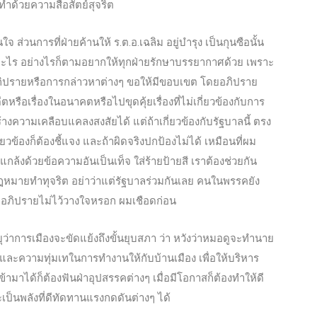
องทำด้วยความสื่อสัตย์สุจริต
นใ
จ ส่วนการที่ฝ่ายค้านให้ ร.ต.อ.เฉลิม อยู่บำรุง เป็นกุนซือนั้น
ลอะไร อย่างไรก็ตามอยากให้ทุกฝ่ายรักษาบรรยากาศด้วย เพราะ
ารอภิปรายหรือการกล่าวหาต่างๆ ขอให้มีขอบเขต โดยอภิปราย
อดีตหรือเรื่องในอนาคตหรือไปขุดคุ้ยเรื่องที่ไม่เกี่ยวข้องกับการ
างความเคลือบแคลงสงสัยได้ แต่ถ้าเกี่ยวข้องกับรัฐบาลนี้ ตรง
ี่ยวข้องก็ต้องชี้แจง และถ้าผิดจริงปกป้องไม่ได้ เหมือนที่ผม
แกล้งด้วยข้อความอันเป็นเท็จ ใส่ร้ายป้ายสี เราต้องช่วยกัน
ิดกฎหมายทำทุจริต อย่าว่าแต่รัฐบาลร่วมกันเลย คนในพรรคยัง
กอภิปรายไม่ไว้วางใจหรอก ผมเชือดก่อน
ว่าการเมืองจะขัดแย้งถึงขั้นยุบสภา ว่า หวังว่าหมอดูจะทำนาย
ั่นและความทุ่มเทในการทำงานให้กับบ้านเมือง เพื่อให้บริหาร
้ามาได้ก็ต้องฟันฝ่าอุปสรรคต่างๆ เมื่อมีโอกาสก็ต้องทำให้ดี
ะเป็นพลังที่ดีทัดทานแรงกดดันต่างๆ ได้