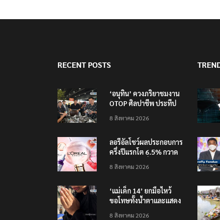
RECENT POSTS
TREN
‘อนุทิน’ ควงภริยาชมงาน
OTOP ศิลปาชีพ ประทีป
ไทยวันแรก
8 สิงหาคม 2026
ลอรีอัลโชว์ผลประกอบการ
ครึ่งปีแรกโต 6.5% กวาด
รายได้ 2.3 หมื่นล้านยูโร
8 สิงหาคม 2026
คว้าไลเซนส์ ‘กุชชี่’ 50 ปี
พร้อมส่ง 4 แบรนด์ใหม่บุก
‘แม่เด็ก 14’ ยกมือไหว้
ตลาดไทย
ขอโทษทั้งน้ำตาและแสดง
ความเสียใจกับครอบครัวผู้
8 สิงหาคม 2026