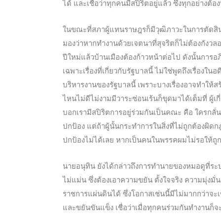
ได้ และเชื่อว่าทุกคนมีสปิริตอยู่แล้ว ซึ่งทุกอย่างต้
ในขณะที่สภาผู้แทนราษฎรก็มีวุฒิภาวะในการตัดสิ
มองว่าหากทำงานด้วยเจตนาที่สุจริตก็ไม่ต้องกังว
ปีใหม่แล้วบ้านเมืองต้องก้าวหน้าต่อไป ดังนั้นก
เฉพาะเรื่องที่เกี่ยวกับรัฐบาลนี้ ไม่ใช่พูดถึงเรื่องใน
บริหารงานของรัฐบาลนี้ เพราะบางเรื่องอาจทำให้สร้
ไหนไม่ดีไม่งามมีวาระซ่อนเร้นก็ขุดมาได้เต็มที่ ผู้เก
บอกเรามีสปิริตการอยู่ร่วมกันเป็นคณะ คือ ใครกลั่น
ปกป้อง แต่ถ้าผู้นั้นกระทำการในสิ่งที่ไม่ถูกต้องผ
ปกป้องไม่ได้เลย หากเป็นคนในพรรคผมไม่รอให้ถู
นายอนุทิน ยังได้กล่าวถึงการทำนายของหมอดูที่ระบุ
ไม่แม่น ซึ่งต้องเอาความขยัน ตั้งใจจริง ความมุ่งม
ราชการแผ่นดินได้ ซึ่งโอกาสเช่นนี้มีไม่มากกว่าจะเข
และขยันขันแข็ง เชื่อว่าเมื่อทุกคนร่วมกันทำงานก็จ