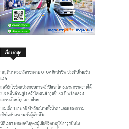
เรื่องล่าสุด
‘อนุทิน’ ควงภริยาชมงาน OTOP ศิลปาชีพ ประทีปไทยวัน
แรก
ลอรีอัลโชว์ผลประกอบการครึ่งปีแรกโต 6.5% กวาดรายได้
2.3 หมื่นล้านยูโร คว้าไลเซนส์ ‘กุชชี่’ 50 ปี พร้อมส่ง 4
แบรนด์ใหม่บุกตลาดไทย
‘แม่เด็ก 14’ ยกมือไหว้ขอโทษทั้งน้ำตาและแสดงความ
เสียใจกับครอบครัวผู้เสียชีวิต
นิติเวชฯ เผยผลชันสูตรผู้เสียชีวิตเหตุใช้อาวุธปืนใน