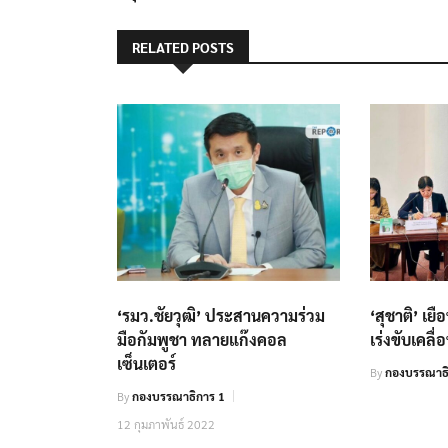
RELATED POSTS
‘รมว.ชัยวุฒิ’ ประสานความร่วม
‘สุชาติ’ เย
มือกัมพูชา ทลายแก๊งคอล
เร่งขับเคลื
เซ็นเตอร์
By
กองบรรณาธ
By
กองบรรณาธิการ 1
12 กุมภาพันธ์ 2022