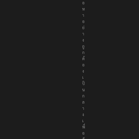
อ
ห
า
อ
ย่
า
ง
ถู
ก
ต้
อ
ง
เ
ป็
น
ก
ล
า
ง
เ
พื่
อ