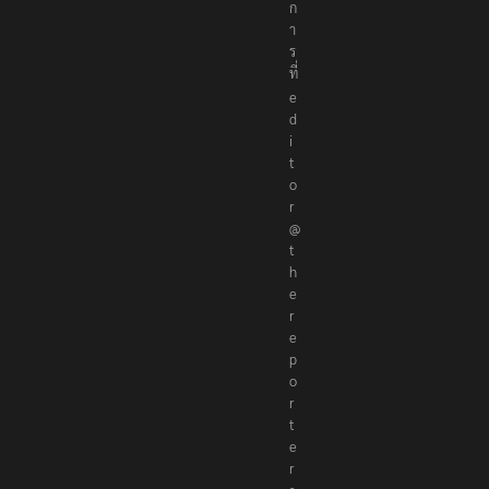
ก
า
ร
ที่
e
d
i
t
o
r
@
t
h
e
r
e
p
o
r
t
e
r