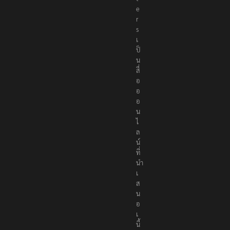
e
r
s
เ
ป็
น
สื่
อ
อ
อ
น
ไ
ล
น์
ที่
นำ
เ
ส
น
อ
เ
นื้