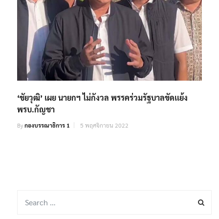
‘ชัยวุฒิ’ เผย นายกฯ ไม่กังวล พรรคร่วมรัฐบาลขัดเเย้ง
พรบ.กัญชา
By
กองบรรณาธิการ 1
5 พฤศจิกายน 2022