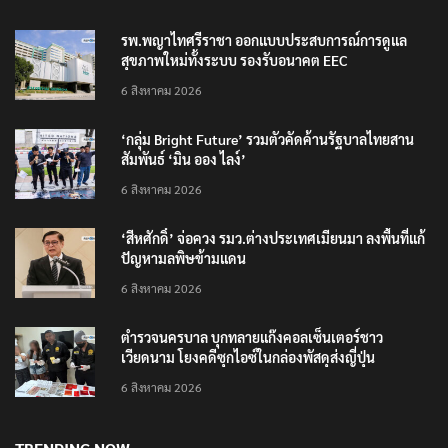
รพ.พญาไทศรีราชา ออกแบบประสบการณ์การดูแล
สุขภาพใหม่ทั้งระบบ รองรับอนาคต EEC
6 สิงหาคม 2026
‘กลุ่ม Bright Future’ รวมตัวคัดค้านรัฐบาลไทยสาน
สัมพันธ์ ‘มิน ออง ไลง์’
6 สิงหาคม 2026
‘สีหศักดิ์’ จ่อควง รมว.ต่างประเทศเมียนมา ลงพื้นที่แก้
ปัญหามลพิษข้ามแดน
6 สิงหาคม 2026
ตำรวจนครบาล บุกทลายแก๊งคอลเซ็นเตอร์ชาว
เวียดนาม โยงคดีซุกไอซ์ในกล่องพัสดุส่งญี่ปุ่น
6 สิงหาคม 2026