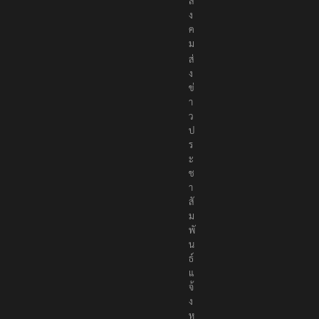
สั
ง
ค
ม
ส่
ง
ข่
า
ว
ป
ร
ะ
ช
า
สั
ม
พั
น
ธ์
แ
จ้
ง
ห