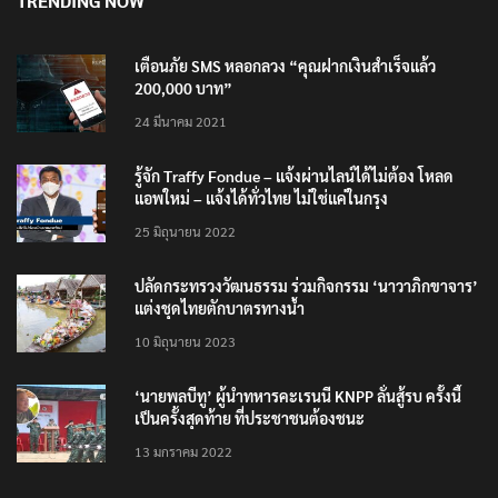
TRENDING NOW
เตือนภัย SMS หลอกลวง “คุณฝากเงินสำเร็จแล้ว
200,000 บาท”
24 มีนาคม 2021
รู้จัก Traffy Fondue – แจ้งผ่านไลน์ได้ไม่ต้อง โหลด
แอพใหม่ – แจ้งได้ทั่วไทย ไม่ใช่แค่ในกรุง
25 มิถุนายน 2022
ปลัดกระทรวงวัฒนธรรม ร่วมกิจกรรม ‘นาวาภิกขาจาร’
แต่งชุดไทยตักบาตรทางน้ำ
10 มิถุนายน 2023
‘นายพลบีทู’ ผู้นำทหารคะเรนนี KNPP ลั่นสู้รบ ครั้งนี้
เป็นครั้งสุดท้าย ที่ประชาชนต้องชนะ
13 มกราคม 2022