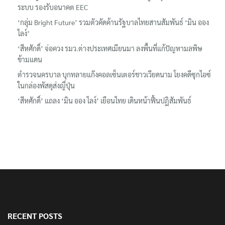
ระบบ รองรับอนาคต EEC
‘กลุ่ม Bright Future’ รวมตัวคัดค้านรัฐบาลไทยสานสัมพันธ์ ‘มิน ออง
ไลง์’
‘สีหศักดิ์’ จ่อควง รมว.ต่างประเทศเมียนมา ลงพื้นที่แก้ปัญหามลพิษ
ข้ามแดน
ตำรวจนครบาล บุกทลายแก๊งคอลเซ็นเตอร์ชาวเวียดนาม โยงคดีซุกไอซ์
ในกล่องพัสดุส่งญี่ปุ่น
‘สีหศักดิ์’ แถลง ‘มิน ออง ไลง์’ เยือนไทย เดินหน้าฟื้นปฏิสัมพันธ์
RECENT POSTS