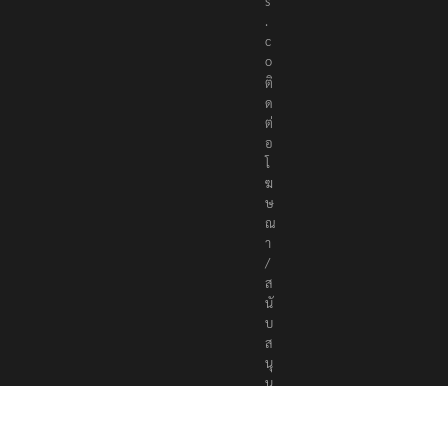
s
.
c
o
ติ
ด
ต่
อ
โ
ฆ
ษ
ณ
า
/
ส
นั
บ
ส
นุ
น
a
d
v