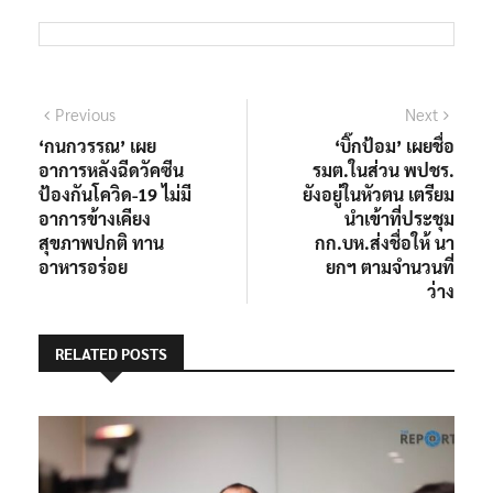
แนะแนว
Previous
Next
Previous
Next
post:
post:
‘กนกวรรณ’ เผย
‘บิ๊กป้อม’ เผยชื่อ
เรื่อง
อาการหลังฉีดวัคซีน
รมต.ในส่วน พปชร.
ป้องกันโควิด-19 ไม่มี
ยังอยู่ในหัวตน เตรียม
อาการข้างเคียง
นำเข้าที่ประชุม
สุขภาพปกติ ทาน
กก.บห.ส่งชื่อให้ นา
อาหารอร่อย
ยกฯ ตามจำนวนที่
ว่าง
RELATED POSTS