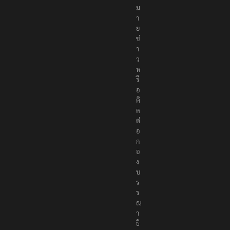
ม
า
ย
ข่
า
ว
ห
รื
อ
ติ
ด
ต่
อ
ก
อ
ง
บ
ร
ร
ณ
า
ธิ