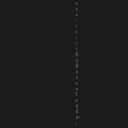
e
p
o
r
t
e
r
s
เ
ป็
น
สื่
อ
อ
อ
น
ไ
ล
น์
ที่
นำ
เ