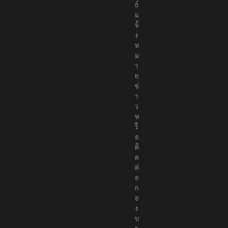
ธ์
แ
จ้
ง
ห
ม
า
ย
ข่
า
ว
ห
รื
อ
ติ
ด
ต่
อ
ก
อ
ง
บ