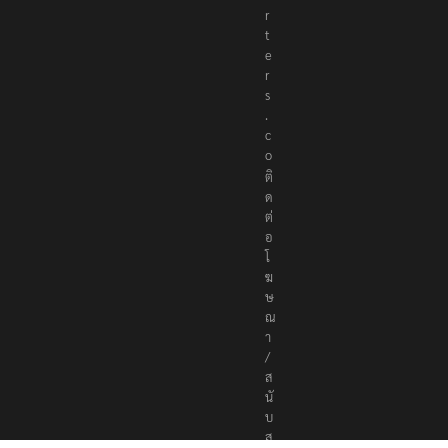
r
t
e
r
s
.
c
o
ติ
ด
ต่
อ
โ
ฆ
ษ
ณ
า
/
ส
นั
บ
ส