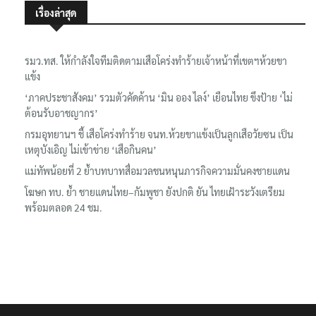
เรื่องล่าสุด
รมว.ทส. ให้กำลังใจทีมติดตามเสือโคร่งทำร้ายเจ้าหน้าที่เขตฯห้วยขา
แข้ง
‘ภาคประชาสังคม’ รวมตัวคัดค้าน ‘มิน ออง ไลง์’ เยือนไทย ขึงป้าย ‘ไม่
ต้อนรับอาชญากร’
กรมอุทยานฯ ชี้ เสือโคร่งทำร้าย จนท.ห้วยขาแข้งเป็นลูกเสือวัยซน เป็น
เหตุบังเอิญ ไม่เข้าข่าย ‘เสือกินคน’
แม่ทัพน้อยที่ 2 ย้ำบทบาทสื่อมวลชนหนุนภารกิจความมั่นคงชายแดน
โฆษก ทบ. ย้ำ ชายแดนไทย–กัมพูชา ยังปกติ ยัน ไทยเฝ้าระวังเตรียม
พร้อมตลอด 24 ชม.