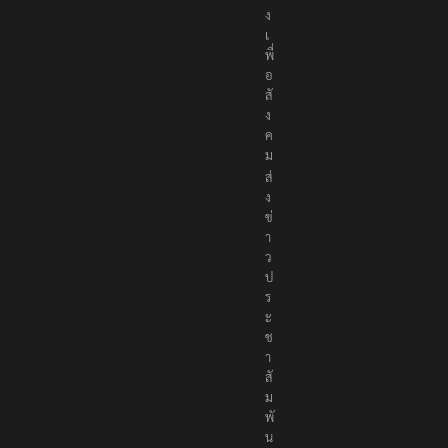
ง
เ
พื่
อ
สั
ง
ค
ม
ส่
ง
ข่
า
ว
ป
ร
ะ
ช
า
สั
ม
พั
น