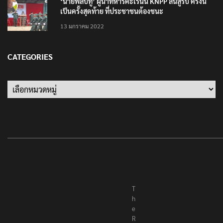
‘นายพลบีทู’ ผู้นำทหารคะเรนนี KNPP ลั่นสู้รบ ครั้งนี้
เป็นครั้งสุดท้าย ที่ประชาชนต้องชนะ
13 มกราคม 2022
CATEGORIES
T
h
e
R