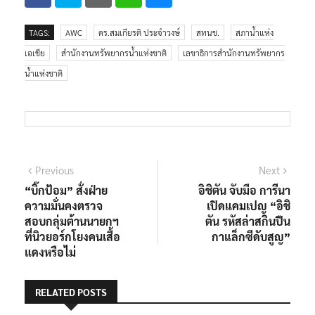
TAGS:
AWC
ดร.สมเกียรติ ประจำวงษ์
สทนช.
สภาน้ำแห่ง
เอเชีย
สำนักงานทรัพยากรน้ำแห่งชาติ
เลขาธิการสำนักงานทรัพยากร
น้ำแห่งชาติ
Previous
Next
“บิ๊กป้อม” สั่งฝ่าย
อิชิตัน จับมือ การีนา
ความมั่นคงตรวจ
เปิดแคมเปญ “อิชิ
สอบกลุ่มต้านนายกฯ
ตัน รหัสล่าสกินปืน
ที่นิวยอร์กโยงคนเสื้อ
กาแล็กซีดับสูญ”
แดงหรือไม่
RELATED POSTS