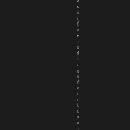
ส
น
อ
เ
นื้
อ
ห
า
อ
ย่
า
ง
ถู
ก
ต้
อ
ง
เ
ป็
น
ก
ล
า