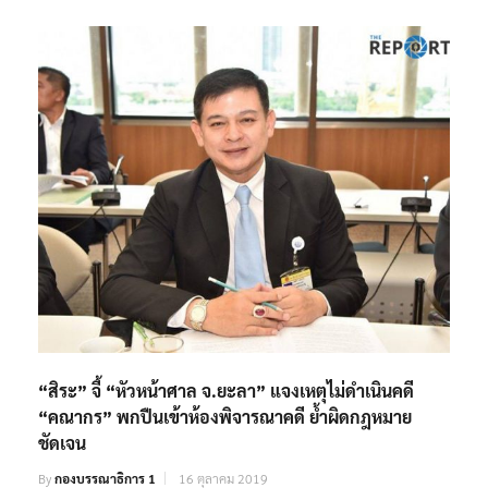
“สิระ” จี้ “หัวหน้าศาล จ.ยะลา” แจงเหตุไม่ดำเนินคดี
“คณากร” พกปืนเข้าห้องพิจารณาคดี ย้ำผิดกฎหมาย
ชัดเจน
By
กองบรรณาธิการ 1
16 ตุลาคม 2019