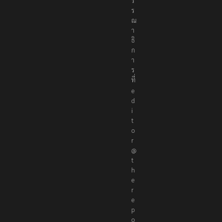
ร
ร
ณ
า
ธิ
ก
า
ร
ที่
e
d
i
t
o
r
@
t
h
e
r
e
p
o