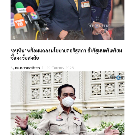
‘อนุทิน’ พร้อมแถลงนโยบายต่อรัฐสภา สั่งรัฐมนตรีเตรียม
ชี้แจงข้อสงสัย
By
กองบรรณาธิการ
29 กันยายน 2025