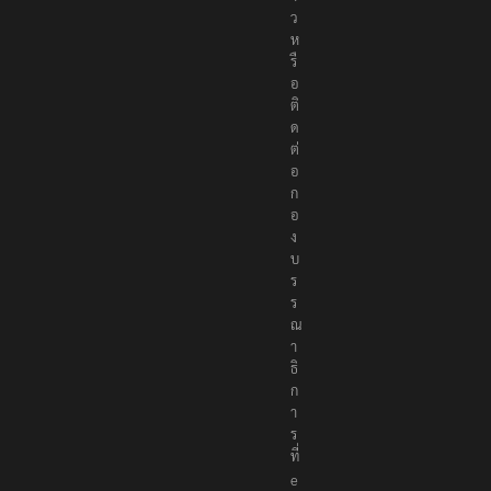
ว
ห
รื
อ
ติ
ด
ต่
อ
ก
อ
ง
บ
ร
ร
ณ
า
ธิ
ก
า
ร
ที่
e