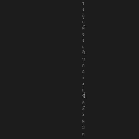
า
ง
ถู
ก
ต้
อ
ง
เ
ป็
น
ก
ล
า
ง
เ
พื่
อ
สั
ง
ค
ม
ส่