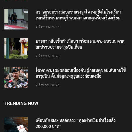
ตร. อยู่ระหว่างสอบสวนแรงจูงใจ เหตุยิงในโรงเรียน
เทพศิรินทร์ นนทบุรี พบเด็กก่อเหตุเครียดเรื่องเรียน
7 สิงหาคม 2026
นายกฯ กลับเข้าทำเนียบฯ พร้อม ผบ.ตร.-ผบช.ก. คาด
ถกปราบปรามอาวุธปืนเถื่อน
7 สิงหาคม 2026
โฆษก ตร. เผยผลสอบเบื้องต้น ผู้ก่อเหตุชอบเล่นเกมใช้
อาวุธปืน-ค้นข้อมูลเหตุรุนแรงก่อนลงมือ
7 สิงหาคม 2026
TRENDING NOW
เตือนภัย SMS หลอกลวง “คุณฝากเงินสำเร็จแล้ว
200,000 บาท”