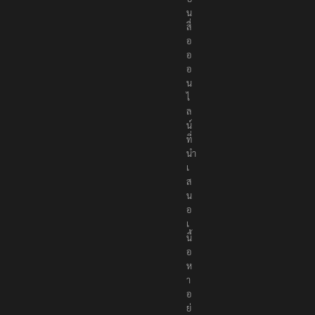
น
สื่
อ
อ
อ
น
ไ
ล
น์
ที่
นำ
เ
ส
น
อ
เ
นื้
อ
ห
า
อ
ย่