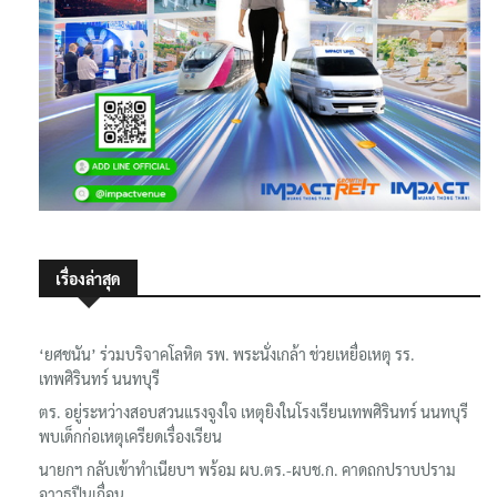
เรื่องล่าสุด
‘ยศชนัน’ ร่วมบริจาคโลหิต รพ. พระนั่งเกล้า ช่วยเหยื่อเหตุ รร.
เทพศิรินทร์ นนทบุรี
ตร. อยู่ระหว่างสอบสวนแรงจูงใจ เหตุยิงในโรงเรียนเทพศิรินทร์ นนทบุรี
พบเด็กก่อเหตุเครียดเรื่องเรียน
นายกฯ กลับเข้าทำเนียบฯ พร้อม ผบ.ตร.-ผบช.ก. คาดถกปราบปราม
อาวุธปืนเถื่อน