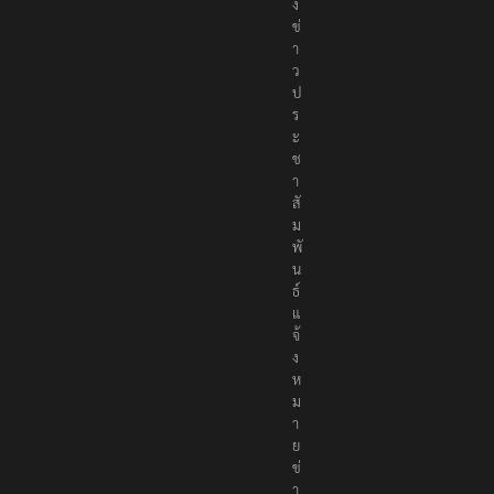
ง
ข่
า
ว
ป
ร
ะ
ช
า
สั
ม
พั
น
ธ์
แ
จ้
ง
ห
ม
า
ย
ข่
า