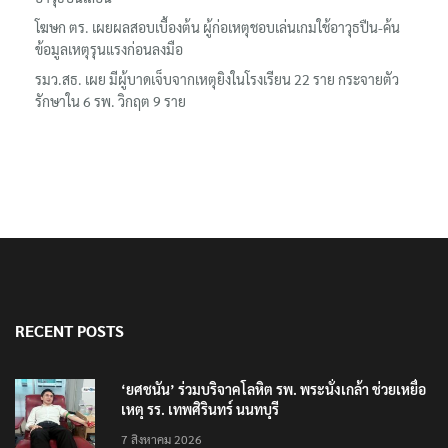
โฆษก ตร. เผยผลสอบเบื้องต้น ผู้ก่อเหตุชอบเล่นเกมใช้อาวุธปืน-ค้น
ข้อมูลเหตุรุนแรงก่อนลงมือ
รมว.สธ. เผย มีผู้บาดเจ็บจากเหตุยิงในโรงเรียน 22 ราย กระจายตัว
รักษาใน 6 รพ. วิกฤต 9 ราย
RECENT POSTS
‘ยศชนัน’ ร่วมบริจาคโลหิต รพ. พระนั่งเกล้า ช่วยเหยื่อ
เหตุ รร. เทพศิรินทร์ นนทบุรี
7 สิงหาคม 2026