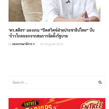
‘ดร.สติธร’ มองเกม “ปิดสวิตซ์ฝ่ายประชาธิปไตย” บีบ
‘ก้าวไกลออกจากสมการจัดตั้งรัฐบาล
By
กองบรรณาธิการ 1
20 กรกฎาคม 2023