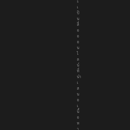
s
เ
ป็
น
สื่
อ
อ
อ
น
ไ
ล
น์
ที่
นำ
เ
ส
น
อ
เ
นื้
อ
ห
า