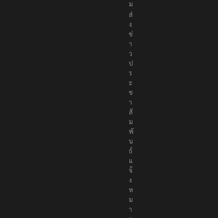
ม
ส่
ง
ข่
า
ว
ป
ร
ะ
ช
า
สั
ม
พั
น
ธ์
แ
จ้
ง
ห
ม
า