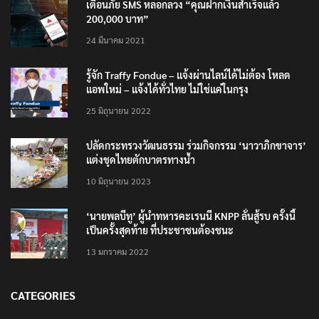
เตือนภัย SMS หลอกลวง “คุณฝากเงินสำเร็จแล้ว
200,000 บาท”
24 มีนาคม 2021
รู้จัก Traffy Fondue – แจ้งผ่านไลน์ได้ไม่ต้อง โหลด
แอพใหม่ – แจ้งได้ทั่วไทย ไม่ใช่แค่ในกรุง
25 มิถุนายน 2022
ปลัดกระทรวงวัฒนธรรม ร่วมกิจกรรม ‘นาวาภิกขาจาร’
แต่งชุดไทยตักบาตรทางน้ำ
10 มิถุนายน 2023
‘นายพลบีทู’ ผู้นำทหารคะเรนนี KNPP ลั่นสู้รบ ครั้งนี้
เป็นครั้งสุดท้าย ที่ประชาชนต้องชนะ
13 มกราคม 2022
CATEGORIES