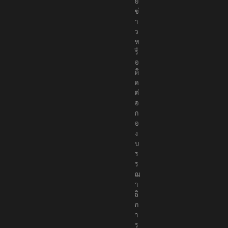
ย
ข่
า
ว
ห
รื
อ
ติ
ด
ต่
อ
ก
อ
ง
บ
ร
ร
ณ
า
ธิ
ก
า
ร