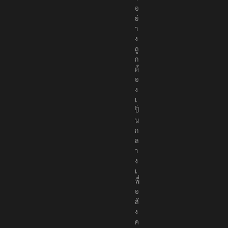
อ
ย่
า
ง
ถู
ก
ต้
อ
ง
เ
ป็
น
ก
ล
า
ง
เ
พื่
อ
สั
ง
ค