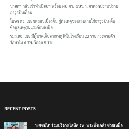
นายกฯ กลับเข้าทำเนียบฯ พร้อม ผบ.ตร.-ผบช.ก. คาดถกปราบปราม
อาวุธปืนเถื่อน
โฆษก ตร. เผยผลสอบเบื้องต้น ผู้ก่อเหตุชอบเล่นเกมใช้อาวุธปืน-ค้น
ข้อมูลเหตุรุนแรงก่อนลงมือ
รมว.สธ. เผย มีผู้บาดเจ็บจากเหตุยิงในโรงเรียน 22 ราย กระจายตัว
รักษาใน 6 รพ. วิกฤต 9 ราย
RECENT POSTS
‘ยศชนัน’ ร่วมบริจาคโลหิต รพ. พระนั่งเกล้า ช่วยเหยื่อ