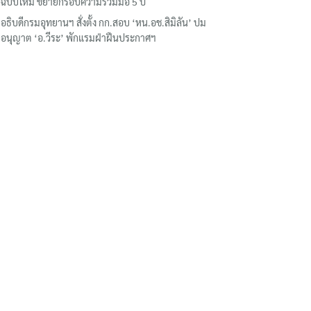
ฉบับใหม่ ขยายกรอบความร่วมมือ 5 ปี
อธิบดีกรมอุทยานฯ​ สั่งตั้ง กก.สอบ ‘หน.อช.สิมิลัน’ ปม
อนุญาต ‘อ.วีระ’ พักแรมฝ่าฝืนประกาศฯ