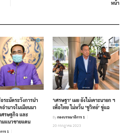
หน้า
่อระมัดระวังการนำ
‘เศรษฐา‘ เผย ยังไม่เคาะนายก ฯ
ึดอำนาจในเมียนมา
เพื่อไทย ไม่หวั่น ‘ชูวิทย์’ ขู่แฉ
บเศรษฐกิจ และ
By
กองบรรณาธิการ 1
ามแนวชายแดน
20 กรกฎาคม 2023
การ 1