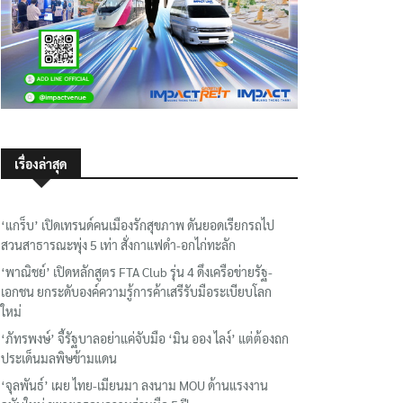
เรื่องล่าสุด
‘แกร็บ’ เปิดเทรนด์คนเมืองรักสุขภาพ ดันยอดเรียกรถไป
สวนสาธารณะพุ่ง 5 เท่า สั่งกาแฟดำ-อกไก่ทะลัก
‘พาณิชย์’ เปิดหลักสูตร FTA Club รุ่น 4 ดึงเครือข่ายรัฐ-
เอกชน ยกระดับองค์ความรู้การค้าเสรีรับมือระเบียบโลก
ใหม่
‘ภัทรพงษ์’ จี้รัฐบาลอย่าแค่จับมือ ‘มิน ออง ไลง์’ แต่ต้องถก
ประเด็นมลพิษข้ามแดน
‘จุลพันธ์’ เผย ไทย-เมียนมา ลงนาม MOU ด้านแรงงาน