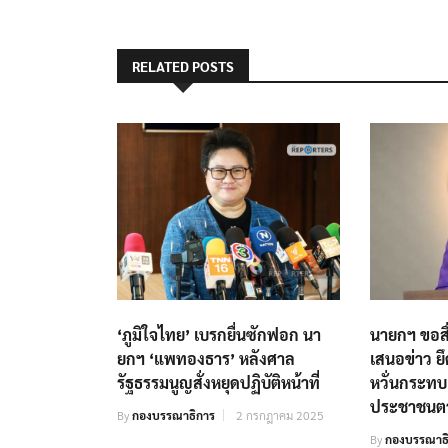
RELATED POSTS
‘ภูมิใจไทย’ เบรกยื่นซักฟอก นา
นายกฯ ขอสื
ยกฯ​ ‘แพทองธาร’ หลังศาล
เสนอข่าว ย
รัฐธรรมนูญสั่งหยุดปฏิบัติหน้าที่​
หวั่นกระท
ประชาชนต
By
กองบรรณาธิการ
2 กรกฎาคม 2025
By
กองบรรณาธิ