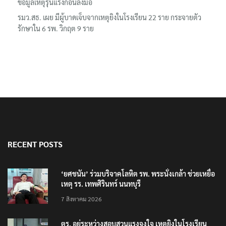
ข้อมูลเหตุรุนแรงก่อนลงมือ
รมว.สธ. เผย มีผู้บาดเจ็บจากเหตุยิงในโรงเรียน 22 ราย กระจายตัว
รักษาใน 6 รพ. วิกฤต 9 ราย
RECENT POSTS
‘ยศชนัน’ ร่วมบริจาคโลหิต รพ. พระนั่งเกล้า ช่วยเหยื่อ
เหตุ รร. เทพศิรินทร์ นนทบุรี
7 สิงหาคม 2026
ตร. อยู่ระหว่างสอบสวนแรงจูงใจ เหตุยิงในโรงเรียน