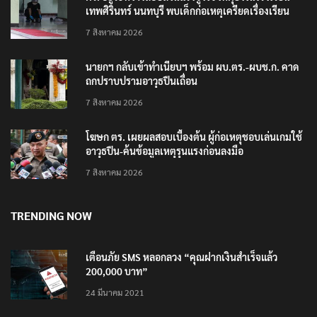
เทพศิรินทร์ นนทบุรี พบเด็กก่อเหตุเครียดเรื่องเรียน
7 สิงหาคม 2026
นายกฯ กลับเข้าทำเนียบฯ พร้อม ผบ.ตร.-ผบช.ก. คาด
ถกปราบปรามอาวุธปืนเถื่อน
7 สิงหาคม 2026
โฆษก ตร. เผยผลสอบเบื้องต้น ผู้ก่อเหตุชอบเล่นเกมใช้
อาวุธปืน-ค้นข้อมูลเหตุรุนแรงก่อนลงมือ
7 สิงหาคม 2026
TRENDING NOW
เตือนภัย SMS หลอกลวง “คุณฝากเงินสำเร็จแล้ว
200,000 บาท”
24 มีนาคม 2021