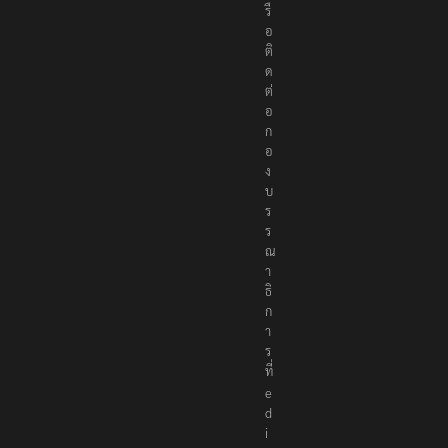
รื
อ
ติ
ด
ต่
อ
ก
อ
ง
บ
ร
ร
ณ
า
ธิ
ก
า
ร
ที่
e
d
i