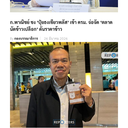
ก.พาณิชย์ ชง ‘ปุ๋ยธงเขียวพลัส’ เข้า ครม. จ่อจัด ‘ตลาด
นัดข้าวเปลือก’ ดันราคาข้าว
By
กองบรรณาธิการ
26 มีนาคม 2026