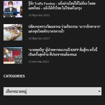
รู้จัก Traffy Fondue – แจ้งผ่านไลน์ได้ไม่ต้อง โหลด
แอพใหม่ – แจ้งได้ทั่วไทย ไม่ใช่แค่ในกรุง
25 มิถุนายน 2022
ปลัดกระทรวงวัฒนธรรม ร่วมกิจกรรม ‘นาวาภิกขาจาร’
แต่งชุดไทยตักบาตรทางน้ำ
10 มิถุนายน 2023
‘นายพลบีทู’ ผู้นำทหารคะเรนนี KNPP ลั่นสู้รบ ครั้งนี้
เป็นครั้งสุดท้าย ที่ประชาชนต้องชนะ
13 มกราคม 2022
CATEGORIES