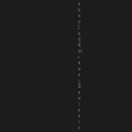
อ
อ
อ
น
ไ
ล
น์
ที่
นำ
เ
ส
น
อ
เ
นื้
อ
ห
า
อ
ย่
า
ง