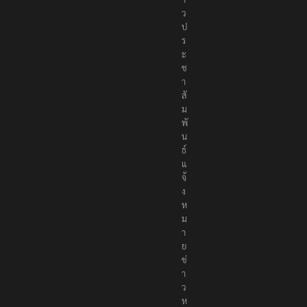
ว
ป
ร
ะ
ช
า
สั
ม
พั
น
ธ์
แ
จ้
ง
ห
ม
า
ย
ข่
า
ว
ห