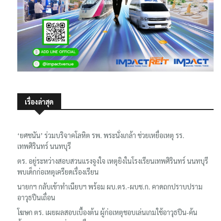
เรื่องล่าสุด
‘ยศชนัน’ ร่วมบริจาคโลหิต รพ. พระนั่งเกล้า ช่วยเหยื่อเหตุ รร.
เทพศิรินทร์ นนทบุรี
ตร. อยู่ระหว่างสอบสวนแรงจูงใจ เหตุยิงในโรงเรียนเทพศิรินทร์ นนทบุรี
พบเด็กก่อเหตุเครียดเรื่องเรียน
นายกฯ กลับเข้าทำเนียบฯ พร้อม ผบ.ตร.-ผบช.ก. คาดถกปราบปราม
อาวุธปืนเถื่อน
โฆษก ตร. เผยผลสอบเบื้องต้น ผู้ก่อเหตุชอบเล่นเกมใช้อาวุธปืน-ค้น