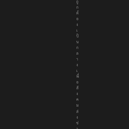
ถู
ก
ต้
อ
ง
เ
ป็
น
ก
ล
า
ง
เ
พื่
อ
สั
ง
ค
ม
ส่
ง
ข่
า