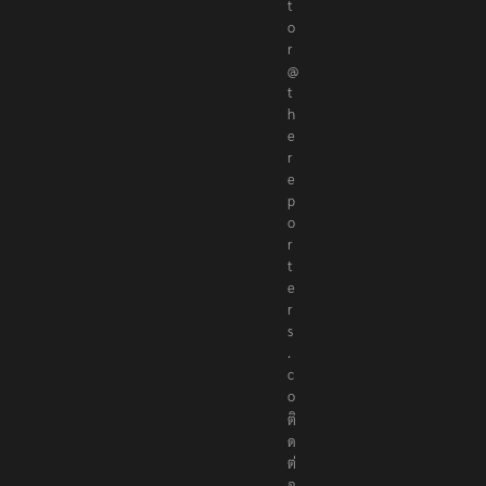
t
o
r
@
t
h
e
r
e
p
o
r
t
e
r
s
.
c
o
ติ
ด
ต่
อ