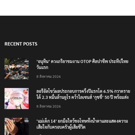
RECENT POSTS
‘อนุทิน’ ควงภริยาชมงาน OTOP ศิลปาชีพ ประทีปไทย
วันแรก
8 สิงหาคม 2026
ลอรีอัลโชว์ผลประกอบการครึ่งปีแรกโต 6.5% กวาดราย
ได้ 2.3 หมื่นล้านยูโร คว้าไลเซนส์ ‘กุชชี่’ 50 ปี พร้อมส่ง
4 แบรนด์ใหม่บุกตลาดไทย
8 สิงหาคม 2026
‘แม่เด็ก 14’ ยกมือไหว้ขอโทษทั้งน้ำตาและแสดงความ
เสียใจกับครอบครัวผู้เสียชีวิต