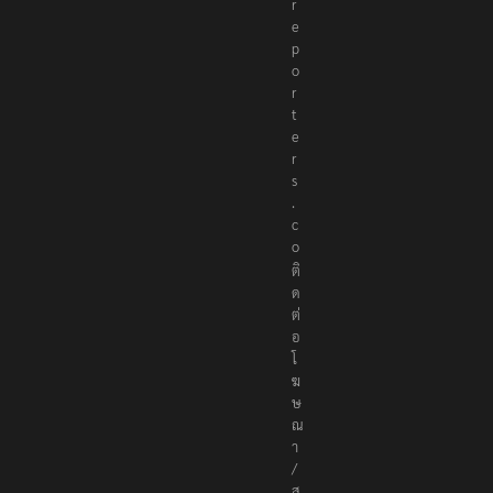
r
e
p
o
r
t
e
r
s
.
c
o
ติ
ด
ต่
อ
โ
ฆ
ษ
ณ
า
/
ส