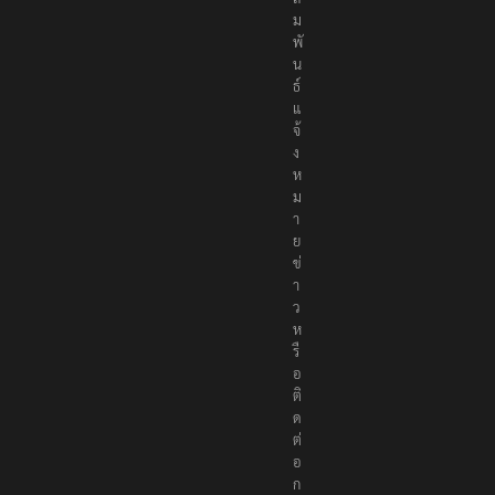
ม
พั
น
ธ์
แ
จ้
ง
ห
ม
า
ย
ข่
า
ว
ห
รื
อ
ติ
ด
ต่
อ
ก