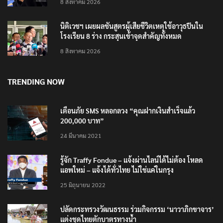
8 สิงหาคม 2026
นิติเวชฯ เผยผลชันสูตรผู้เสียชีวิตเหตุใช้อาวุธปืนใน
โรงเรียน 8 ร่าง กระสุนเข้าจุดสำคัญทั้งหมด
8 สิงหาคม 2026
TRENDING NOW
เตือนภัย SMS หลอกลวง “คุณฝากเงินสำเร็จแล้ว
200,000 บาท”
24 มีนาคม 2021
รู้จัก Traffy Fondue – แจ้งผ่านไลน์ได้ไม่ต้อง โหลด
แอพใหม่ – แจ้งได้ทั่วไทย ไม่ใช่แค่ในกรุง
25 มิถุนายน 2022
ปลัดกระทรวงวัฒนธรรม ร่วมกิจกรรม ‘นาวาภิกขาจาร’
แต่งชุดไทยตักบาตรทางน้ำ