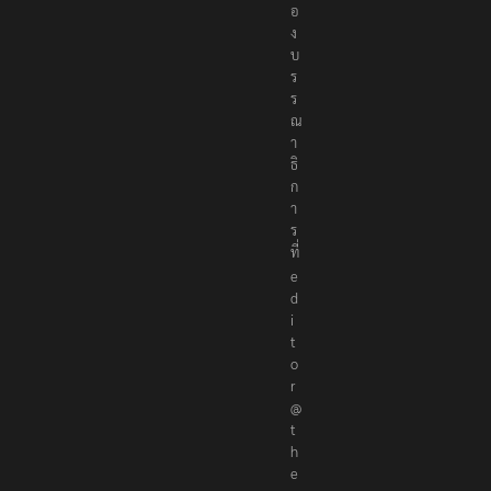
อ
ง
บ
ร
ร
ณ
า
ธิ
ก
า
ร
ที่
e
d
i
t
o
r
@
t
h
e