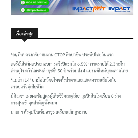
เรื่องล่าสุด
‘อนุทิน’ ควงภริยาชมงาน OTOP ศิลปาชีพ ประทีปไทยวันแรก
ลอรีอัลโชว์ผลประกอบการครึ่งปีแรกโต 6.5% กวาดรายได้ 2.3 หมื่น
ล้านยูโร คว้าไลเซนส์ ‘กุชชี่’ 50 ปี พร้อมส่ง 4 แบรนด์ใหม่บุกตลาดไทย
‘แม่เด็ก 14’ ยกมือไหว้ขอโทษทั้งน้ำตาและแสดงความเสียใจกับ
ครอบครัวผู้เสียชีวิต
นิติเวชฯ เผยผลชันสูตรผู้เสียชีวิตเหตุใช้อาวุธปืนในโรงเรียน 8 ร่าง
กระสุนเข้าจุดสำคัญทั้งหมด
นายกฯ สั่งคุมปืนเข้มอาวุธ เตรียมแก้กฎหมาย