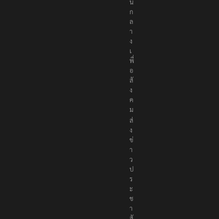
น
ก
ล
า
ง
เ
พื่
อ
สั
ง
ค
ม
ส่
ง
ข่
า
ว
ป
ร
ะ
ช
า
สั