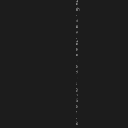
ที่
นำ
เ
ส
น
อ
เ
นื้
อ
ห
า
อ
ย่
า
ง
ถู
ก
ต้
อ
ง
เ
ป็