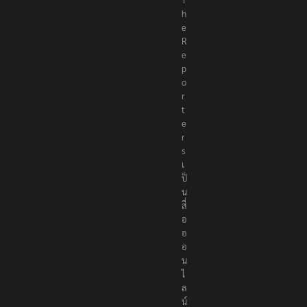
h
e
R
e
p
o
r
t
e
r
s
เ
ป็
น
สื่
อ
อ
อ
น
ไ
ล
น์