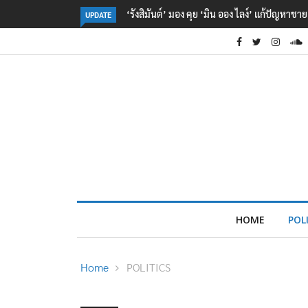
‘รังสิมันต์’ มอง คุย ‘มิน ออง ไลง์’ แก้ปัญหาช
UPDATE
HOME
POL
Home
POLITICS