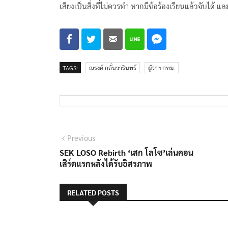
เสียงเป็นสิ่งที่ไม่ควรทำ หากมีข้อร้องเรียนแล้วจับได้ แ
TAGS:
ณรงค์ กลั่นวารินทร์
ผู้ว่าฯ กทม.
แนะแนว
Previous
Previous
post:
SEK LOSO Rebirth ‘เสก โลโซ’เล่นคอน
เรื่อง
เสิร์ตเเรกหลังได้รับอิสรภาพ
RELATED POSTS