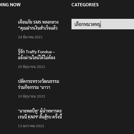
DING NOW
CATEGORIES
เตือนภัย SMS หลอกลวง
Categories
“คุณฝากเงินสำเร็จแล้ว
200,000 บาท”
24 มีนาคม 2021
รู้จัก Traffy Fondue –
แจ้งผ่านไลน์ได้ไม่ต้อง
โหลดแอพใหม่ – แจ้งได้
25 มิถุนายน 2022
ทั่วไทย ไม่ใช่แค่ในกรุง
ปลัดกระทรวงวัฒนธรรม
ร่วมกิจกรรม ‘นาวา
ภิกขาจาร’ แต่งชุดไทย
10 มิถุนายน 2023
ตักบาตรทางน้ำ
‘นายพลบีทู’ ผู้นำทหารคะ
เรนนี KNPP ลั่นสู้รบ ครั้งนี้
เป็นครั้งสุดท้าย ที่
13 มกราคม 2022
ประชาชนต้องชนะ