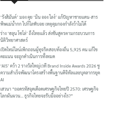
‘รังสิมันต์’ มอง คุย ‘มิน ออง ไลง์’ แก้ปัญหาชายแดน-สาร
พิษแม่น้ำกก ไปก็ไลฟ์บอย เหตุคุมกองกำลังว้าไม่ได้
ร่าง ‘ฮลุน โซโล่’ ถึงไทยแล้ว ส่งชันสูตรตามกระบวนการ
นิติวิทยาศาสตร์
เปิดไทม์ไลน์เพิกถอนผู้ทุจริตสอบท้องถิ่น 5,925 คน แก้ไข
คะแนน จะถูกดำเนินการทั้งหมด
‘AIS’ คว้า 2 รางวัลใหญ่เวที Brand Inside Awards 2026 ชู
ความสำเร็จพัฒนาโครงสร้างพื้นฐานดิจิทัลและบุคลากรยุค
AI
เสวนา “ถอดรหัสจุดเดือดเศรษฐกิจไทยปี 2570: เศรษฐกิจ
โลกผันผวน… ธุรกิจไทยจะรับมืออย่างไร?”