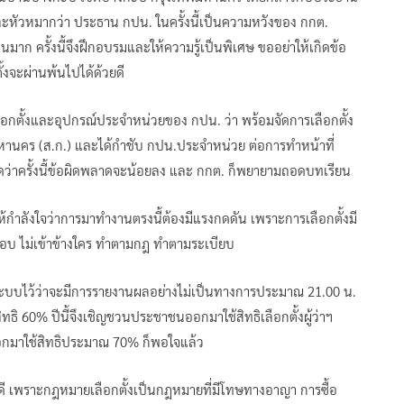
ะหัวหมากว่า ประธาน กปน. ในครั้งนี้เป็นความหวังของ กกต.
นมาก ครั้งนี้จึงฝึกอบรมและให้ความรู้เป็นพิเศษ ขออย่าให้เกิดข้อ
ั้งจะผ่านพ้นไปได้ด้วยดี
กตั้งและอุปกรณ์ประจำหน่วยของ กปน. ว่า พร้อมจัดการเลือกตั้ง
นคร (ส.ก.) และได้กําชับ กปน.ประจําหน่วย ต่อการทำหน้าที่
ว่าครั้งนี้ข้อผิดพลาดจะน้อยลง และ กกต. ก็พยายามถอดบทเรียน
้กําลังใจว่าการมาทำงานตรงนี้ต้องมีแรงกดดัน เพราะการเลือกตั้งมี
รอบ ไม่เข้าข้างใคร ทําตามกฎ ทําตามระเบียบ
ะบบไว้ว่าจะมีการรายงานผลอย่างไม่เป็นทางการประมาณ 21.00 น.
ิทธิ 60% ปีนี้จึงเชิญชวนประชาชนออกมาใช้สิทธิเลือกตั้งผู้ว่าฯ
อกมาใช้สิทธิประมาณ 70% ก็พอใจแล้ว
งดี เพราะกฎหมายเลือกตั้งเป็นกฎหมายที่มีโทษทางอาญา การซื้อ