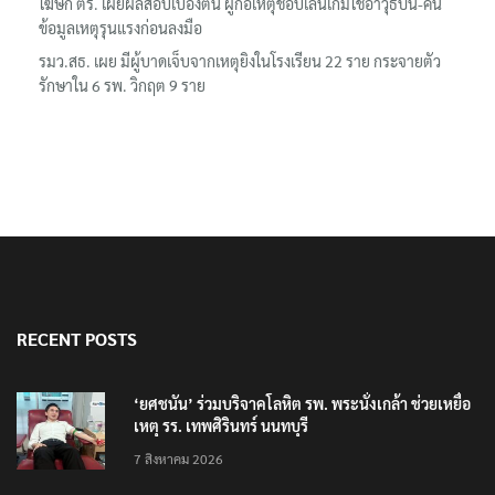
โฆษก ตร. เผยผลสอบเบื้องต้น ผู้ก่อเหตุชอบเล่นเกมใช้อาวุธปืน-ค้น
ข้อมูลเหตุรุนแรงก่อนลงมือ
รมว.สธ. เผย มีผู้บาดเจ็บจากเหตุยิงในโรงเรียน 22 ราย กระจายตัว
รักษาใน 6 รพ. วิกฤต 9 ราย
RECENT POSTS
‘ยศชนัน’ ร่วมบริจาคโลหิต รพ. พระนั่งเกล้า ช่วยเหยื่อ
เหตุ รร. เทพศิรินทร์ นนทบุรี
7 สิงหาคม 2026