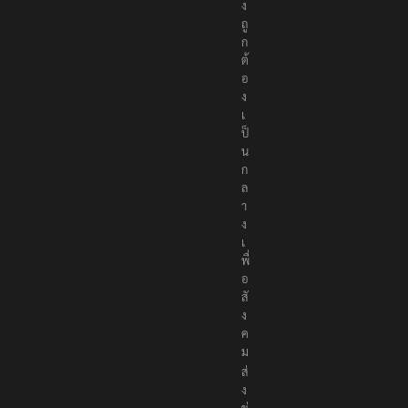
ง
ถู
ก
ต้
อ
ง
เ
ป็
น
ก
ล
า
ง
เ
พื่
อ
สั
ง
ค
ม
ส่
ง
ข่