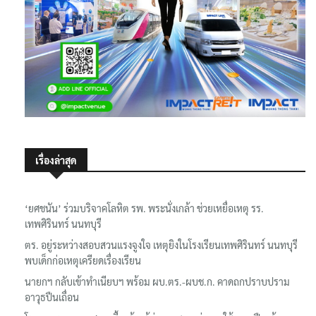
เรื่องล่าสุด
‘ยศชนัน’ ร่วมบริจาคโลหิต รพ. พระนั่งเกล้า ช่วยเหยื่อเหตุ รร.
เทพศิรินทร์ นนทบุรี
ตร. อยู่ระหว่างสอบสวนแรงจูงใจ เหตุยิงในโรงเรียนเทพศิรินทร์ นนทบุรี
พบเด็กก่อเหตุเครียดเรื่องเรียน
นายกฯ กลับเข้าทำเนียบฯ พร้อม ผบ.ตร.-ผบช.ก. คาดถกปราบปราม
อาวุธปืนเถื่อน