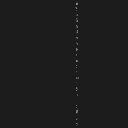
ห
รื
อ
ติ
ด
ต่
อ
ก
อ
ง
บ
ร
ร
ณ
า
ธิ
ก
า
ร
ที่
e
d