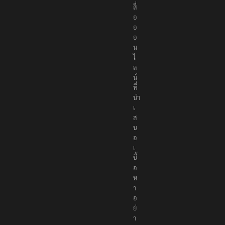
สื่
อ
อ
อ
น
ไ
ล
น์
ที่
นำ
เ
ส
น
อ
เ
นื้
อ
ห
า
อ
ย่
า