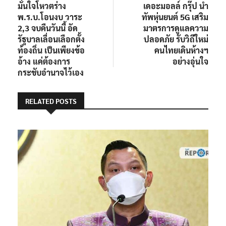
มั่นใจโหวตร่าง
เดอะมอลล์ กรุ๊ป นำ
พ.ร.บ.โอนงบ วาระ
ทัพหุ่นยนต์ 5G เสริม
2,3 จบคืนวันนี้ อัด
มาตรการดูแลความ
รัฐบาลเลื่อนเลือกตั้ง
ปลอดภัย รับวิถีใหม่
ท้องถิ่น เป็นเพียงข้อ
คนไทยเดินห้างฯ
อ้าง แค่ต้องการ
อย่างอุ่นใจ
กระชับอำนาจไว้เอง
RELATED POSTS