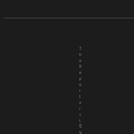
T
h
e
R
e
p
o
r
t
e
r
s
เ
ป็
น