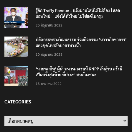
รู้จัก Traffy Fondue – แจ้งผ่านไลน์ได้ไม่ต้อง โหลด
แอพใหม่ – แจ้งได้ทั่วไทย ไม่ใช่แค่ในกรุง
25 มิถุนายน 2022
ปลัดกระทรวงวัฒนธรรม ร่วมกิจกรรม ‘นาวาภิกขาจาร’
แต่งชุดไทยตักบาตรทางน้ำ
10 มิถุนายน 2023
‘นายพลบีทู’ ผู้นำทหารคะเรนนี KNPP ลั่นสู้รบ ครั้งนี้
เป็นครั้งสุดท้าย ที่ประชาชนต้องชนะ
13 มกราคม 2022
CATEGORIES