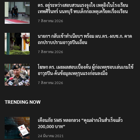
ตร. อยู่ระหว่างสอบสวนแรงจูงใจ เหตุยิงในโรงเรียน
เทพศิรินทร์ นนทบุรี พบเด็กก่อเหตุเครียดเรื่องเรียน
7 สิงหาคม 2026
นายกฯ กลับเข้าทำเนียบฯ พร้อม ผบ.ตร.-ผบช.ก. คาด
ถกปราบปรามอาวุธปืนเถื่อน
7 สิงหาคม 2026
โฆษก ตร. เผยผลสอบเบื้องต้น ผู้ก่อเหตุชอบเล่นเกมใช้
อาวุธปืน-ค้นข้อมูลเหตุรุนแรงก่อนลงมือ
7 สิงหาคม 2026
TRENDING NOW
เตือนภัย SMS หลอกลวง “คุณฝากเงินสำเร็จแล้ว
200,000 บาท”
24 มีนาคม 2021