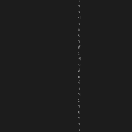
า
ว
ป
ร
ะ
ช
า
สั
ม
พั
น
ธ์
แ
จ้
ง
ห
ม
า
ย
ข่
า
ว