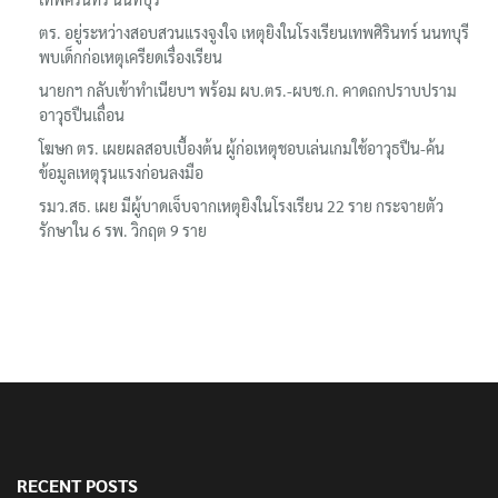
ตร. อยู่ระหว่างสอบสวนแรงจูงใจ เหตุยิงในโรงเรียนเทพศิรินทร์ นนทบุรี
พบเด็กก่อเหตุเครียดเรื่องเรียน
นายกฯ กลับเข้าทำเนียบฯ พร้อม ผบ.ตร.-ผบช.ก. คาดถกปราบปราม
อาวุธปืนเถื่อน
โฆษก ตร. เผยผลสอบเบื้องต้น ผู้ก่อเหตุชอบเล่นเกมใช้อาวุธปืน-ค้น
ข้อมูลเหตุรุนแรงก่อนลงมือ
รมว.สธ. เผย มีผู้บาดเจ็บจากเหตุยิงในโรงเรียน 22 ราย กระจายตัว
รักษาใน 6 รพ. วิกฤต 9 ราย
RECENT POSTS