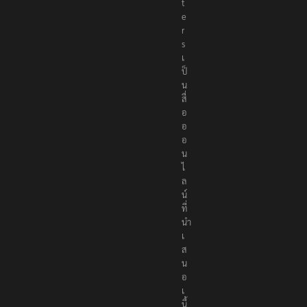
t
e
r
s
เ
ป็
น
สื่
อ
อ
อ
น
ไ
ล
น์
ที่
นำ
เ
ส
น
อ
เ
นื้