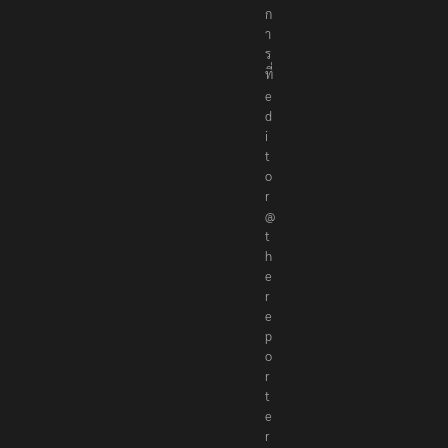
ก
า
ร
ที่
e
d
i
t
o
r
@
t
h
e
r
e
p
o
r
t
e
r