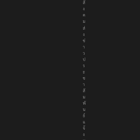
สั
ง
ค
ม
ส่
ง
ข่
า
ว
ป
ร
ะ
ช
า
สั
ม
พั
น
ธ์
แ
จ้
ง