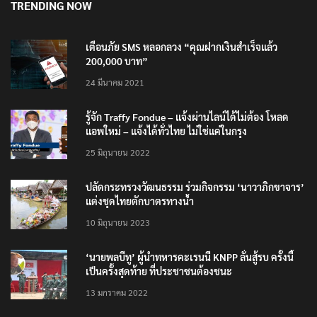
TRENDING NOW
เตือนภัย SMS หลอกลวง “คุณฝากเงินสำเร็จแล้ว
200,000 บาท”
24 มีนาคม 2021
รู้จัก Traffy Fondue – แจ้งผ่านไลน์ได้ไม่ต้อง โหลด
แอพใหม่ – แจ้งได้ทั่วไทย ไม่ใช่แค่ในกรุง
25 มิถุนายน 2022
ปลัดกระทรวงวัฒนธรรม ร่วมกิจกรรม ‘นาวาภิกขาจาร’
แต่งชุดไทยตักบาตรทางน้ำ
10 มิถุนายน 2023
‘นายพลบีทู’ ผู้นำทหารคะเรนนี KNPP ลั่นสู้รบ ครั้งนี้
เป็นครั้งสุดท้าย ที่ประชาชนต้องชนะ
13 มกราคม 2022