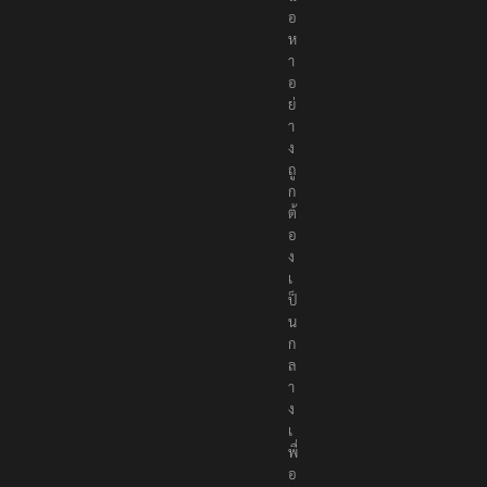
อ
ห
า
อ
ย่
า
ง
ถู
ก
ต้
อ
ง
เ
ป็
น
ก
ล
า
ง
เ
พื่
อ