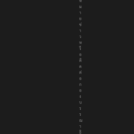
ห
ม
า
ย
ข่
า
ว
ห
รื
อ
ติ
ด
ต่
อ
ก
อ
ง
บ
ร
ร
ณ
า
ธิ