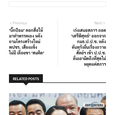
Previous
Next
‘บิ๊กป้อม’ ตอกสื่อให้
เร่งเสนอสภาฯ ถอด
มาทำพรรคเอง หลัง
‘เสรีพิศุทธ์’ ออกจาก
ถามโครงสร้างใหม่
กมธ.ป.ป.ช. หลัง
พปชร. เสียงเเข็ง
ดันทุรังยื่นเรื่องถวาย
ไม่มี เลื่อยขา ‘สมคิด’
สัตย์ฯ เข้า ป.ป.ช.
ลั่นเอาผิดถึงที่สุดไม่
หยุดแค่สภาฯ
RELATED POSTS