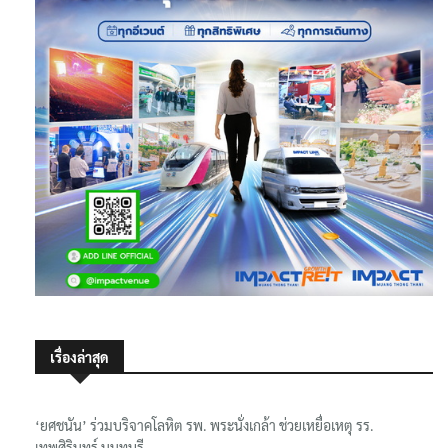
เรื่องล่าสุด
‘ยศชนัน’ ร่วมบริจาคโลหิต รพ. พระนั่งเกล้า ช่วยเหยื่อเหตุ รร.
เทพศิรินทร์ นนทบุรี