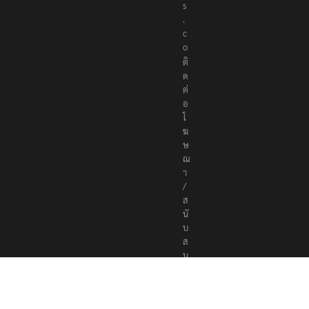
s
.
c
o
ติ
ด
ต่
อ
โ
ฆ
ษ
ณ
า
/
ส
นั
บ
ส
นุ
น
a
d