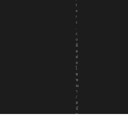
t
e
r
s
.
c
o
ติ
ด
ต่
อ
โ
ฆ
ษ
ณ
า
/
ส
นั
บ
ส
นุ