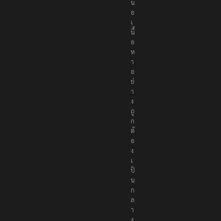
น
อ
เ
นื้
อ
ห
า
อ
ย่
า
ง
ถู
ก
ต้
อ
ง
เ
ป็
น
ก
ล
า
ง