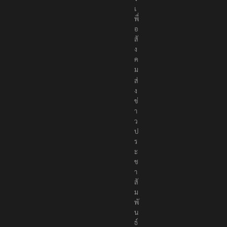
เ
พื่
อ
สั
ง
ค
ม
ส่
ง
ข่
า
ว
ป
ร
ะ
ช
า
สั
ม
พั
น
ธ์