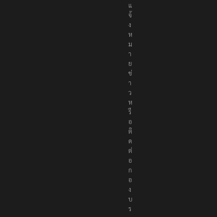
แ
จ้
ง
ห
ม
า
ย
ข่
า
ว
ห
รื
อ
ติ
ด
ต่
อ
ก
อ
ง
บ
ร