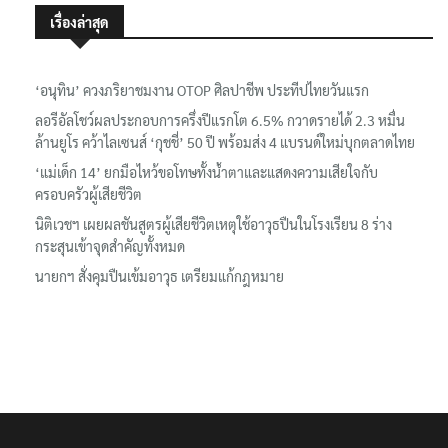
เรื่องล่าสุด
‘อนุทิน’ ควงภริยาชมงาน OTOP ศิลปาชีพ ประทีปไทยวันแรก
ลอรีอัลโชว์ผลประกอบการครึ่งปีแรกโต 6.5% กวาดรายได้ 2.3 หมื่น
ล้านยูโร คว้าไลเซนส์ ‘กุชชี่’ 50 ปี พร้อมส่ง 4 แบรนด์ใหม่บุกตลาดไทย
‘แม่เด็ก 14’ ยกมือไหว้ขอโทษทั้งน้ำตาและแสดงความเสียใจกับ
ครอบครัวผู้เสียชีวิต
นิติเวชฯ เผยผลชันสูตรผู้เสียชีวิตเหตุใช้อาวุธปืนในโรงเรียน 8 ร่าง
กระสุนเข้าจุดสำคัญทั้งหมด
นายกฯ สั่งคุมปืนเข้มอาวุธ เตรียมแก้กฎหมาย