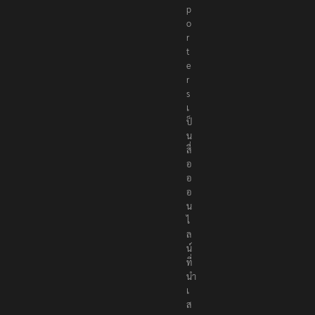
p
o
r
t
e
r
s
เ
ป็
น
สื่
อ
อ
อ
น
ไ
ล
น์
ที่
นำ
เ
ส