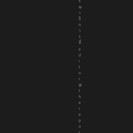
ร
ณ
า
ธิ
ก
า
ร
ที่
e
d
i
t
o
r
@
t
h
e
r
e
p
o
r