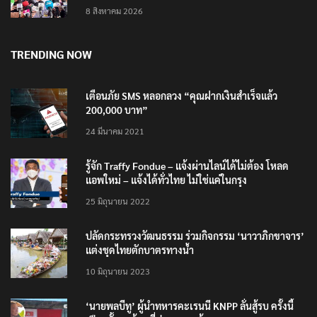
8 สิงหาคม 2026
TRENDING NOW
เตือนภัย SMS หลอกลวง “คุณฝากเงินสำเร็จแล้ว
200,000 บาท”
24 มีนาคม 2021
รู้จัก Traffy Fondue – แจ้งผ่านไลน์ได้ไม่ต้อง โหลด
แอพใหม่ – แจ้งได้ทั่วไทย ไม่ใช่แค่ในกรุง
25 มิถุนายน 2022
ปลัดกระทรวงวัฒนธรรม ร่วมกิจกรรม ‘นาวาภิกขาจาร’
แต่งชุดไทยตักบาตรทางน้ำ
10 มิถุนายน 2023
‘นายพลบีทู’ ผู้นำทหารคะเรนนี KNPP ลั่นสู้รบ ครั้งนี้