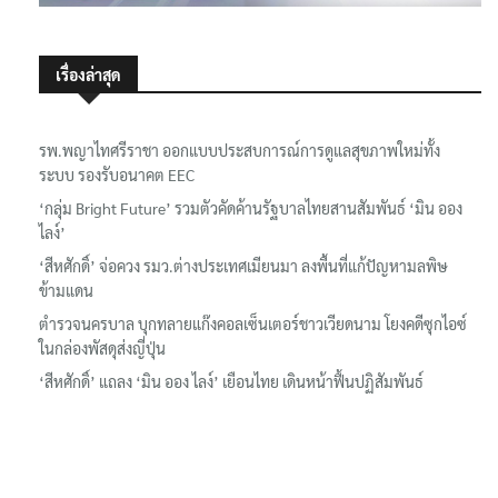
เรื่องล่าสุด
รพ.พญาไทศรีราชา ออกแบบประสบการณ์การดูแลสุขภาพใหม่ทั้ง
ระบบ รองรับอนาคต EEC
‘กลุ่ม Bright Future’ รวมตัวคัดค้านรัฐบาลไทยสานสัมพันธ์ ‘มิน ออง
ไลง์’
‘สีหศักดิ์’ จ่อควง รมว.ต่างประเทศเมียนมา ลงพื้นที่แก้ปัญหามลพิษ
ข้ามแดน
ตำรวจนครบาล บุกทลายแก๊งคอลเซ็นเตอร์ชาวเวียดนาม โยงคดีซุกไอซ์
ในกล่องพัสดุส่งญี่ปุ่น
‘สีหศักดิ์’ แถลง ‘มิน ออง ไลง์’ เยือนไทย เดินหน้าฟื้นปฏิสัมพันธ์