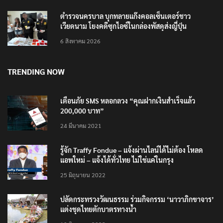
ตำรวจนครบาล บุกทลายแก๊งคอลเซ็นเตอร์ชาว
เวียดนาม โยงคดีซุกไอซ์ในกล่องพัสดุส่งญี่ปุ่น
6 สิงหาคม 2026
TRENDING NOW
เตือนภัย SMS หลอกลวง “คุณฝากเงินสำเร็จแล้ว
200,000 บาท”
24 มีนาคม 2021
รู้จัก Traffy Fondue – แจ้งผ่านไลน์ได้ไม่ต้อง โหลด
แอพใหม่ – แจ้งได้ทั่วไทย ไม่ใช่แค่ในกรุง
25 มิถุนายน 2022
ปลัดกระทรวงวัฒนธรรม ร่วมกิจกรรม ‘นาวาภิกขาจาร’
แต่งชุดไทยตักบาตรทางน้ำ