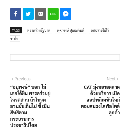
TAGS:
พรรคร่วมรัฐบาล
พุฒิพงษ์ ปุณณกันต์
อภิปรายไม่ไว้
วางใจ
Previous
Next
“อนุพงษ์” บอก ไม่
CAT มุ่งขยายตลาด
เคยได้ยิน พรรคร่วมขู่
ด้วยบริการ เปิด
โหวตสวน ถ้าโหวต
แอปพลิเคชันใหม่
สวนมันเกินไป ชี้ เป็น
ตอบสนองไลฟ์สไตล์
สิทธิตาม
ลูกค้า
กระบวนการ
ประชาธิปไตย