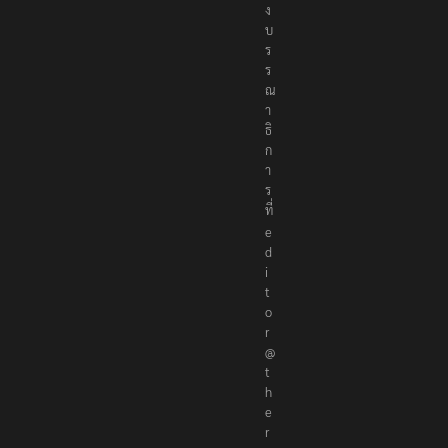
ง
บ
ร
ร
ณ
า
ธิ
ก
า
ร
ที่
e
d
i
t
o
r
@
t
h
e
r