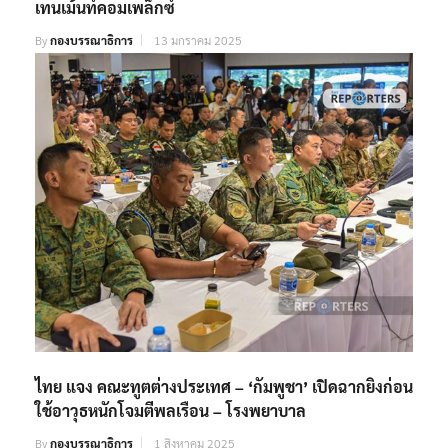
เทนเม้นท์คอมเพล็กซ์
By
กองบรรณาธิการ
13 มกราคม 2025
ไทย แจง คณะทูตต่างประเทศ – ‘กัมพูชา’ เปิดฉากยิงก่อน
ใช้อาวุธหนักโจมตีพลเรือน – โรงพยาบาล
By
กองบรรณาธิการ
1 สิงหาคม 2025