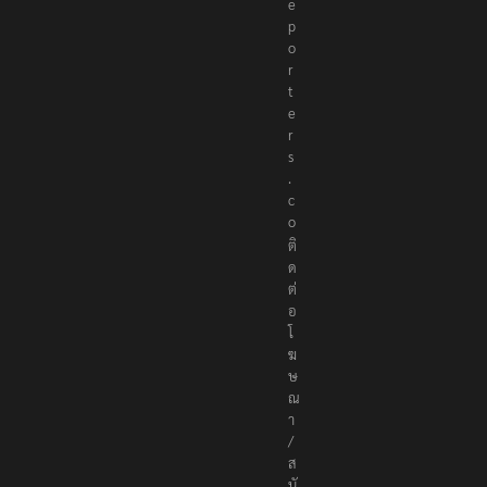
e
p
o
r
t
e
r
s
.
c
o
ติ
ด
ต่
อ
โ
ฆ
ษ
ณ
า
/
ส
นั