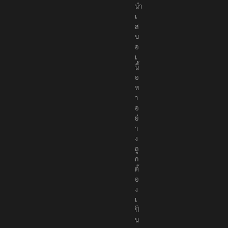
นำ
เ
ส
น
อ
เ
นื้
อ
ห
า
อ
ย่
า
ง
ถู
ก
ต้
อ
ง
เ
ป็
น