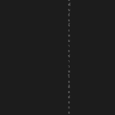
พั
น
ธ์
แ
จ้
ง
ห
ม
า
ย
ข่
า
ว
ห
รื
อ
ติ
ด
ต่
อ
ก
อ