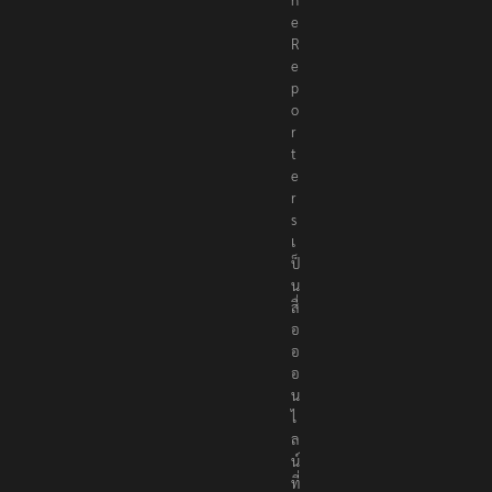
e
R
e
p
o
r
t
e
r
s
เ
ป็
น
สื่
อ
อ
อ
น
ไ
ล
น์
ที่