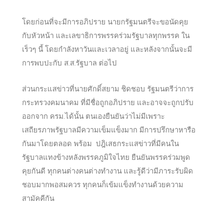
โดยก่อนที่จะมีการอภิปราย นายกรัฐมนตรีจะขอนัดคุย
กับหัวหน้า และเลขาธิการพรรคร่วมรัฐบาลทุกพรรค ใน
เร็วๆ นี้ โดยกำลังหาวันและเวลาอยู่ และหลังจากนั้นจะมี
การพบปะกับ ส.ส.รัฐบาล ต่อไป
ส่วนกระแสข่าวที่นายศักดิ์สยาม ชิดชอบ รัฐมนตรีว่าการ
กระทรวงคมนาคม ที่มีชื่อถูกอภิปราย และอาจจะถูกปรับ
ออกจาก ครม.ได้นั้น ตนเองยืนยันว่าไม่มีเพราะ
เสถียรภาพรัฐบาลมีความเข็มแข็งมาก มีการปรึกษาหารือ
กันมาโดยตลอด พร้อม ปฎิเสธกระแสข่าวที่มีคนใน
รัฐบาลแทงข้างหลังพรรคภูมิใจไทย ยืนยันพรรคร่วมพูด
คุยกันดี ทุกคนต่างคนต่างทำงาน และรู้ดีว่ามีภาระรับผิด
ชอบมากพอสมควร ทุกคนก็เข้มแข็งทำงานด้วยความ
สามัคคีกัน