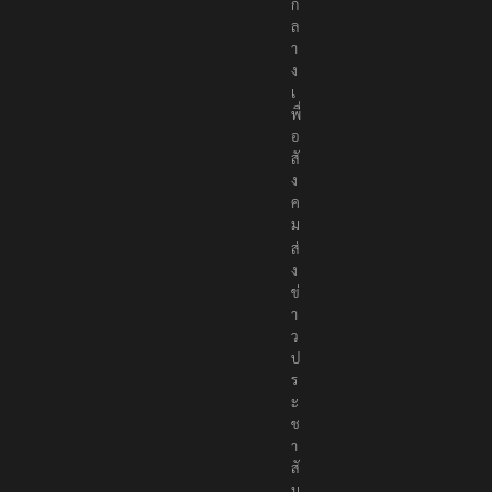
ก
ล
า
ง
เ
พื่
อ
สั
ง
ค
ม
ส่
ง
ข่
า
ว
ป
ร
ะ
ช
า
สั
ม