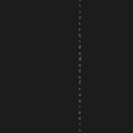
า
ว
ป
ร
ะ
ช
า
สั
ม
พั
น
ธ์
แ
จ้
ง
ห
ม
า
ย
ข่
า
ว