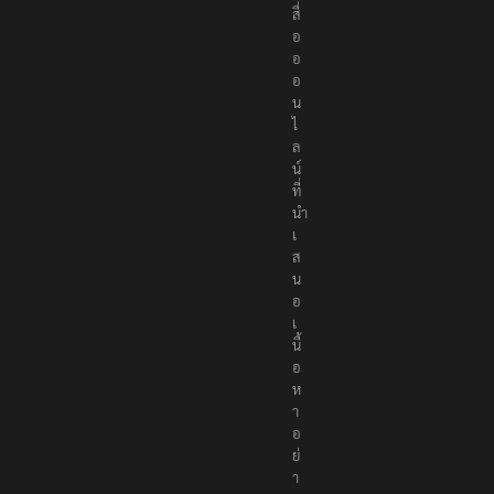
สื่
อ
อ
อ
น
ไ
ล
น์
ที่
นำ
เ
ส
น
อ
เ
นื้
อ
ห
า
อ
ย่
า