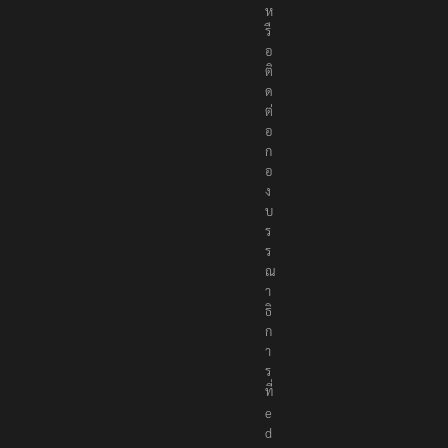
ห
รื
อ
ติ
ด
ต่
อ
ก
อ
ง
บ
ร
ร
ณ
า
ธิ
ก
า
ร
ที่
e
d