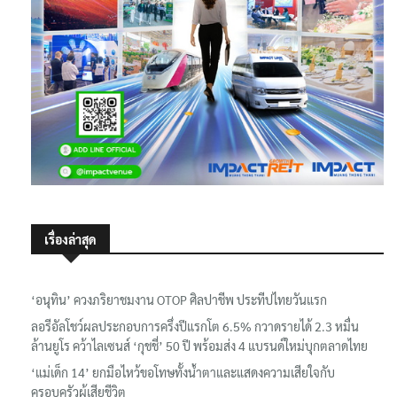
เรื่องล่าสุด
‘อนุทิน’ ควงภริยาชมงาน OTOP ศิลปาชีพ ประทีปไทยวันแรก
ลอรีอัลโชว์ผลประกอบการครึ่งปีแรกโต 6.5% กวาดรายได้ 2.3 หมื่น
ล้านยูโร คว้าไลเซนส์ ‘กุชชี่’ 50 ปี พร้อมส่ง 4 แบรนด์ใหม่บุกตลาดไทย
‘แม่เด็ก 14’ ยกมือไหว้ขอโทษทั้งน้ำตาและแสดงความเสียใจกับ
ครอบครัวผู้เสียชีวิต