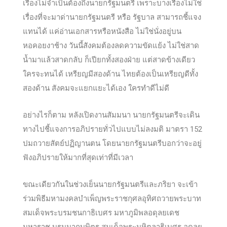
เรื่องไม่จำเป็นต้องถึงนายกรัฐมนตรี เพราะบางเรื่องไม่ใช่
เรื่องที่จะมาด่านายกรัฐมนตรี หรือ รัฐบาล สามารถชี้แจง
แทนได้ แค่อ่านเอกสารหรือหนังสือ ไม่ใช่นั่งอยู่บน
หอคอยงาช้าง วันนี้สังคมต้องลดความขัดแย้ง ไม่ใช่สาด
น้ำมาแล้วสาดกลับ ก็เปียกทั้งสองฝ่าย แต่สาดข้างเดียว
ใครจะทนได้ เหรียญมีสองด้าน ไทยต้องเป็นเหรียญดีทั้ง
สองด้าน สังคมจะแยกแยะได้เอง ใครทำดีไม่ดี
อย่างไรก็ตาม หลังเปิดงานสัมมนา นายกรัฐมนตรีจะเดิน
ทางไปชี้แจงการอภิปรายทั่วไปแบบไม่ลงมติ มาตรา 152
ปมถวายสัตย์ปฏิญานตน โดยนายกรัฐมนตรีบอกว่าจะอยู่
ฟังอภิปรายให้มากที่สุดเท่าที่มีเวลา
ขณะเดียวกันในช่วงเย็นนายกรัฐมนตรีและภริยา จะเข้า
ร่วมพิธีมหามงคลบำเพ็ญพระราชกุศลอุทิศถวายพระบาท
สมเด็จพระบรมชนกาธิเบศร มหาภูมิพลอดุลยเดช
มหาราช บรมนาถบพิตร สมเด็จพระมหิตลาธิเบศร อดุลย