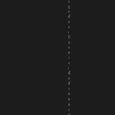
ง
ถู
ก
ต้
อ
ง
เ
ป็
น
ก
ล
า
ง
เ
พื่
อ
สั
ง
ค
ม
ส่
ง
ข่