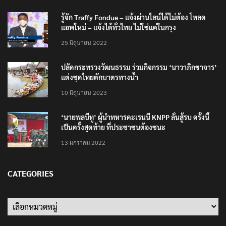
รู้จัก Traffy Fondue – แจ้งผ่านไลน์ได้ไม่ต้อง โหลด
แอพใหม่ – แจ้งได้ทั่วไทย ไม่ใช่แค่ในกรุง
25 มิถุนายน 2022
ปลัดกระทรวงวัฒนธรรม ร่วมกิจกรรม ‘นาวาภิกขาจาร’
แต่งชุดไทยตักบาตรทางน้ำ
10 มิถุนายน 2023
‘นายพลบีทู’ ผู้นำทหารคะเรนนี KNPP ลั่นสู้รบ ครั้งนี้
เป็นครั้งสุดท้าย ที่ประชาชนต้องชนะ
13 มกราคม 2022
CATEGORIES