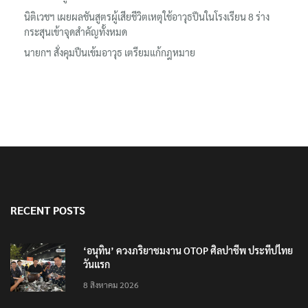
นิติเวชฯ เผยผลชันสูตรผู้เสียชีวิตเหตุใช้อาวุธปืนในโรงเรียน 8 ร่าง
กระสุนเข้าจุดสำคัญทั้งหมด
นายกฯ สั่งคุมปืนเข้มอาวุธ เตรียมแก้กฎหมาย
RECENT POSTS
‘อนุทิน’ ควงภริยาชมงาน OTOP ศิลปาชีพ ประทีปไทย
วันแรก
8 สิงหาคม 2026