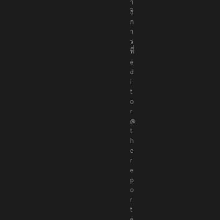
า
ธิ
ก
า
ร
ที่
e
d
i
t
o
r
@
t
h
e
r
e
p
o
r
t
e