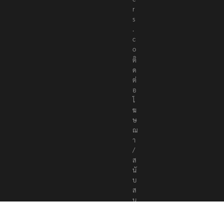
r
s
.
c
o
ติ
ด
ต่
อ
โ
ฆ
ษ
ณ
า
/
ส
นั
บ
ส
นุ
น
a