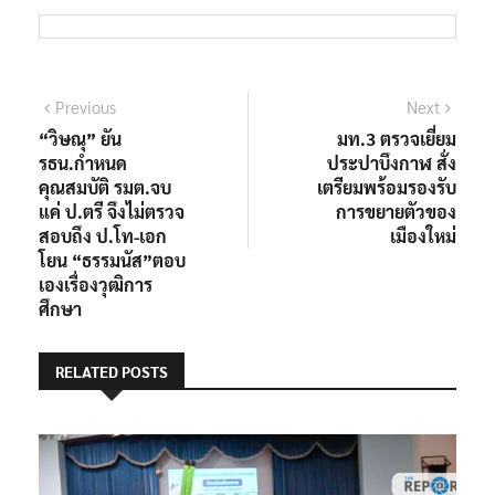
Previous
Next
“วิษณุ” ยัน
มท.3 ตรวจเยี่ยม
รธน.กำหนด
ประปาบึงกาฬ สั่ง
คุณสมบัติ รมต.จบ
เตรียมพร้อมรองรับ
แค่ ป.ตรี จึงไม่ตรวจ
การขยายตัวของ
สอบถึง ป.โท-เอก
เมืองใหม่
โยน “ธรรมนัส”ตอบ
เองเรื่องวุฒิการ
ศึกษา
RELATED POSTS