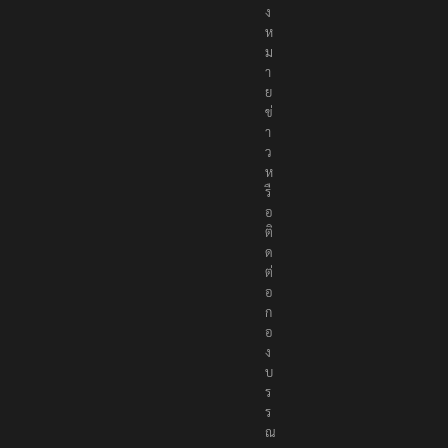
ง
ห
ม
า
ย
ข่
า
ว
ห
รื
อ
ติ
ด
ต่
อ
ก
อ
ง
บ
ร
ร
ณ