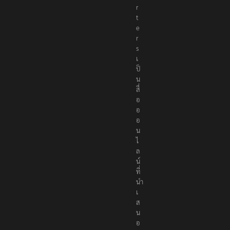
r
t
e
r
s
เ
ป็
น
สื่
อ
อ
อ
น
ไ
ล
น์
ที่
นำ
เ
ส
น
อ