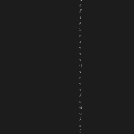
อ
สั
ง
ค
ม
ส่
ง
ข่
า
ว
ป
ร
ะ
ช
า
สั
ม
พั
น
ธ์
แ
จ้