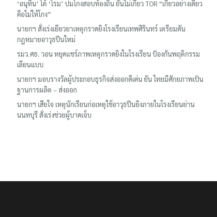
‘อนุทิน’ โต้ ‘โรม’ ปมโกงสอบท้องถิ่น ยันไม่เกี่ยว TOR “เกี่ยวอย่างเดียว
คือไม่ให้โกง”
นายกฯ สั่งเร่งเยียวยาเหตุกราดยิงโรงเรียนเทพศิรินทร์ เตรียมดัน
กฎหมายอาวุธปืนใหม่
รมว.ศธ. วอน หยุดแชร์ภาพเหตุกราดยิงในโรงเรียน ป้องกันพฤติกรรม
เลียนแบบ
นายกฯ มอบรางวัลผู้ประกอบธุรกิจส่งออกดีเด่น ยัน ไทยมีศักยภาพเป็น
ฐานการผลิต – ส่งออก
นายกฯ เสียใจ เหตุนักเรียนก่อเหตุใช้อาวุธปืนยิงภายในโรงเรียนย่าน
นนทบุรี สั่งเร่งช่วยผู้บาดเจ็บ