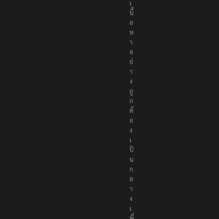
เ
นื้
อ
ห
า
อ
ย่
า
ง
ถู
ก
ต้
อ
ง
เ
ป็
น
ก
ล
า
ง
เ
พื่