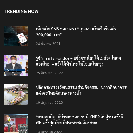
TRENDING NOW
เตือนภัย SMS หลอกลวง “คุณฝากเงินสำเร็จแล้ว
200,000 บาท”
24 มีนาคม 2021
รู้จัก Traffy Fondue – แจ้งผ่านไลน์ได้ไม่ต้อง โหลด
แอพใหม่ – แจ้งได้ทั่วไทย ไม่ใช่แค่ในกรุง
25 มิถุนายน 2022
ปลัดกระทรวงวัฒนธรรม ร่วมกิจกรรม ‘นาวาภิกขาจาร’
แต่งชุดไทยตักบาตรทางน้ำ
10 มิถุนายน 2023
‘นายพลบีทู’ ผู้นำทหารคะเรนนี KNPP ลั่นสู้รบ ครั้งนี้
เป็นครั้งสุดท้าย ที่ประชาชนต้องชนะ
13 มกราคม 2022