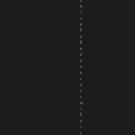
ข่
า
ว
ห
รื
อ
ติ
ด
ต่
อ
ก
อ
ง
บ
ร
ร
ณ
า
ธิ
ก
า
ร
ที่