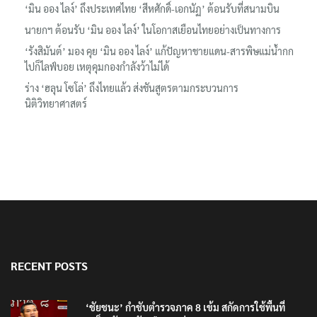
นายกฯ ต้อนรับ ‘มิน ออง ไลง์’ ในโอกาสเยือนไทยอย่างเป็นทางการ
‘รังสิมันต์’ มอง คุย ‘มิน ออง ไลง์’ แก้ปัญหาชายแดน-สารพิษแม่น้ำกก
ไปก็ไลฟ์บอย เหตุคุมกองกำลังว้าไม่ได้
ร่าง ‘ฮลุน โซโล่’ ถึงไทยแล้ว ส่งชันสูตรตามกระบวนการ
นิติวิทยาศาสตร์
RECENT POSTS
‘ชัยชนะ’ กำชับตำรวจภาค 8 เข้ม สกัดการใช้พื้นที่
ภูเก็ต-อันดามันเป็นฐานก่ออาชญากรรม