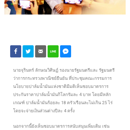
นายจุรินทร์ ลักษณวิศิษฏ์ รองนายรัฐมนตรีและ รัฐมนตรี
ว่าการกระทรวงพาณิชย์ยืนยัน ที่ประชุมคณะกรรมการ
นโยบายปาล์มน้ำมันแห่งชาติมีมติเห็นชอบมาตรการ
ประกันราคาปาล์มน้ำมันกิโลกรัมละ 4 บาท โดยมีหลัก
เกณฑ์ ปาล์มน้ำมันร้อยละ 18 ครัวเรือนละไม่เกิน 25 ไร่
โดยจะจ่ายเงินส่วนต่างปีละ 4 ครั้ง
นอกจากนี้ยังเห็นชอบมาตรการสนับสนุนเพิ่มเติม เช่น
การให้ใช้น้ำมันดีเซลบี10 ภาคบังคับก่อนสิ้นปีนี้ การนำ