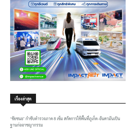
เรื่องล่าสุด
‘ชัยชนะ’ กำชับตำรวจภาค 8 เข้ม สกัดการใช้พื้นที่ภูเก็ต-อันดามันเป็น
ฐานก่ออาชญากรรม
‘มิน ออง ไลง์’ ถึงประเทศไทย ‘สีหศักดิ์-เอกนัฏ’ ต้อนรับที่สนามบิน