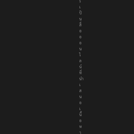
เ
ป็
น
สื่
อ
อ
อ
น
ไ
ล
น์
ที่
นำ
เ
ส
น
อ
เ
นื้
อ
ห
า
อ