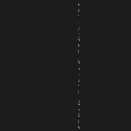
ย่
า
ง
ถู
ก
ต้
อ
ง
เ
ป็
น
ก
ล
า
ง
เ
พื่
อ
สั
ง
ค
ม