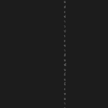
ส่
ง
ข่
า
ว
ป
ร
ะ
ช
า
สั
ม
พั
น
ธ์
แ
จ้
ง
ห
ม
า
ย