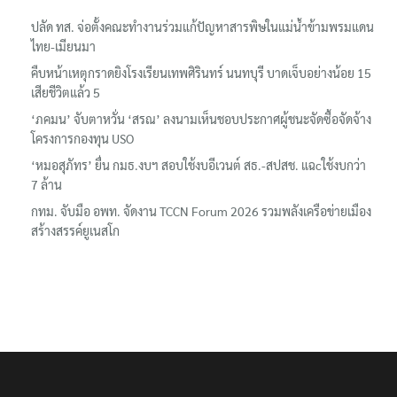
ปลัด ทส. จ่อตั้งคณะทำงานร่วมแก้ปัญหาสารพิษในแม่น้ำข้ามพรมแดน
ไทย-เมียนมา
คืบหน้าเหตุกราดยิงโรงเรียนเทพศิรินทร์ นนทบุรี บาดเจ็บอย่างน้อย 15
เสียชีวิตแล้ว 5
‘ภคมน’ จับตาหวั่น ‘สรณ’ ลงนามเห็นชอบประกาศผู้ชนะจัดซื้อจัดจ้าง
โครงการกองทุน USO
‘หมอสุภัทร’ ยื่น กมธ.งบฯ สอบใช้งบอีเวนต์ สธ.-สปสช. แฉcใช้งบกว่า
7 ล้าน
กทม. จับมือ อพท. จัดงาน TCCN Forum 2026 รวมพลังเครือข่ายเมือง
สร้างสรรค์ยูเนสโก