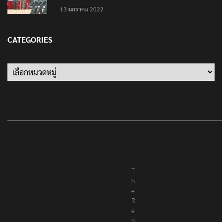
13 มกราคม 2022
CATEGORIES
Categories
T
h
e
R
e
p