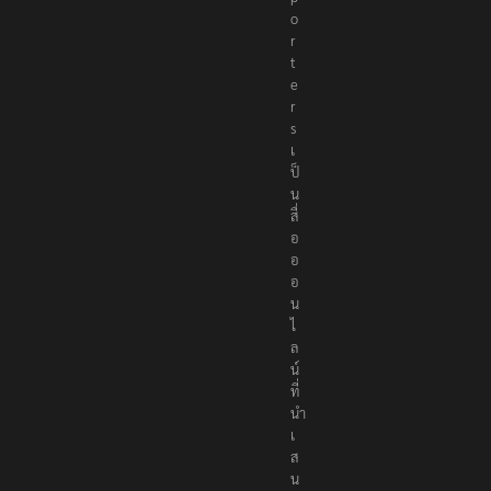
o
r
t
e
r
s
เ
ป็
น
สื่
อ
อ
อ
น
ไ
ล
น์
ที่
นำ
เ
ส
น