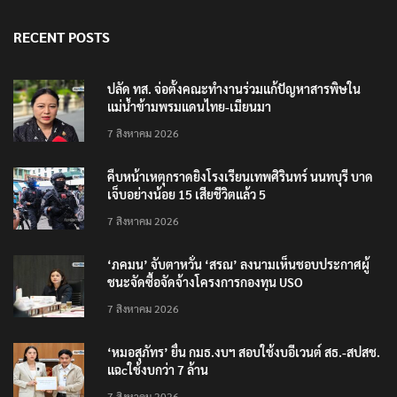
RECENT POSTS
ปลัด ทส. จ่อตั้งคณะทำงานร่วมแก้ปัญหาสารพิษใน
แม่น้ำข้ามพรมแดนไทย-เมียนมา
7 สิงหาคม 2026
คืบหน้าเหตุกราดยิงโรงเรียนเทพศิรินทร์ นนทบุรี บาด
เจ็บอย่างน้อย 15 เสียชีวิตแล้ว 5
7 สิงหาคม 2026
‘ภคมน’ จับตาหวั่น ‘สรณ’ ลงนามเห็นชอบประกาศผู้
ชนะจัดซื้อจัดจ้างโครงการกองทุน USO
7 สิงหาคม 2026
‘หมอสุภัทร’ ยื่น กมธ.งบฯ สอบใช้งบอีเวนต์ สธ.-สปสช.
แฉcใช้งบกว่า 7 ล้าน
7 สิงหาคม 2026