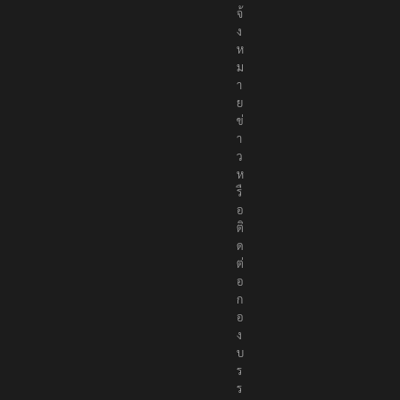
จ้
ง
ห
ม
า
ย
ข่
า
ว
ห
รื
อ
ติ
ด
ต่
อ
ก
อ
ง
บ
ร
ร