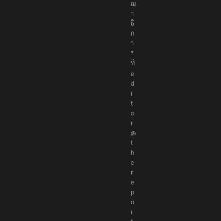
ณ
า
ธิ
ก
า
ร
ที่
e
d
i
t
o
r
@
t
h
e
r
e
p
o
r