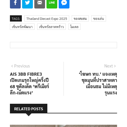
TAGS:
Thailand Diecast Expo 2025
ของสะสม
ของเล่น
เซ็นทรัลพัฒนา
เซ็นทรัลลาดพร้าว
โมเดล
แนะแนว
Previous
Next
Previous
Next
post:
post:
AIS 3BB FIBRE3
‘โฆษก ทบ.’ แจงเหตุ
เรื่อง
เปิดเกมรุกใหญ่ครึ่งปี
ชุลมุนที่ปราสาทตา
68 ชูดีลเด็ด ‘พรีเมียร์
เมือนธม ไม่มีเหตุ
ลีก-เน็ตแรง’
รุนแรง
RELATED POSTS