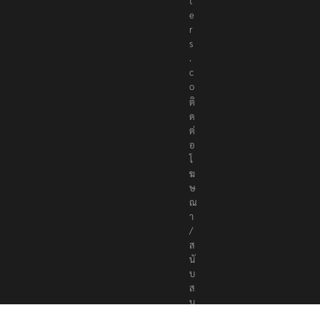
t
e
r
s
.
c
o
ติ
ด
ต่
อ
โ
ฆ
ษ
ณ
า
/
ส
นั
บ
ส
นุ
น