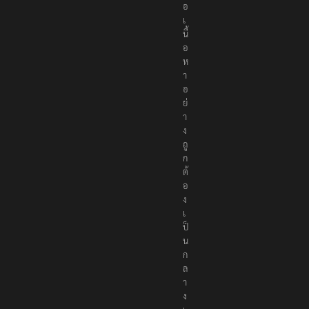
อ
เ
นื้
อ
ห
า
อ
ย่
า
ง
ถู
ก
ต้
อ
ง
เ
ป็
น
ก
ล
า
ง