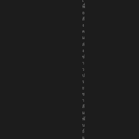
เ
พื่
อ
สั
ง
ค
ม
ส่
ง
ข่
า
ว
ป
ร
ะ
ช
า
สั
ม
พั
น
ธ์
แ