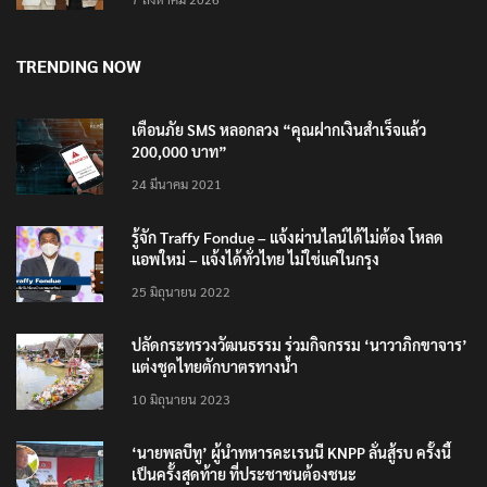
TRENDING NOW
เตือนภัย SMS หลอกลวง “คุณฝากเงินสำเร็จแล้ว
200,000 บาท”
24 มีนาคม 2021
รู้จัก Traffy Fondue – แจ้งผ่านไลน์ได้ไม่ต้อง โหลด
แอพใหม่ – แจ้งได้ทั่วไทย ไม่ใช่แค่ในกรุง
25 มิถุนายน 2022
ปลัดกระทรวงวัฒนธรรม ร่วมกิจกรรม ‘นาวาภิกขาจาร’
แต่งชุดไทยตักบาตรทางน้ำ
10 มิถุนายน 2023
‘นายพลบีทู’ ผู้นำทหารคะเรนนี KNPP ลั่นสู้รบ ครั้งนี้
เป็นครั้งสุดท้าย ที่ประชาชนต้องชนะ