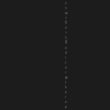
ร
ร
ณ
า
ธิ
ก
า
ร
ที่
e
d
i
t
o
r
@
t
h
e
r
e
p