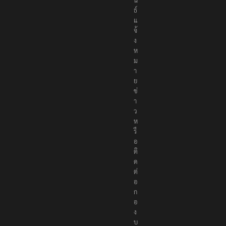
ธ์
แ
จ้
ง
ห
ม
า
ย
ข่
า
ว
ห
รื
อ
ติ
ด
ต่
อ
ก
อ
ง
บ