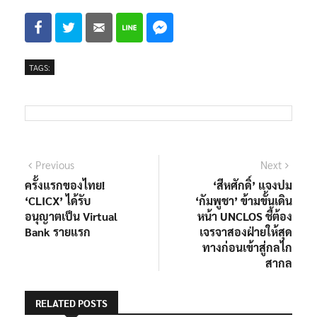
TAGS:
แนะแนว
Previous
Next
Previous
Next
post:
post:
ครั้งแรกของไทย!
‘สีหศักดิ์’ แจงปม
เรื่อง
‘CLICX’ ได้รับ
‘กัมพูชา’ ข้ามขั้นเดิน
อนุญาตเป็น Virtual
หน้า UNCLOS ชี้ต้อง
Bank รายแรก
เจรจาสองฝ่ายให้สุด
ทางก่อนเข้าสู่กลไก
สากล
RELATED POSTS