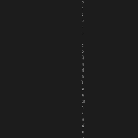
o
r
t
e
r
s
.
c
o
ติ
ด
ต่
อ
โ
ฆ
ษ
ณ
า
/
ส
นั
บ
ส