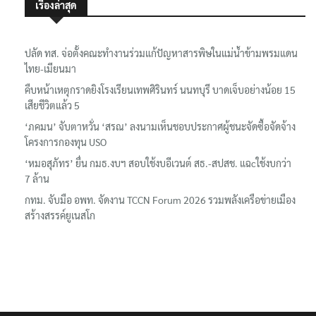
เรื่องล่าสุด
ปลัด ทส. จ่อตั้งคณะทำงานร่วมแก้ปัญหาสารพิษในแม่น้ำข้ามพรมแดน
ไทย-เมียนมา
คืบหน้าเหตุกราดยิงโรงเรียนเทพศิรินทร์ นนทบุรี บาดเจ็บอย่างน้อย 15
เสียชีวิตแล้ว 5
‘ภคมน’ จับตาหวั่น ‘สรณ’ ลงนามเห็นชอบประกาศผู้ชนะจัดซื้อจัดจ้าง
โครงการกองทุน USO
‘หมอสุภัทร’ ยื่น กมธ.งบฯ สอบใช้งบอีเวนต์ สธ.-สปสช. แฉcใช้งบกว่า
7 ล้าน
กทม. จับมือ อพท. จัดงาน TCCN Forum 2026 รวมพลังเครือข่ายเมือง
สร้างสรรค์ยูเนสโก