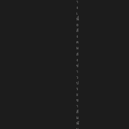
า
ง
เ
พื่
อ
สั
ง
ค
ม
ส่
ง
ข่
า
ว
ป
ร
ะ
ช
า
สั
ม
พั
น