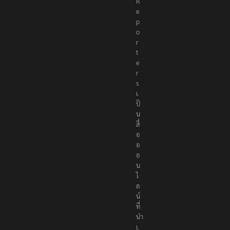
R
e
p
o
r
t
e
r
s
เ
ป็
น
สื่
อ
อ
อ
น
ไ
ล
น์
ที่
นำ
เ