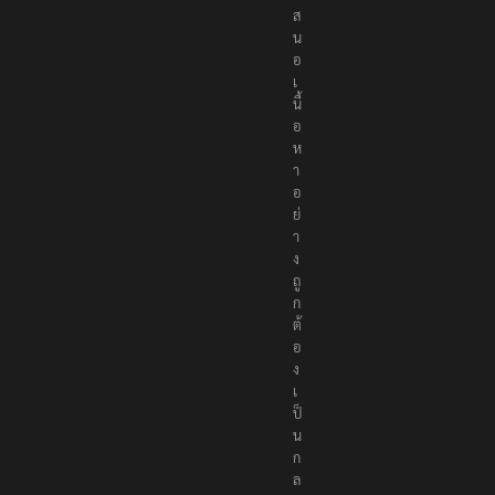
ส
น
อ
เ
นื้
อ
ห
า
อ
ย่
า
ง
ถู
ก
ต้
อ
ง
เ
ป็
น
ก
ล