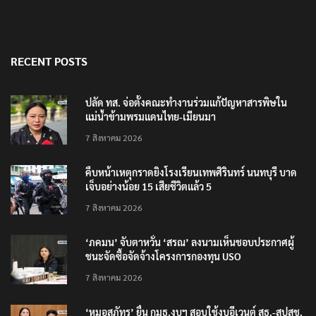
RECENT POSTS
ปลัด ทส. จ่อตั้งคณะทำงานร่วมแก้ปัญหาสารพิษใน
แม่น้ำข้ามพรมแดนไทย-เมียนมา
7 สิงหาคม 2026
คืบหน้าเหตุกราดยิงโรงเรียนเทพศิรินทร์ นนทบุรี บาด
เจ็บอย่างน้อย 15 เสียชีวิตแล้ว 5
7 สิงหาคม 2026
‘ภคมน’ จับตาหวั่น ‘สรณ’ ลงนามเห็นชอบประกาศผู้
ชนะจัดซื้อจัดจ้างโครงการกองทุน USO
7 สิงหาคม 2026
‘หมอสุภัทร’ ยื่น กมธ.งบฯ สอบใช้งบอีเวนต์ สธ.-สปสช.