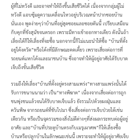
ผู้ที่ไม่หวังดี และอาจทำให้ถึงขึ้นเสียชีวิตได้ เนื่องจากกลุ่มผู้ไม่
หวังดี แอบซุ้มดูความเคลื่อนไหวอยู่บริเวณหน้าปากซอยบ้าน
นั่นเอง พูดง่ายๆว่าบ้านที่อยู่สุดซอยและซอยตันนี้ เปรียบเสมือน
กับคุกที่ขังสุนัขจนตรอก เพราะมีทางเข้าออกทางเดียว ดังนั้นถ้า
เลี่ยงได้ก็ให้เลี่ยงที่จะซื้อ นอกจากนี้ก็ไม่แนะนำให้ซื้อ “บ้านที่ตั้ง
อยู่โค้งตวัด”หรือโค้งที่มีลักษณะคดเคี้ยว เพราะเสี่ยงต่อการที่
รถยนต์แหกโค้งและมาชนบ้าน ซึ่งอาจทำให้ผู้อยู่อาศัยได้รับบาด
เจ็บถึงขั้นเสียชีวิต
รวมถึงให้เลี่ยง“บ้านที่ตั้งอยู่ตรงสามแพร่ง”ทางสามแพร่งนั้นได้
รับการขนานนามว่า เป็น“ทางพิฆาต” เนื่องจากเสี่ยงต่อการถูก
ชนพุ่งชนแล้วจนได้รับบาดเจ็บแล้ว ยังรวมไปด้วยผงฝุ่นและ
ควันพิษ จากรถยนต์ที่ขับไปมา ซึ่งเสี่ยงต่อการเจ็บป่วยได้เช่น
เดียวกัน หรือเป็นจุดรวมของสิ่งไม่ดีต่างๆที่ส่งผลกระทบต่อผู้อยู่
อาศัย และ“บ้านที่ประตูบ้านตรงกับเมรุเผาศพ”ก็ให้เลี่ยงซื้อ
บ้านหรือปลูกบ้านในลักษณะเช่นนี้ เพราะจะทำให้ผู้อยู่อาศัยเจ็บ