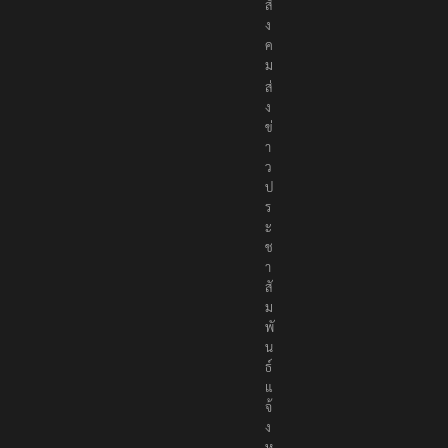
สั
ง
ค
ม
ส่
ง
ข่
า
ว
ป
ร
ะ
ช
า
สั
ม
พั
น
ธ์
แ
จ้
ง
ห