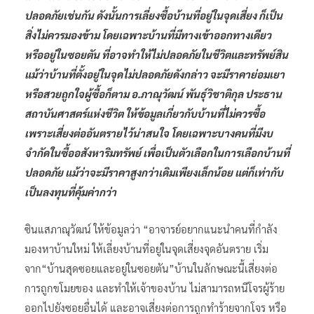
ปลอดภัยเช่นกัน ดังนั้นการเลี่ยงซื้อบ้านที่อยู่ในจุดเสี่ยง ก็เป็น
สิ่งไม่ควรมองข้าม โดยเฉพาะบ้านที่มีทางเข้าออกทางเดียว
หรืออยู่ในซอยตัน ที่อาจทำให้ไม่ปลอดภัยในชีวิตและทรัพย์สิน
แม้ว่าบ้านที่ตั้งอยู่ในจุดไม่ปลอดภัยดังกล่าว จะมีราคาย่อมเยา
หรือสวยถูกใจผู้ซื้อก็ตาม อ.ภาณุวัฒน์ พันธุ์วิชาติกุล ประธาน
สถาบันศาสตร์แห่งชีวิต ให้ข้อมูลเกี่ยวกับบ้านที่ไม่ควรซื้อ
เพราะเสี่ยงต่ออันตรายไว้น่าสนใจ โดยเฉพาะบางคนที่มีงบ
จำกัดในซื้ออสังหาริมทรัพย์ เพื่อเป็นตัวเลือกในการเลือกบ้านที่
ปลอดภัย แม้ว่าจะมีราคาสูงกว่าเดิมเพียงเล็กน้อย แต่ก็เท่ากับ
เป็นลงทุนที่คุ้มค่ากว่า
ซินแสภาณุวัฒน์ ให้ข้อมูลว่า “อาจารย์อยากแนะนำคนที่กำลัง
มองหาบ้านใหม่ ให้เลี่ยงบ้านที่อยู่ในจุดเสี่ยงจุดอันตราย เริ่ม
จาก“บ้านสุดซอยและอยู่ในซอยตัน”บ้านในลักษณะนี้เสี่ยงต่อ
การถูกขโมยของ และทำให้เจ้าของบ้าน ไม่สามารถหนีโจรผู้ร้าย
ออกไปยังซอยอื่นได้ และอาจเสี่ยงต่อการถูกทำร้ายจากโจร หรือ