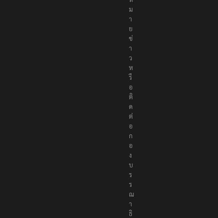
ม
า
ย
ข่
า
ว
ห
รื
อ
ติ
ด
ต่
อ
ก
อ
ง
บ
ร
ร
ณ
า
ธิ