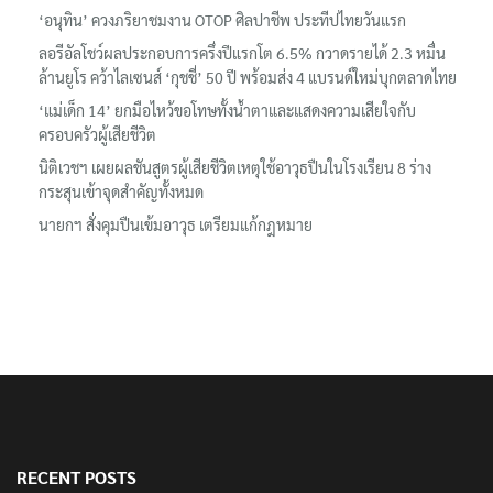
‘อนุทิน’ ควงภริยาชมงาน OTOP ศิลปาชีพ ประทีปไทยวันแรก
ลอรีอัลโชว์ผลประกอบการครึ่งปีแรกโต 6.5% กวาดรายได้ 2.3 หมื่น
ล้านยูโร คว้าไลเซนส์ ‘กุชชี่’ 50 ปี พร้อมส่ง 4 แบรนด์ใหม่บุกตลาดไทย
‘แม่เด็ก 14’ ยกมือไหว้ขอโทษทั้งน้ำตาและแสดงความเสียใจกับ
ครอบครัวผู้เสียชีวิต
นิติเวชฯ เผยผลชันสูตรผู้เสียชีวิตเหตุใช้อาวุธปืนในโรงเรียน 8 ร่าง
กระสุนเข้าจุดสำคัญทั้งหมด
นายกฯ สั่งคุมปืนเข้มอาวุธ เตรียมแก้กฎหมาย
RECENT POSTS