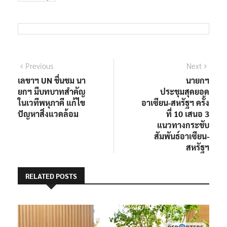
แนะแนว
Previous
Next
Previous
Next
post:
post:
เลขาฯ UN ชื่นชม นา
นายกฯ
เรื่อง
ยกฯ มีบทบาทสำคัญ
ประชุมสุดยอด
ในเวทีพหุภาคี แก้ไข
อาเซียน-สหรัฐฯ ครั้ง
ปัญหาสิ่งแวดล้อม
ที่ 10 เสนอ 3
แนวทางกระชับ
สัมพันธ์อาเซียน-
สหรัฐฯ
RELATED POSTS