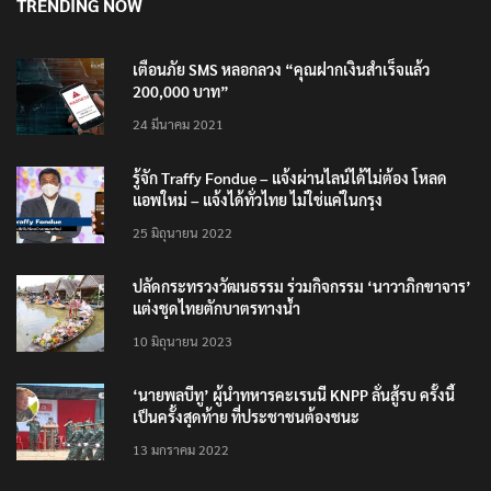
TRENDING NOW
เตือนภัย SMS หลอกลวง “คุณฝากเงินสำเร็จแล้ว
200,000 บาท”
24 มีนาคม 2021
รู้จัก Traffy Fondue – แจ้งผ่านไลน์ได้ไม่ต้อง โหลด
แอพใหม่ – แจ้งได้ทั่วไทย ไม่ใช่แค่ในกรุง
25 มิถุนายน 2022
ปลัดกระทรวงวัฒนธรรม ร่วมกิจกรรม ‘นาวาภิกขาจาร’
แต่งชุดไทยตักบาตรทางน้ำ
10 มิถุนายน 2023
‘นายพลบีทู’ ผู้นำทหารคะเรนนี KNPP ลั่นสู้รบ ครั้งนี้
เป็นครั้งสุดท้าย ที่ประชาชนต้องชนะ
13 มกราคม 2022