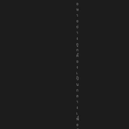
อ
ห
า
อ
ย่
า
ง
ถู
ก
ต้
อ
ง
เ
ป็
น
ก
ล
า
ง
เ
พื่
อ