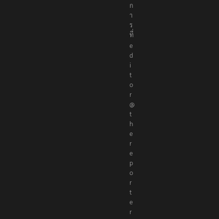
ก
า
ร
ที่
e
d
i
t
o
r
@
t
h
e
r
e
p
o
r
t
e
r