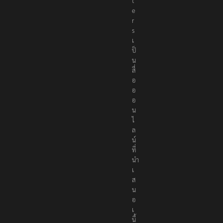
t
e
r
s
เ
ป็
น
สื่
อ
อ
อ
น
ไ
ล
น์
ที่
นำ
เ
ส
น
อ
เ
นื้