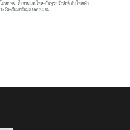
โฆษก ทบ. ย้ำ ชายแดนไทย–กัมพูชา ยังปกติ ยัน ไทยเฝ้า
ระวังเตรียมพร้อมตลอด 24 ชม.