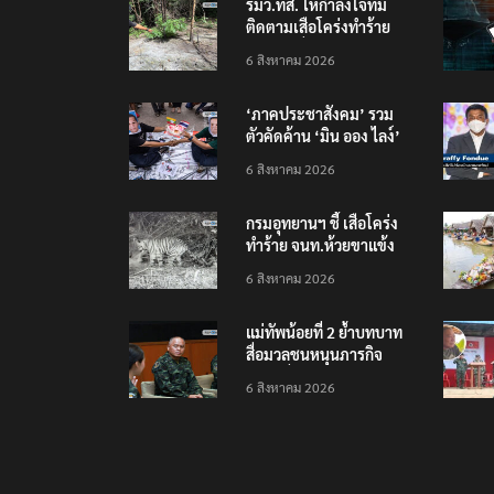
รมว.ทส. ให้กำลังใจทีม
ติดตามเสือโคร่งทำร้าย
เจ้าหน้าที่เขตฯห้วยขาแข้ง
6 สิงหาคม 2026
‘ภาคประชาสังคม’ รวม
ตัวคัดค้าน ‘มิน ออง ไลง์’
เยือนไทย ขึงป้าย ‘ไม่
6 สิงหาคม 2026
ต้อนรับอาชญากร’
กรมอุทยานฯ ชี้ เสือโคร่ง
ทำร้าย จนท.ห้วยขาแข้ง
เป็นลูกเสือวัยซน เป็นเหตุ
6 สิงหาคม 2026
บังเอิญ ไม่เข้าข่าย ‘เสือ
กินคน’
แม่ทัพน้อยที่ 2 ย้ำบทบาท
สื่อมวลชนหนุนภารกิจ
ความมั่นคงชายแดน
6 สิงหาคม 2026