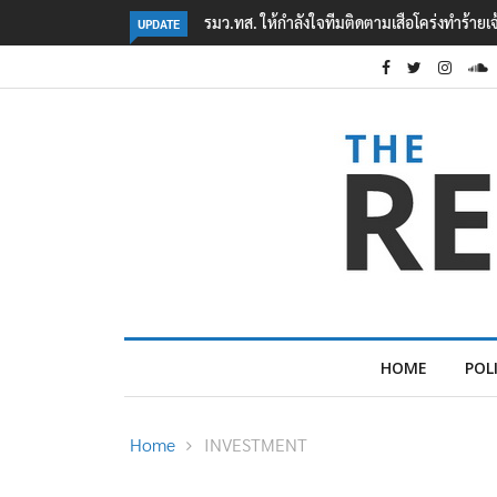
่งทำร้ายเจ้าหน้าที่เขตฯห้วยขาแข้ง
‘ภาคประชาสังคม’ รวมตัวคัดค้าน ‘มิน ออง ไลง์
UPDATE
ต้อนรับอาชญากร’
HOME
POL
Home
INVESTMENT