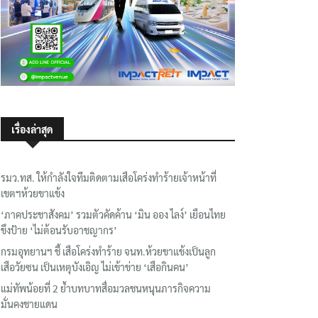
เรื่องล่าสุด
รมว.ทส. ให้กำลังใจทีมติดตามเสือโคร่งทำร้ายเจ้าหน้าที่
เขตฯห้วยขาแข้ง
‘ภาคประชาสังคม’ รวมตัวคัดค้าน ‘มิน ออง ไลง์’ เยือนไทย
ขึงป้าย ‘ไม่ต้อนรับอาชญากร’
กรมอุทยานฯ ชี้ เสือโคร่งทำร้าย จนท.ห้วยขาแข้งเป็นลูก
เสือวัยซน เป็นเหตุบังเอิญ ไม่เข้าข่าย ‘เสือกินคน’
แม่ทัพน้อยที่ 2 ย้ำบทบาทสื่อมวลชนหนุนภารกิจความ
มั่นคงชายแดน