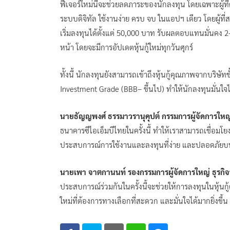
ฟีเจอร์ใหม่นี้จะช่วยลดภาระของนักลงทุน โดยเฉพาะผู้ที
ระบบดิจิทัล ใช้งานง่าย ครบ จบ ในแอปฯ เดียว โดยผู้ท
เริ่มลงทุนได้ตั้งแต่ 50,000 บาท รับผลตอบแทนมั่นคง 2–4
หน้า โดยจะมีการอัปเดตหุ้นกู้ใหม่ทุกวันศุกร์
ทั้งนี้ นักลงทุนยังสามารถเข้าถึงหุ้นกู้คุณภาพจากบริ
Investment Grade (BBB– ขึ้นไป) ทำให้นักลงทุนมั่นใ
นายธัญญพงศ์ ธรรมาวรานุคุปต์ กรรมการผู้จัดการใหญ่ (
ธนาคารซีไอเอ็มบีไทยในครั้งนี้ ทำให้เราสามารถเชื่อม
ประสบการณ์การใช้งานและลงทุนที่ง่าย และปลอดภัยบ
นายเพา จาตกานนท์ รองกรรมการผู้จัดการใหญ่ ธุรกิจ
ประสบการณ์ร่วมกันในครั้งนี้จะช่วยให้การลงทุนในหุ้นกู้ต
ใหม่ที่ต้องการทางเลือกที่สะดวก และมั่นใจได้มากยิ่งขึ้น