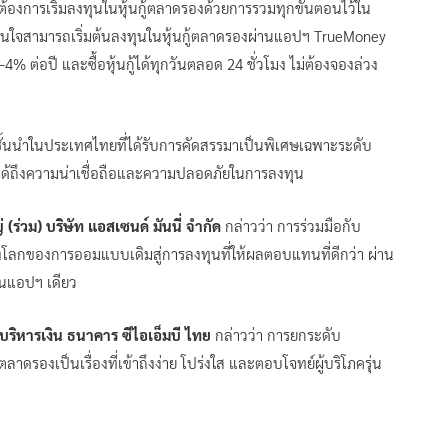
่ต้องการเริ่มลงทุนในหุ้นกู้ตลาดรองด้วยการรวมทุกขั้นตอนไว้ใน
ี่สนใจสามารถเริ่มต้นลงทุนในหุ้นกู้ตลาดรองผ่านแอปฯ TrueMoney
% ต่อปี และซื้อหุ้นกู้ได้ทุกวันตลอด 24 ชั่วโมง ไม่ต้องจองล่วง
ษัทชั้นนำในประเทศไทยที่ได้รับการคัดสรรมาเป็นพิเศษเฉพาะระดับ
จได้ถึงความน่าเชื่อถือและความปลอดภัยในการลงทุน
ร่วม) บริษัท แอสเซนด์ มันนี่ จำกัด
กล่าวว่า การร่วมมือกับ
โยงโลกของการออมแบบเดิมสู่การลงทุนที่ให้ผลตอบแทนที่ดีกว่า ผ่าน
นแอปฯ เดียว
บริหารเงิน ธนาคาร ซีไอเอ็มบี ไทย
กล่าวว่า การยกระดับ
ลาดรองเป็นเรื่องที่เข้าถึงง่าย โปร่งใส และตอบโจทย์ผู้บริโภครุ่น