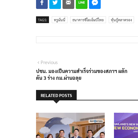
TAGS:
ทรูมันนี่
ธนาคารซีไอเอ็มบีไทย
หุ้นกู้ตลาดรอง
แนะแนว
Previous
Previous
post:
ปชน. มองเป็นความสำเร็จร่วมของสภาฯ ผลัก
เรื่อง
ดัน 3 ร่าง กม.ผ่านฉลุย
RELATED POSTS