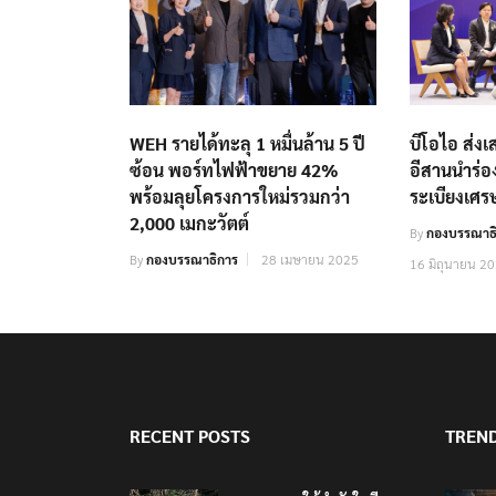
WEH รายได้ทะลุ 1 หมื่นล้าน 5 ปี
บีโอไอ ส่ง
ซ้อน พอร์ทไฟฟ้าขยาย 42%
อีสานนำร่อง
พร้อมลุยโครงการใหม่รวมกว่า
ระเบียงเศร
2,000 เมกะวัตต์
By
กองบรรณาธิ
By
กองบรรณาธิการ
28 เมษายน 2025
16 มิถุนายน 2
RECENT POSTS
TREN