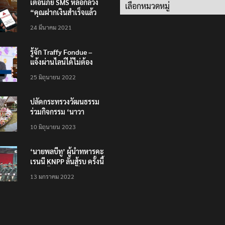
เตือนภัย SMS หลอกลวง
Categories
“คุณฝากเงินสำเร็จแล้ว
200,000 บาท”
24 มีนาคม 2021
รู้จัก Traffy Fondue –
แจ้งผ่านไลน์ได้ไม่ต้อง
โหลดแอพใหม่ – แจ้งได้
25 มิถุนายน 2022
ทั่วไทย ไม่ใช่แค่ในกรุง
ปลัดกระทรวงวัฒนธรรม
ร่วมกิจกรรม ‘นาวา
ภิกขาจาร’ แต่งชุดไทย
10 มิถุนายน 2023
ตักบาตรทางน้ำ
‘นายพลบีทู’ ผู้นำทหารคะ
เรนนี KNPP ลั่นสู้รบ ครั้งนี้
เป็นครั้งสุดท้าย ที่
13 มกราคม 2022
ประชาชนต้องชนะ