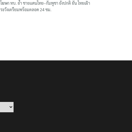
โฆษก ทบ. ย้ำ ชายแดนไทย–กัมพูชา ยังปกติ ยัน ไทยเฝ้า
ระวังเตรียมพร้อมตลอด 24 ชม.