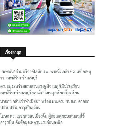
เรื่องล่าสุด
‘ยศชนัน’ ร่วมบริจาคโลหิต รพ. พระนั่งเกล้า ช่วยเหยื่อเหตุ
รร. เทพศิรินทร์ นนทบุรี
ตร. อยู่ระหว่างสอบสวนแรงจูงใจ เหตุยิงในโรงเรียน
เทพศิรินทร์ นนทบุรี พบเด็กก่อเหตุเครียดเรื่องเรียน
นายกฯ กลับเข้าทำเนียบฯ พร้อม ผบ.ตร.-ผบช.ก. คาดถก
ปราบปรามอาวุธปืนเถื่อน
โฆษก ตร. เผยผลสอบเบื้องต้น ผู้ก่อเหตุชอบเล่นเกมใช้
อาวุธปืน-ค้นข้อมูลเหตุรุนแรงก่อนลงมือ