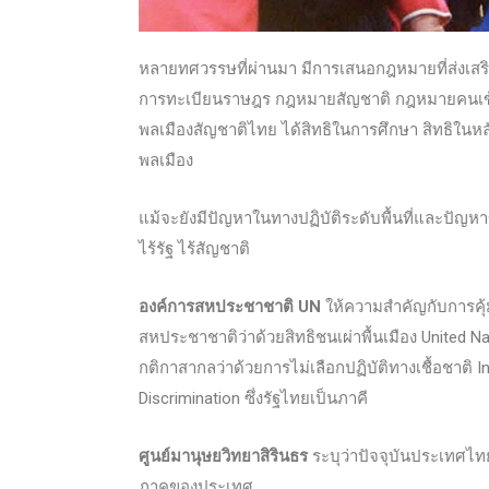
หลายทศวรรษที่ผ่านมา มีการเสนอกฎหมายที่ส่งเส
การทะเบียนราษฎร กฎหมายสัญชาติ กฎหมายคนเข้าเม
พลเมืองสัญชาติไทย ได้สิทธิในการศึกษา สิทธิในห
พลเมือง
แม้จะยังมีปัญหาในทางปฏิบัติระดับพื้นที่และปัญห
ไร้รัฐ ไร้สัญชาติ
องค์การสหประชาชาติ UN
ให้ความสำคัญกับการคุ
สหประชาชาติว่าด้วยสิทธิชนเผ่าพื้นเมือง United N
กติกาสากลว่าด้วยการไม่เลือกปฏิบัติทางเชื้อชาติ I
Discrimination ซึ่งรัฐไทยเป็นภาคี
ศูนย์มานุษยวิทยาสิรินธร
ระบุว่าปัจจุบันประเทศไทยม
ภาคของประเทศ