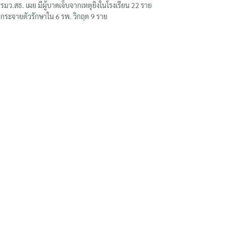
รมว.สธ. เผย มีผู้บาดเจ็บจากเหตุยิงในโรงเรียน 22 ราย
กระจายตัวรักษาใน 6 รพ. วิกฤต 9 ราย