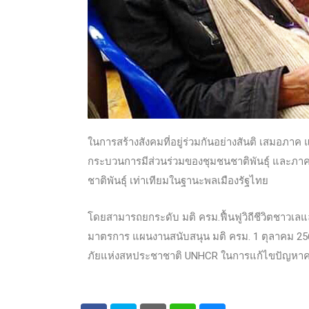
ในการสร้างสังคมที่อยู่ร่วมกันอย่างสันติ เสมอภาค 
กระบวนการมีส่วนร่วมของชุมชนชาติพันธุ์ และภาคส
ชาติพันธ์ุ เท่าเทียมในฐานะพลเมืองรัฐไทย
โดยสามารถยกระดับ มติ ครม.ฟื้นฟูวิถีชีวิตชาวเล
มาตรการ แผนงานสนับสนุน มติ ครม. 1 ตุลาคม 2562 
ภัยแห่งสหประชาชาติ UNHCR ในการแก้ไขปัญหาคนไร