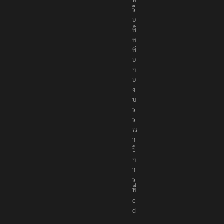
รื
อ
ติ
ด
ต่
อ
ก
อ
ง
บ
ร
ร
ณ
า
ธิ
ก
า
ร
ที่
e
d
i