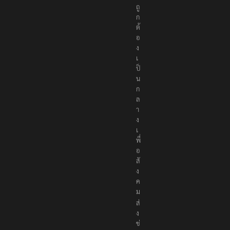
ถู
ก
ต้
อ
ง
เ
ป็
น
ก
ล
า
ง
เ
พื่
อ
สั
ง
ค
ม
ส่
ง
ข่