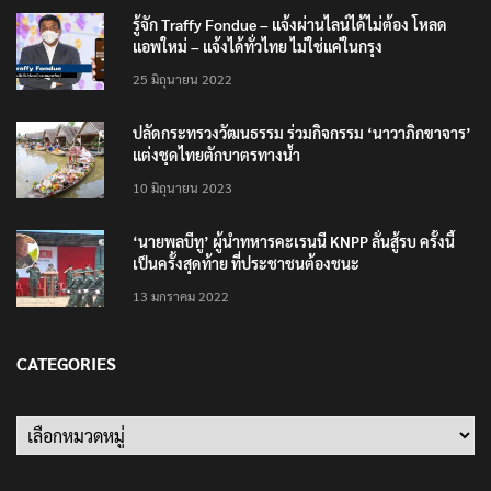
รู้จัก Traffy Fondue – แจ้งผ่านไลน์ได้ไม่ต้อง โหลด
แอพใหม่ – แจ้งได้ทั่วไทย ไม่ใช่แค่ในกรุง
25 มิถุนายน 2022
ปลัดกระทรวงวัฒนธรรม ร่วมกิจกรรม ‘นาวาภิกขาจาร’
แต่งชุดไทยตักบาตรทางน้ำ
10 มิถุนายน 2023
‘นายพลบีทู’ ผู้นำทหารคะเรนนี KNPP ลั่นสู้รบ ครั้งนี้
เป็นครั้งสุดท้าย ที่ประชาชนต้องชนะ
13 มกราคม 2022
CATEGORIES