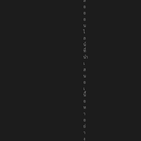
สื่
อ
อ
อ
น
ไ
ล
น์
ที่
นำ
เ
ส
น
อ
เ
นื้
อ
ห
า
อ
ย่
า
ง