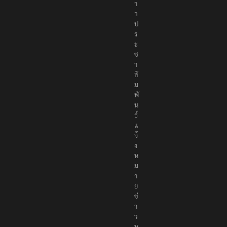
า
ว
ป
ร
ะ
ช
า
สั
ม
พั
น
ธ์
แ
จ้
ง
ห
ม
า
ย
ข่
า
ว
ห