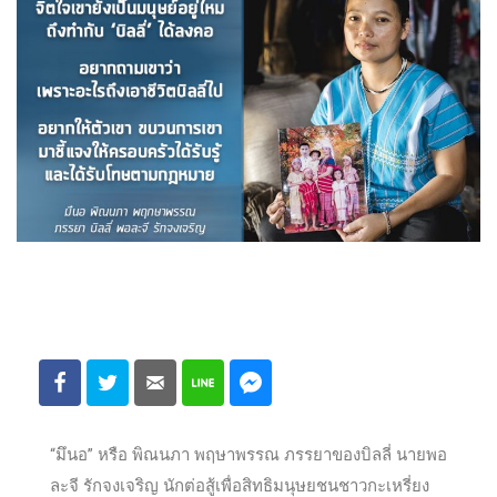
“มึนอ” หรือ พิณนภา พฤษาพรรณ ภรรยาของบิลลี่ นายพอ
ละจี รักจงเจริญ นักต่อสู้เพื่อสิทธิมนุษยชนชาวกะเหรี่ยง