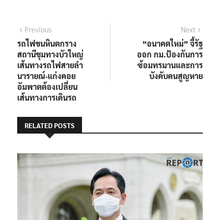
Previous
Next
รถไฟขนหินตกราง
“อนาคตใหม่” จี้รัฐ
สถานีชุมทางบัวใหญ่
ออก กม.ป้องกันการ
เส้นทางรถไฟสายลำ
ซ้อมทรมานและการ
นารายณ์-แก่งคอย
บังคับคนสูญหาย
อัมพาตต้องเปลี่ยน
เส้นทางการเดินรถ
RELATED POSTS