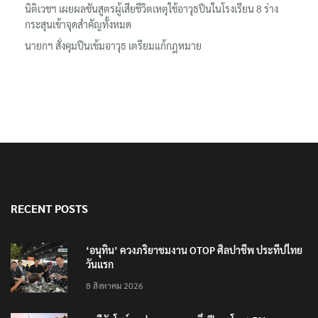
นิติเวชฯ เผยผลชันสูตรผู้เสียชีวิตเหตุใช้อาวุธปืนในโรงเรียน 8 ร่าง
กระสุนเข้าจุดสำคัญทั้งหมด
นายกฯ สั่งคุมปืนเข้มอาวุธ เตรียมแก้กฎหมาย
RECENT POSTS
‘อนุทิน’ ควงภริยาชมงาน OTOP ศิลปาชีพ ประทีปไทย
วันแรก
8 สิงหาคม 2026