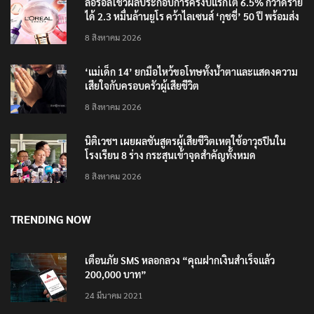
ลอรีอัลโชว์ผลประกอบการครึ่งปีแรกโต 6.5% กวาดราย
ได้ 2.3 หมื่นล้านยูโร คว้าไลเซนส์ ‘กุชชี่’ 50 ปี พร้อมส่ง
4 แบรนด์ใหม่บุกตลาดไทย
8 สิงหาคม 2026
‘แม่เด็ก 14’ ยกมือไหว้ขอโทษทั้งน้ำตาและแสดงความ
เสียใจกับครอบครัวผู้เสียชีวิต
8 สิงหาคม 2026
นิติเวชฯ เผยผลชันสูตรผู้เสียชีวิตเหตุใช้อาวุธปืนใน
โรงเรียน 8 ร่าง กระสุนเข้าจุดสำคัญทั้งหมด
8 สิงหาคม 2026
TRENDING NOW
เตือนภัย SMS หลอกลวง “คุณฝากเงินสำเร็จแล้ว
200,000 บาท”
24 มีนาคม 2021