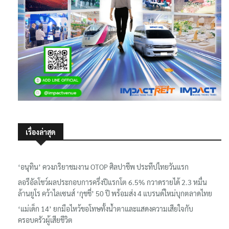
เรื่องล่าสุด
‘อนุทิน’ ควงภริยาชมงาน OTOP ศิลปาชีพ ประทีปไทยวันแรก
ลอรีอัลโชว์ผลประกอบการครึ่งปีแรกโต 6.5% กวาดรายได้ 2.3 หมื่น
ล้านยูโร คว้าไลเซนส์ ‘กุชชี่’ 50 ปี พร้อมส่ง 4 แบรนด์ใหม่บุกตลาดไทย
‘แม่เด็ก 14’ ยกมือไหว้ขอโทษทั้งน้ำตาและแสดงความเสียใจกับ
ครอบครัวผู้เสียชีวิต