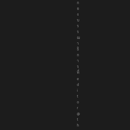
ก
อ
ง
บ
ร
ร
ณ
า
ธิ
ก
า
ร
ที่
e
d
i
t
o
r
@
t
h