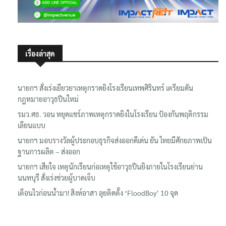
เรื่องล่าสุด
นายกฯ สั่งเร่งเยียวยาเหตุกราดยิงโรงเรียนเทพศิรินทร์ เตรียมดัน
กฎหมายอาวุธปืนใหม่
รมว.ศธ. วอน หยุดแชร์ภาพเหตุกราดยิงในโรงเรียน ป้องกันพฤติกรรม
เลียนแบบ
นายกฯ มอบรางวัลผู้ประกอบธุรกิจส่งออกดีเด่น ยัน ไทยมีศักยภาพเป็น
ฐานการผลิต – ส่งออก
นายกฯ เสียใจ เหตุนักเรียนก่อเหตุใช้อาวุธปืนยิงภายในโรงเรียนย่าน
นนทบุรี สั่งเร่งช่วยผู้บาดเจ็บ
เตือนไวก่อนน้ำมา! สิงห์อาสา ลุยติดตั้ง ‘FloodBoy’ 10 จุด