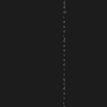
น์
ที่
นำ
เ
ส
น
อ
เ
นื้
อ
ห
า
อ
ย่
า
ง
ถู
ก
ต้
อ
ง
เ