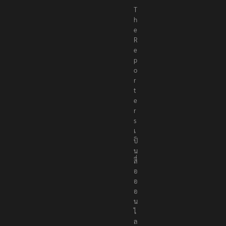
T
h
e
R
e
p
o
r
t
e
r
s
เ
ป็
น
สื่
อ
อ
อ
น
ไ
ล