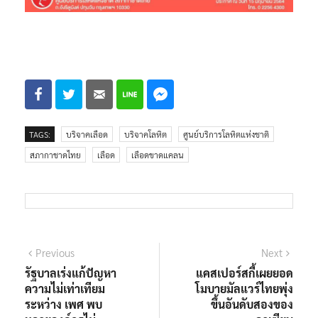
TAGS:
บริจาคเลือด
บริจาคโลหิต
ศูนย์บริการโลหิตแห่งชาติ
สภากาชาดไทย
เลือด
เลือดขาดแคลน
แนะแนว
Previous
Next
Previous
Next
post:
post:
รัฐบาลเร่งแก้ปัญหา
แคสเปอร์สกี้เผยยอด
เรื่อง
ความไม่เท่าเทียม
โมบายมัลแวร์ไทยพุ่ง
ระหว่าง เพศ พบ
ขึ้นอันดับสองของ