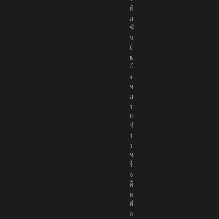
สั
ม
พั
น
ธ์
แ
จ้
ง
ห
ม
า
ย
ข่
า
ว
ห
รื
อ
ติ
ด
ต่
อ