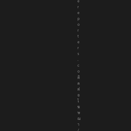
e
r
e
p
o
r
t
e
r
s
.
c
o
ติ
ด
ต่
อ
โ
ฆ
ษ
ณ
า
/