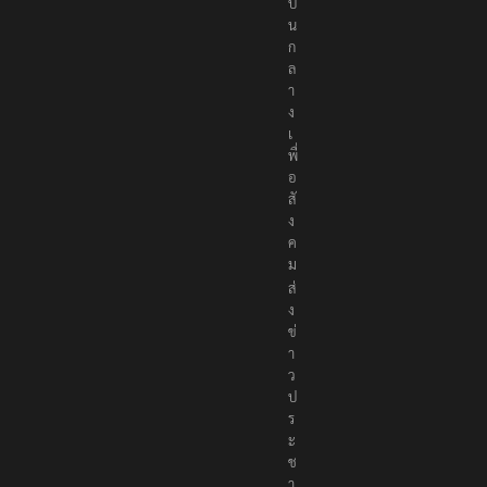
ป็
น
ก
ล
า
ง
เ
พื่
อ
สั
ง
ค
ม
ส่
ง
ข่
า
ว
ป
ร
ะ
ช
า